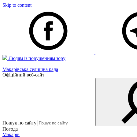
Skip to content
Людям із порушенням зору
Макарівська селищна рада
Офіційний веб-сайт
Пошук по сайту
Погода
Макарів