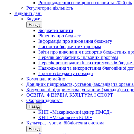
Розпорядження селищного голови за 2026 рік
Регуляторна діяльність
Відкриті дані
Бюджет
Назад
Бюджетні запити
Рішення про бюджет
Інформація про виконання бюджету
Паспорти бюджетних програм
Звіти про виконання паспортів бюджетних пр
Перелік бюджетних, цільових програм
Перелік розпорядників та отримувачів бюдже
Надходження та використання благодійної до
Прогноз бюджету громади
Комунальне майно
Довідник підприємств, установ (закладів) та органі
Комунальні підприємства, установи (заклади) та орг
ОСВІТА, ФІЗИЧНА КУЛЬТУРА І СПОРТ
Охорона здоров’я
Назад
КНП «Макарівський центр ПМСД»
КНП «Макарівська БЛІЛ»
Культура, туризм, бібліотечна система
Назад