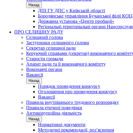
Назад
ДПІ ГУ ДПС у Київській області
Бородянське управління Бучанської філії КОЦ
Державна установа «Центр пробації»
Регіональні територіальні органи Нацсоцслу
ПРО СЕЛИЩНУ РАДУ
Селищний голова
Заступники селищного голови
Секретар селищної ради
Керуючий справами (секретар) виконавчого комітет
Старости громади
Апарат ради та її виконавчого комітету
Виконавчі органи
Вакансії
Назад
Порядок проведення конкурсу
Оголошення про проведення конкурсу
Вакансії
Правила внутрішнього трудового розпорядку
Правила етичної поведінки
Антикорупційна діяльність
Назад
Нормативні документи
Методичні рекомендації, роз’яснення