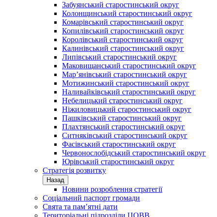
Забуянський старостинський округ
Колонщинський старостинський округ
Комарівський старостинський округ
Копилівський старостинський округ
Королівський старостинський округ
Калинівський старостинський округ
Липівський старостинський округ
Маковищанський старостинський округ
Мар’янівський старостинський округ
Мотижинський старостинський округ
Наливайківський старостинський округ
Небелицький старостинський округ
Ніжиловицький старостинський округ
Пашківський старостинський округ
Плахтянський старостинський округ
Ситняківський старостинський округ
Фасівський старостинський округ
Червонослобідський старостинський округ
Юрівський старостинський округ
Стратегія розвитку
Назад
Новини розроблення стратегії
Соціальний паспорт громади
Свята та пам’ятні дати
Територіальні підрозділи ЦОВВ