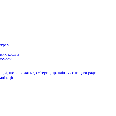
ограм
тних коштів
помоги
зацій, що належать до сфери управління селищної ради
анізації