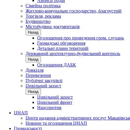
Анонси подій
Сімейна політика
Житлово-комунальне господарство, благоустрій
Торгівля, реклама
Будівництво
Містобудівна документація
Назад
Оголошення про проведення гром. слухань
Громадські обговорення
Детальні плани територій
Державний архітектурно-будівельний контроль
Назад
Оголошення ДАБК
Довкілля
Перевезення
Публічні закупівлі
Цивільний захист
Назад
Цивільний захист
Цивільний фронт
Нацспротив
ЦНАП
Центр надання адміністративних послуг Макарівськ
Новини та оголошення ЦНАП
Громадськості