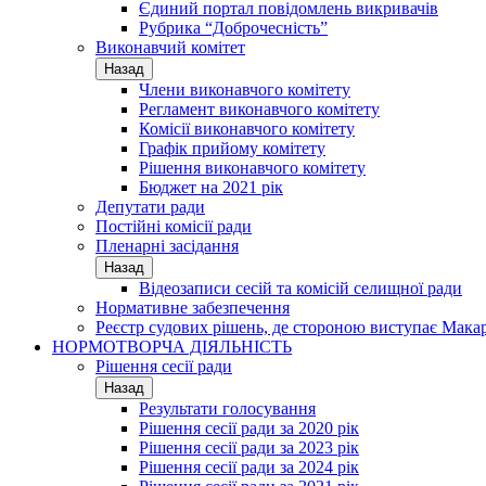
Єдиний портал повідомлень викривачів
Рубрика “Доброчесність”
Виконавчий комітет
Назад
Члени виконавчого комітету
Регламент виконавчого комітету
Комісії виконавчого комітету
Графік прийому комітету
Рішення виконавчого комітету
Бюджет на 2021 рік
Депутати ради
Постійні комісії ради
Пленарні засідання
Назад
Відеозаписи сесій та комісій селищної ради
Нормативне забезпечення
Реєстр судових рішень, де стороною виступає Мака
НОРМОТВОРЧА ДІЯЛЬНІСТЬ
Рішення сесії ради
Назад
Результати голосування
Рішення сесії ради за 2020 рік
Рішення сесії ради за 2023 рік
Рішення сесії ради за 2024 рік