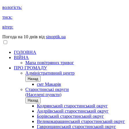
вологість:
тиск:
вітер:
Погода на 10 днів від
sinoptik.ua
ГОЛОВНА
ВІЙНА
Мапа повітряних тривог
ПРО ГРОМАДУ
Aдміністративний центр
Назад
смт Макарів
Старостинські округи
(Населені пункти)
Назад
Кодрянський старостинський округ
Андріївський старостинський округ
Борівський старостинський округ
Великокарашинський старостинський округ
Гавронщинський старостинський округ