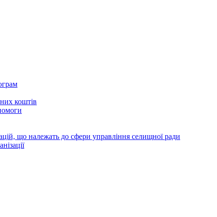
ограм
тних коштів
помоги
зацій, що належать до сфери управління селищної ради
анізації