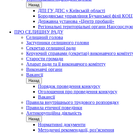
Назад
ДПІ ГУ ДПС у Київській області
Бородянське управління Бучанської філії КОЦ
Державна установа «Центр пробації»
Регіональні територіальні органи Нацсоцслу
ПРО СЕЛИЩНУ РАДУ
Селищний голова
Заступники селищного голови
Секретар селищної ради
Керуючий справами (секретар) виконавчого комітет
Старости громади
Апарат ради та її виконавчого комітету
Виконавчі органи
Вакансії
Назад
Порядок проведення конкурсу
Оголошення про проведення конкурсу
Вакансії
Правила внутрішнього трудового розпорядку
Правила етичної поведінки
Антикорупційна діяльність
Назад
Нормативні документи
Методичні рекомендації, роз’яснення