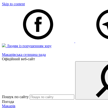
Skip to content
Людям із порушенням зору
Макарівська селищна рада
Офіційний веб-сайт
Пошук по сайту
Погода
Макарів