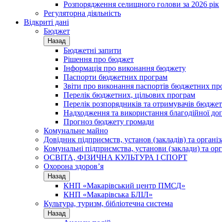
Розпорядження селищного голови за 2026 рік
Регуляторна діяльність
Відкриті дані
Бюджет
Назад
Бюджетні запити
Рішення про бюджет
Інформація про виконання бюджету
Паспорти бюджетних програм
Звіти про виконання паспортів бюджетних пр
Перелік бюджетних, цільових програм
Перелік розпорядників та отримувачів бюдже
Надходження та використання благодійної до
Прогноз бюджету громади
Комунальне майно
Довідник підприємств, установ (закладів) та органі
Комунальні підприємства, установи (заклади) та орг
ОСВІТА, ФІЗИЧНА КУЛЬТУРА І СПОРТ
Охорона здоров’я
Назад
КНП «Макарівський центр ПМСД»
КНП «Макарівська БЛІЛ»
Культура, туризм, бібліотечна система
Назад