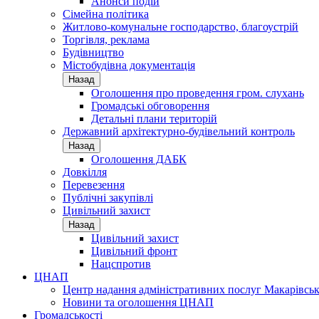
Анонси подій
Сімейна політика
Житлово-комунальне господарство, благоустрій
Торгівля, реклама
Будівництво
Містобудівна документація
Назад
Оголошення про проведення гром. слухань
Громадські обговорення
Детальні плани територій
Державний архітектурно-будівельний контроль
Назад
Оголошення ДАБК
Довкілля
Перевезення
Публічні закупівлі
Цивільний захист
Назад
Цивільний захист
Цивільний фронт
Нацспротив
ЦНАП
Центр надання адміністративних послуг Макарівськ
Новини та оголошення ЦНАП
Громадськості