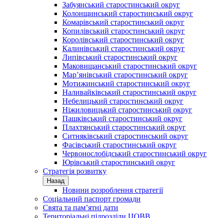
Забуянський старостинський округ
Колонщинський старостинський округ
Комарівський старостинський округ
Копилівський старостинський округ
Королівський старостинський округ
Калинівський старостинський округ
Липівський старостинський округ
Маковищанський старостинський округ
Мар’янівський старостинський округ
Мотижинський старостинський округ
Наливайківський старостинський округ
Небелицький старостинський округ
Ніжиловицький старостинський округ
Пашківський старостинський округ
Плахтянський старостинський округ
Ситняківський старостинський округ
Фасівський старостинський округ
Червонослобідський старостинський округ
Юрівський старостинський округ
Стратегія розвитку
Назад
Новини розроблення стратегії
Соціальний паспорт громади
Свята та пам’ятні дати
Територіальні підрозділи ЦОВВ