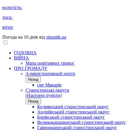
вологість:
тиск:
вітер:
Погода на 10 днів від
sinoptik.ua
ГОЛОВНА
ВІЙНА
Мапа повітряних тривог
ПРО ГРОМАДУ
Aдміністративний центр
Назад
смт Макарів
Старостинські округи
(Населені пункти)
Назад
Кодрянський старостинський округ
Андріївський старостинський округ
Борівський старостинський округ
Великокарашинський старостинський округ
Гавронщинський старостинський округ