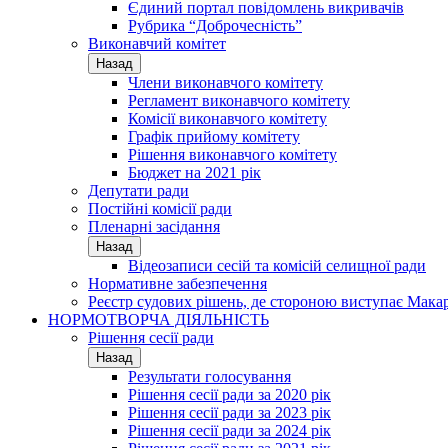
Єдиний портал повідомлень викривачів
Рубрика “Доброчесність”
Виконавчий комітет
Назад
Члени виконавчого комітету
Регламент виконавчого комітету
Комісії виконавчого комітету
Графік прийому комітету
Рішення виконавчого комітету
Бюджет на 2021 рік
Депутати ради
Постійні комісії ради
Пленарні засідання
Назад
Відеозаписи сесій та комісій селищної ради
Нормативне забезпечення
Реєстр судових рішень, де стороною виступає Мака
НОРМОТВОРЧА ДІЯЛЬНІСТЬ
Рішення сесії ради
Назад
Результати голосування
Рішення сесії ради за 2020 рік
Рішення сесії ради за 2023 рік
Рішення сесії ради за 2024 рік