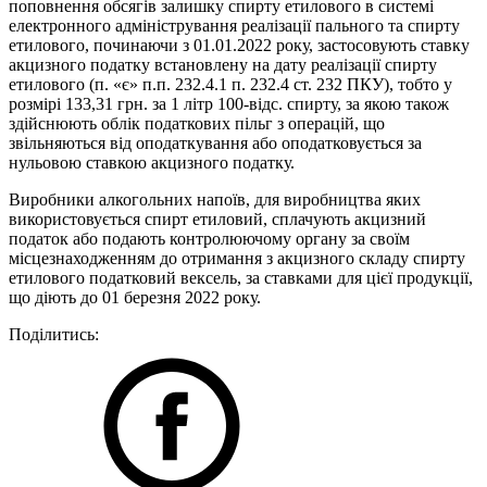
поповнення обсягів залишку спирту етилового в системі
електронного адміністрування реалізації пального та спирту
етилового, починаючи з 01.01.2022 року, застосовують ставку
акцизного податку встановлену на дату реалізації спирту
етилового (п. «є» п.п. 232.4.1 п. 232.4 ст. 232 ПКУ), тобто у
розмірі 133,31 грн. за 1 літр 100-відс. спирту, за якою також
здійснюють облік податкових пільг з операцій, що
звільняються від оподаткування або оподатковується за
нульовою ставкою акцизного податку.
Виробники алкогольних напоїв, для виробництва яких
використовується спирт етиловий, сплачують акцизний
податок або подають контролюючому органу за своїм
місцезнаходженням до отримання з акцизного складу спирту
етилового податковий вексель, за ставками для цієї продукції,
що діють до 01 березня 2022 року.
Поділитись: