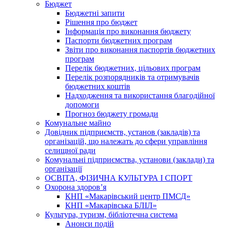
Бюджет
Бюджетні запити
Рішення про бюджет
Інформація про виконання бюджету
Паспорти бюджетних програм
Звіти про виконання паспортів бюджетних
програм
Перелік бюджетних, цільових програм
Перелік розпорядників та отримувачів
бюджетних коштів
Надходження та використання благодійної
допомоги
Прогноз бюджету громади
Комунальне майно
Довідник підприємств, установ (закладів) та
організацій, що належать до сфери управління
селищної ради
Комунальні підприємства, установи (заклади) та
організації
ОСВІТА, ФІЗИЧНА КУЛЬТУРА І СПОРТ
Охорона здоров’я
КНП «Макарівський центр ПМСД»
КНП «Макарівська БЛІЛ»
Культура, туризм, бібліотечна система
Анонси подій