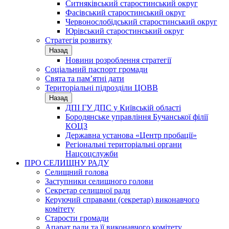
Ситняківський старостинський округ
Фасівський старостинський округ
Червонослобідський старостинський округ
Юрівський старостинський округ
Стратегія розвитку
Назад
Новини розроблення стратегії
Соціальний паспорт громади
Свята та пам’ятні дати
Територіальні підрозділи ЦОВВ
Назад
ДПІ ГУ ДПС у Київській області
Бородянське управління Бучанської філії
КОЦЗ
Державна установа «Центр пробації»
Регіональні територіальні органи
Нацсоцслужби
ПРО СЕЛИЩНУ РАДУ
Селищний голова
Заступники селищного голови
Секретар селищної ради
Керуючий справами (секретар) виконавчого
комітету
Старости громади
Апарат ради та її виконавчого комітету