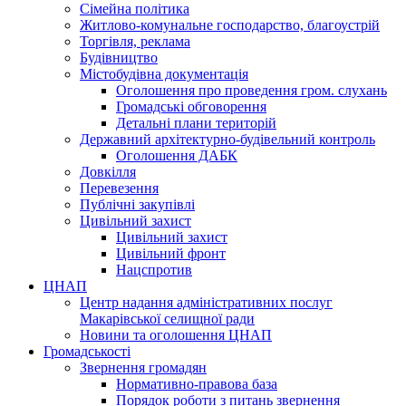
Сімейна політика
Житлово-комунальне господарство, благоустрій
Торгівля, реклама
Будівництво
Містобудівна документація
Оголошення про проведення гром. слухань
Громадські обговорення
Детальні плани територій
Державний архітектурно-будівельний контроль
Оголошення ДАБК
Довкілля
Перевезення
Публічні закупівлі
Цивільний захист
Цивільний захист
Цивільний фронт
Нацспротив
ЦНАП
Центр надання адміністративних послуг
Макарівської селищної ради
Новини та оголошення ЦНАП
Громадськості
Звернення громадян
Нормативно-правова база
Порядок роботи з питань звернення