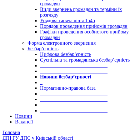
громадян
Види звернень громадян та терміни їх
розгляду
Урядова гаряча лінія 1545
Порядок проведення прийомів громадян
Графіки проведення особистого прийому
громадян
Форма електронного звернення
Безбар’єрність
Цифрова безбар’єрність
Суспільна та громадянська безбар’єрність
___________________________
___________________________
Новини безбар’єрності
_
Нормативно-правова база
___________________________
___________________________
___________________________
___________________________
Новини
Вакансії
Головна
ДПІ ГУ ДПС у Київській області