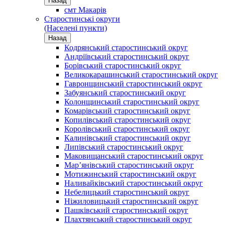
Назад
смт Макарів
Старостинські округи
(Населені пункти)
Назад
Кодрянський старостинський округ
Андріївський старостинський округ
Борівський старостинський округ
Великокарашинський старостинський округ
Гавронщинський старостинський округ
Забуянський старостинський округ
Колонщинський старостинський округ
Комарівський старостинський округ
Копилівський старостинський округ
Королівський старостинський округ
Калинівський старостинський округ
Липівський старостинський округ
Маковищанський старостинський округ
Мар’янівський старостинський округ
Мотижинський старостинський округ
Наливайківський старостинський округ
Небелицький старостинський округ
Ніжиловицький старостинський округ
Пашківський старостинський округ
Плахтянський старостинський округ