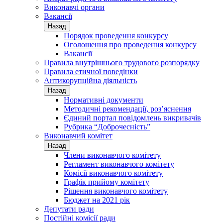
Виконавчі органи
Вакансії
Назад
Порядок проведення конкурсу
Оголошення про проведення конкурсу
Вакансії
Правила внутрішнього трудового розпорядку
Правила етичної поведінки
Антикорупційна діяльність
Назад
Нормативні документи
Методичні рекомендації, роз’яснення
Єдиний портал повідомлень викривачів
Рубрика “Доброчесність”
Виконавчий комітет
Назад
Члени виконавчого комітету
Регламент виконавчого комітету
Комісії виконавчого комітету
Графік прийому комітету
Рішення виконавчого комітету
Бюджет на 2021 рік
Депутати ради
Постійні комісії ради