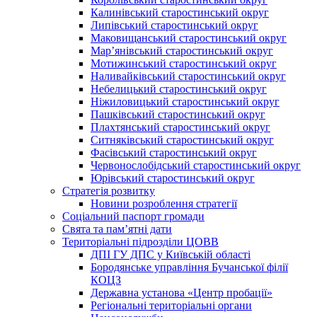
Калинівський старостинський округ
Липівський старостинський округ
Маковищанський старостинський округ
Мар’янівський старостинський округ
Мотижинський старостинський округ
Наливайківський старостинський округ
Небелицький старостинський округ
Ніжиловицький старостинський округ
Пашківський старостинський округ
Плахтянський старостинський округ
Ситняківський старостинський округ
Фасівський старостинський округ
Червонослобідський старостинський округ
Юрівський старостинський округ
Стратегія розвитку
Новини розроблення стратегії
Соціальний паспорт громади
Свята та пам’ятні дати
Територіальні підрозділи ЦОВВ
ДПІ ГУ ДПС у Київській області
Бородянське управління Бучанської філії
КОЦЗ
Державна установа «Центр пробації»
Регіональні територіальні органи