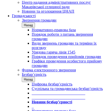
Центр надання адміністративних послуг
Макарівської селищної ради
Новини та оголошення ЦНАП
Громадськості
Звернення громадян
Назад
Нормативно-правова база
Порядок роботи з питань звернення
громадян
Види звернень громадян та терміни їх
розгляду
Урядова гаряча лінія 1545
Порядок проведення прийомів громадян
Графіки проведення особистого прийому
громадян
Форма електронного звернення
Безбар’єрність
Назад
Цифрова безбар’єрність
Суспільна та громадянська безбар’єрність
___________________________
___________________________
Новини безбар’єрності
_
Нормативно-правова база