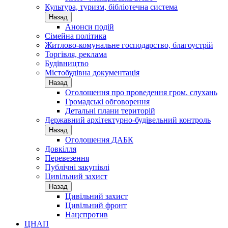
Культура, туризм, бібліотечна система
Назад
Анонси подій
Сімейна політика
Житлово-комунальне господарство, благоустрій
Торгівля, реклама
Будівництво
Містобудівна документація
Назад
Оголошення про проведення гром. слухань
Громадські обговорення
Детальні плани територій
Державний архітектурно-будівельний контроль
Назад
Оголошення ДАБК
Довкілля
Перевезення
Публічні закупівлі
Цивільний захист
Назад
Цивільний захист
Цивільний фронт
Нацспротив
ЦНАП