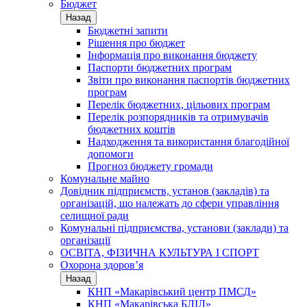
Бюджет
Назад
Бюджетні запити
Рішення про бюджет
Інформація про виконання бюджету
Паспорти бюджетних програм
Звіти про виконання паспортів бюджетних
програм
Перелік бюджетних, цільових програм
Перелік розпорядників та отримувачів
бюджетних коштів
Надходження та використання благодійної
допомоги
Прогноз бюджету громади
Комунальне майно
Довідник підприємств, установ (закладів) та
організацій, що належать до сфери управління
селищної ради
Комунальні підприємства, установи (заклади) та
організації
ОСВІТА, ФІЗИЧНА КУЛЬТУРА І СПОРТ
Охорона здоров’я
Назад
КНП «Макарівський центр ПМСД»
КНП «Макарівська БЛІЛ»