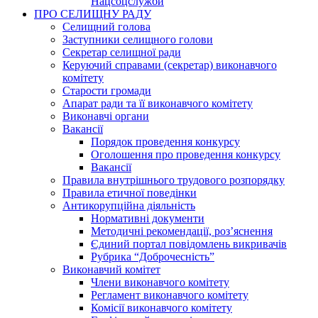
Нацсоцслужби
ПРО СЕЛИЩНУ РАДУ
Селищний голова
Заступники селищного голови
Секретар селищної ради
Керуючий справами (секретар) виконавчого
комітету
Старости громади
Апарат ради та її виконавчого комітету
Виконавчі органи
Вакансії
Порядок проведення конкурсу
Оголошення про проведення конкурсу
Вакансії
Правила внутрішнього трудового розпорядку
Правила етичної поведінки
Антикорупційна діяльність
Нормативні документи
Методичні рекомендації, роз’яснення
Єдиний портал повідомлень викривачів
Рубрика “Доброчесність”
Виконавчий комітет
Члени виконавчого комітету
Регламент виконавчого комітету
Комісії виконавчого комітету