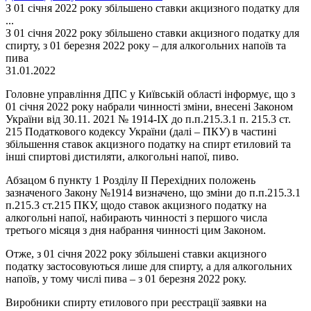
З 01 січня 2022 року збільшено ставки акцизного податку для
...
З 01 січня 2022 року збільшено ставки акцизного податку для
спирту, з 01 березня 2022 року – для алкогольних напоїв та
пива
31.01.2022
Головне управління ДПС у Київській області інформує, що з
01 січня 2022 року набрали чинності зміни, внесені Законом
України від 30.11. 2021 № 1914-IX до п.п.215.3.1 п. 215.3 ст.
215 Податкового кодексу України (далі – ПКУ) в частині
збільшення ставок акцизного податку на спирт етиловий та
інші спиртові дистиляти, алкогольні напої, пиво.
Абзацом 6 пункту 1 Розділу ІІ Перехідних положень
зазначеного Закону №1914 визначено, що зміни до п.п.215.3.1
п.215.3 ст.215 ПКУ, щодо ставок акцизного податку на
алкогольні напої, набирають чинності з першого числа
третього місяця з дня набрання чинності цим Законом.
Отже, з 01 січня 2022 року збільшені ставки акцизного
податку застосовуються лише для спирту, а для алкогольних
напоїв, у тому числі пива – з 01 березня 2022 року.
Виробники спирту етилового при реєстрації заявки на