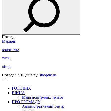
Погода
Макарів
вологість:
тиск:
вітер:
Погода на 10 днів від
sinoptik.ua
ГОЛОВНА
ВІЙНА
Мапа повітряних тривог
ПРО ГРОМАДУ
Aдміністративний центр