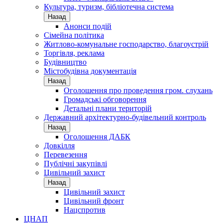
Культура, туризм, бібліотечна система
Назад
Анонси подій
Сімейна політика
Житлово-комунальне господарство, благоустрій
Торгівля, реклама
Будівництво
Містобудівна документація
Назад
Оголошення про проведення гром. слухань
Громадські обговорення
Детальні плани територій
Державний архітектурно-будівельний контроль
Назад
Оголошення ДАБК
Довкілля
Перевезення
Публічні закупівлі
Цивільний захист
Назад
Цивільний захист
Цивільний фронт
Нацспротив
ЦНАП