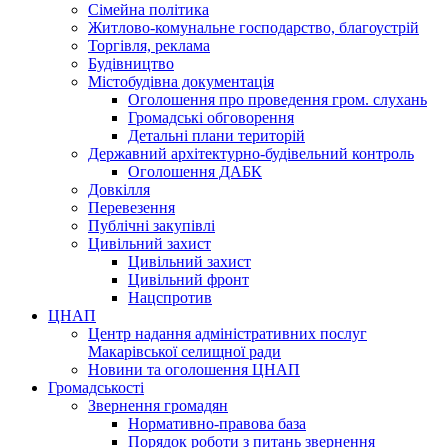
Сімейна політика
Житлово-комунальне господарство, благоустрій
Торгівля, реклама
Будівництво
Містобудівна документація
Оголошення про проведення гром. слухань
Громадські обговорення
Детальні плани територій
Державний архітектурно-будівельний контроль
Оголошення ДАБК
Довкілля
Перевезення
Публічні закупівлі
Цивільний захист
Цивільний захист
Цивільний фронт
Нацспротив
ЦНАП
Центр надання адміністративних послуг
Макарівської селищної ради
Новини та оголошення ЦНАП
Громадськості
Звернення громадян
Нормативно-правова база
Порядок роботи з питань звернення