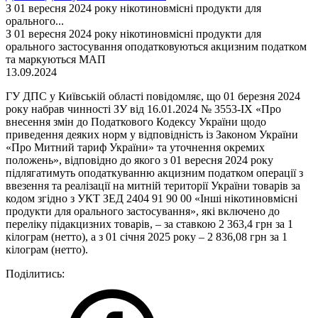
З 01 вересня 2024 року нікотиновмісні продукти для
орального...
З 01 вересня 2024 року нікотиновмісні продукти для
орального застосування оподатковуються акцизним податком
та маркуються МАП
13.09.2024
ГУ ДПС у Київській області повідомляє, що 01 березня 2024
року набрав чинності ЗУ від 16.01.2024 № 3553-ІХ «Про
внесення змін до Податкового Кодексу України щодо
приведення деяких норм у відповідність із Законом України
«Про Митний тариф України» та уточнення окремих
положень», відповідно до якого з 01 вересня 2024 року
підлягатимуть оподаткуванню акцизним податком операції з
ввезення та реалізації на митній території України товарів за
кодом згідно з УКТ ЗЕД 2404 91 90 00 «Інші нікотиновмісні
продукти для орального застосування», які включено до
переліку підакцизних товарів, – за ставкою 2 363,4 грн за 1
кілограм (нетто), а з 01 січня 2025 року – 2 836,08 грн за 1
кілограм (нетто).
Поділитись: