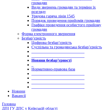
громадян
Види звернень громадян та терміни їх
розгляду
Урядова гаряча лінія 1545
Порядок проведення прийомів громадян
Графіки проведення особистого прийому
громадян
Форма електронного звернення
Безбар’єрність
Цифрова безбар’єрність
Суспільна та громадянська безбар’єрність
___________________________
___________________________
Новини безбар’єрності
_
Нормативно-правова база
___________________________
___________________________
___________________________
___________________________
Новини
Вакансії
Головна
ДПІ ГУ ДПС у Київській області