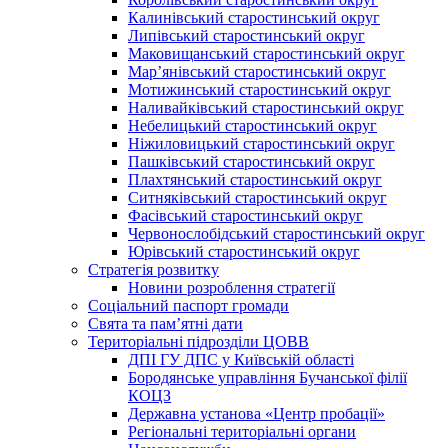
Калинівський старостинський округ
Липівський старостинський округ
Маковищанський старостинський округ
Мар’янівський старостинський округ
Мотижинський старостинський округ
Наливайківський старостинський округ
Небелицький старостинський округ
Ніжиловицький старостинський округ
Пашківський старостинський округ
Плахтянський старостинський округ
Ситняківський старостинський округ
Фасівський старостинський округ
Червонослобідський старостинський округ
Юрівський старостинський округ
Стратегія розвитку
Новини розроблення стратегії
Соціальний паспорт громади
Свята та пам’ятні дати
Територіальні підрозділи ЦОВВ
ДПІ ГУ ДПС у Київській області
Бородянське управління Бучанської філії
КОЦЗ
Державна установа «Центр пробації»
Регіональні територіальні органи