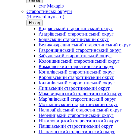
Назад
смт Макарів
Старостинські округи
(Населені пункти)
Назад
Кодрянський старостинський округ
Андріївський старостинський округ
Борівський старостинський округ
Великокарашинський старостинський округ
Гавронщинський старостинський округ
Забуянський старостинський округ
Колонщинський старостинський округ
Комарівський старостинський округ
Копилівський старостинський округ
Королівський старостинський округ
Калинівський старостинський округ
Липівський старостинський округ
Маковищанський старостинський округ
Мар’янівський старостинський округ
Мотижинський старостинський округ
Наливайківський старостинський округ
Небелицький старостинський округ
Ніжиловицький старостинський округ
Пашківський старостинський округ
Плахтянський старостинський округ