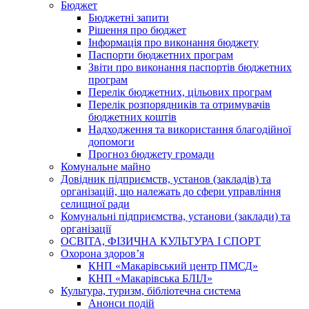
Бюджет
Бюджетні запити
Рішення про бюджет
Інформація про виконання бюджету
Паспорти бюджетних програм
Звіти про виконання паспортів бюджетних
програм
Перелік бюджетних, цільових програм
Перелік розпорядників та отримувачів
бюджетних коштів
Надходження та використання благодійної
допомоги
Прогноз бюджету громади
Комунальне майно
Довідник підприємств, установ (закладів) та
організацій, що належать до сфери управління
селищної ради
Комунальні підприємства, установи (заклади) та
організації
ОСВІТА, ФІЗИЧНА КУЛЬТУРА І СПОРТ
Охорона здоров’я
КНП «Макарівський центр ПМСД»
КНП «Макарівська БЛІЛ»
Культура, туризм, бібліотечна система
Анонси подій