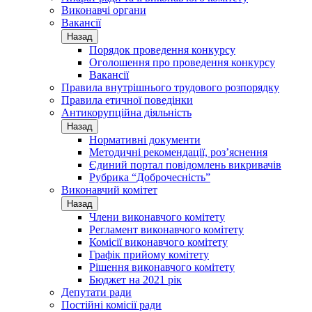
Виконавчі органи
Вакансії
Назад
Порядок проведення конкурсу
Оголошення про проведення конкурсу
Вакансії
Правила внутрішнього трудового розпорядку
Правила етичної поведінки
Антикорупційна діяльність
Назад
Нормативні документи
Методичні рекомендації, роз’яснення
Єдиний портал повідомлень викривачів
Рубрика “Доброчесність”
Виконавчий комітет
Назад
Члени виконавчого комітету
Регламент виконавчого комітету
Комісії виконавчого комітету
Графік прийому комітету
Рішення виконавчого комітету
Бюджет на 2021 рік
Депутати ради
Постійні комісії ради