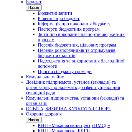
Бюджет
Назад
Бюджетні запити
Рішення про бюджет
Інформація про виконання бюджету
Паспорти бюджетних програм
Звіти про виконання паспортів бюджетних
програм
Перелік бюджетних, цільових програм
Перелік розпорядників та отримувачів
бюджетних коштів
Надходження та використання благодійної
допомоги
Прогноз бюджету громади
Комунальне майно
Довідник підприємств, установ (закладів) та
організацій, що належать до сфери управління
селищної ради
Комунальні підприємства, установи (заклади) та
організації
ОСВІТА, ФІЗИЧНА КУЛЬТУРА І СПОРТ
Охорона здоров’я
Назад
КНП «Макарівський центр ПМСД»
КНП «Макарівська БЛІЛ»