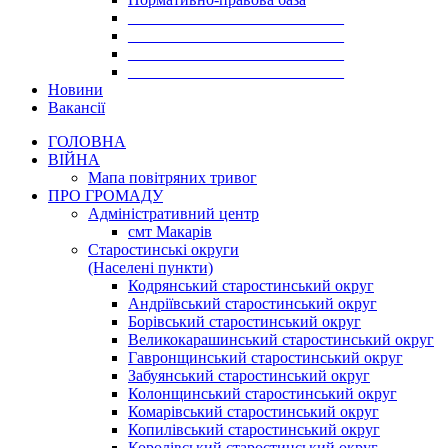
___________________________
___________________________
___________________________
___________________________
Новини
Вакансії
ГОЛОВНА
ВІЙНА
Мапа повітряних тривог
ПРО ГРОМАДУ
Aдміністративний центр
смт Макарів
Старостинські округи
(Населені пункти)
Кодрянський старостинський округ
Андріївський старостинський округ
Борівський старостинський округ
Великокарашинський старостинський округ
Гавронщинський старостинський округ
Забуянський старостинський округ
Колонщинський старостинський округ
Комарівський старостинський округ
Копилівський старостинський округ
Королівський старостинський округ