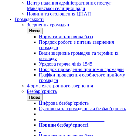
Центр надання адміністративних послуг
Макарівської селищної ради
Новини та оголошення ЦНАП
Громадськості
Звернення громадян
Назад
Нормативно-правова база
Порядок роботи з питань звернення
громадян
Види звернень громадян та терміни їх
розгляду
Урядова гаряча лінія 1545
Порядок проведення прийомів громадян
Графіки проведення особистого прийому
громадян
Форма електронного звернення
Безбар’єрність
Назад
Цифрова безбар’єрність
Суспільна та громадянська безбар’єрність
___________________________
___________________________
Новини безбар’єрності
_
Нормативно-правова база