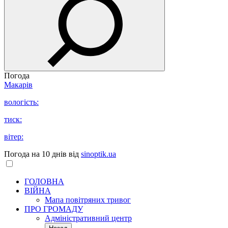
Погода
Макарів
вологість:
тиск:
вітер:
Погода на 10 днів від
sinoptik.ua
ГОЛОВНА
ВІЙНА
Мапа повітряних тривог
ПРО ГРОМАДУ
Aдміністративний центр