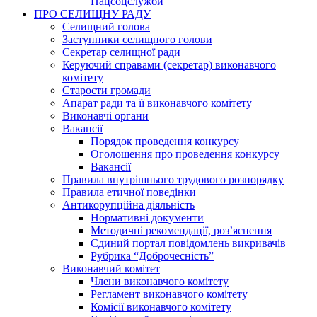
Нацсоцслужби
ПРО СЕЛИЩНУ РАДУ
Селищний голова
Заступники селищного голови
Секретар селищної ради
Керуючий справами (секретар) виконавчого
комітету
Старости громади
Апарат ради та її виконавчого комітету
Виконавчі органи
Вакансії
Порядок проведення конкурсу
Оголошення про проведення конкурсу
Вакансії
Правила внутрішнього трудового розпорядку
Правила етичної поведінки
Антикорупційна діяльність
Нормативні документи
Методичні рекомендації, роз’яснення
Єдиний портал повідомлень викривачів
Рубрика “Доброчесність”
Виконавчий комітет
Члени виконавчого комітету
Регламент виконавчого комітету
Комісії виконавчого комітету