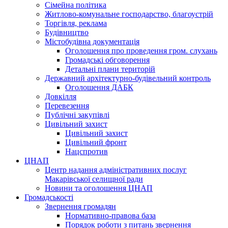
Сімейна політика
Житлово-комунальне господарство, благоустрій
Торгівля, реклама
Будівництво
Містобудівна документація
Оголошення про проведення гром. слухань
Громадські обговорення
Детальні плани територій
Державний архітектурно-будівельний контроль
Оголошення ДАБК
Довкілля
Перевезення
Публічні закупівлі
Цивільний захист
Цивільний захист
Цивільний фронт
Нацспротив
ЦНАП
Центр надання адміністративних послуг
Макарівської селищної ради
Новини та оголошення ЦНАП
Громадськості
Звернення громадян
Нормативно-правова база
Порядок роботи з питань звернення