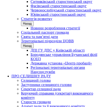
Ситняківський старостинський округ
Фасівський старостинський округ
Червонослобідський старостинський округ
Юрівський старостинський округ
Стратегія розвитку
Назад
Новини розроблення стратегії
Соціальний паспорт громади
Свята та пам’ятні дати
Територіальні підрозділи ЦОВВ
Назад
ДПІ ГУ ДПС у Київській області
Бородянське управління Бучанської філії
КОЦЗ
Державна установа «Центр пробації»
Регіональні територіальні органи
Нацсоцслужби
ПРО СЕЛИЩНУ РАДУ
Селищний голова
Заступники селищного голови
Секретар селищної ради
Керуючий справами (секретар) виконавчого
комітету
Старости громади
Апарат ради та її виконавчого комітету