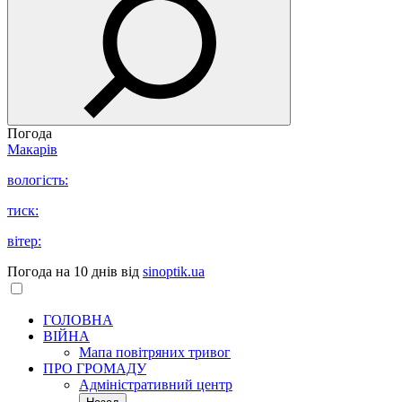
Погода
Макарів
вологість:
тиск:
вітер:
Погода на 10 днів від
sinoptik.ua
ГОЛОВНА
ВІЙНА
Мапа повітряних тривог
ПРО ГРОМАДУ
Aдміністративний центр