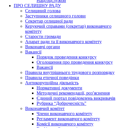
Нацсоцслужби
ПРО СЕЛИЩНУ РАДУ
Селищний голова
Заступники селищного голови
Секретар селищної ради
Керуючий справами (секретар) виконавчого
комітету
Старости громади
Апарат ради та її виконавчого комітету
Виконавчі органи
Вакансії
Порядок проведення конкурсу
Оголошення про проведення конкурсу
Вакансії
Правила внутрішнього трудового розпорядку
Правила етичної поведінки
Антикорупційна діяльність
Нормативні документи
Методичні рекомендації, роз’яснення
Єдиний портал повідомлень викривачів
Рубрика “Доброчесність”
Виконавчий комітет
Члени виконавчого комітету
Регламент виконавчого комітету
Комісії виконавчого комітету