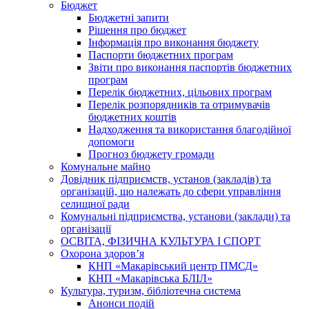
Бюджет
Бюджетні запити
Рішення про бюджет
Інформація про виконання бюджету
Паспорти бюджетних програм
Звіти про виконання паспортів бюджетних
програм
Перелік бюджетних, цільових програм
Перелік розпорядників та отримувачів
бюджетних коштів
Надходження та використання благодійної
допомоги
Прогноз бюджету громади
Комунальне майно
Довідник підприємств, установ (закладів) та
організацій, що належать до сфери управління
селищної ради
Комунальні підприємства, установи (заклади) та
організації
ОСВІТА, ФІЗИЧНА КУЛЬТУРА І СПОРТ
Охорона здоров’я
КНП «Макарівський центр ПМСД»
КНП «Макарівська БЛІЛ»
Культура, туризм, бібліотечна система
Анонси подій