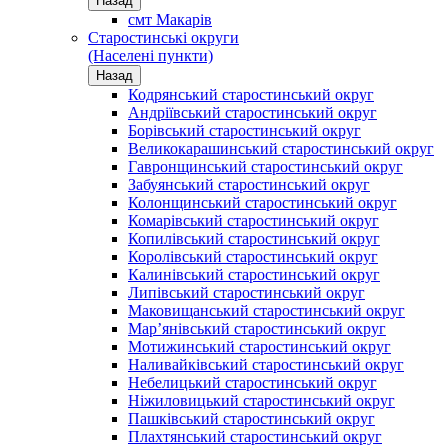
Назад
смт Макарів
Старостинські округи
(Населені пункти)
Назад
Кодрянський старостинський округ
Андріївський старостинський округ
Борівський старостинський округ
Великокарашинський старостинський округ
Гавронщинський старостинський округ
Забуянський старостинський округ
Колонщинський старостинський округ
Комарівський старостинський округ
Копилівський старостинський округ
Королівський старостинський округ
Калинівський старостинський округ
Липівський старостинський округ
Маковищанський старостинський округ
Мар’янівський старостинський округ
Мотижинський старостинський округ
Наливайківський старостинський округ
Небелицький старостинський округ
Ніжиловицький старостинський округ
Пашківський старостинський округ
Плахтянський старостинський округ