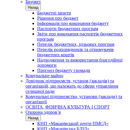
Бюджет
Назад
Бюджетні запити
Рішення про бюджет
Інформація про виконання бюджету
Паспорти бюджетних програм
Звіти про виконання паспортів бюджетних
програм
Перелік бюджетних, цільових програм
Перелік розпорядників та отримувачів
бюджетних коштів
Надходження та використання благодійної
допомоги
Прогноз бюджету громади
Комунальне майно
Довідник підприємств, установ (закладів) та
організацій, що належать до сфери управління
селищної ради
Комунальні підприємства, установи (заклади) та
організації
ОСВІТА, ФІЗИЧНА КУЛЬТУРА І СПОРТ
Охорона здоров’я
Назад
КНП «Макарівський центр ПМСД»
КНП «Макарівська БЛІЛ»