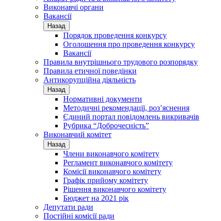
Виконавчі органи
Вакансії
Назад
Порядок проведення конкурсу
Оголошення про проведення конкурсу
Вакансії
Правила внутрішнього трудового розпорядку
Правила етичної поведінки
Антикорупційна діяльність
Назад
Нормативні документи
Методичні рекомендації, роз’яснення
Єдиний портал повідомлень викривачів
Рубрика “Доброчесність”
Виконавчий комітет
Назад
Члени виконавчого комітету
Регламент виконавчого комітету
Комісії виконавчого комітету
Графік прийому комітету
Рішення виконавчого комітету
Бюджет на 2021 рік
Депутати ради
Постійні комісії ради