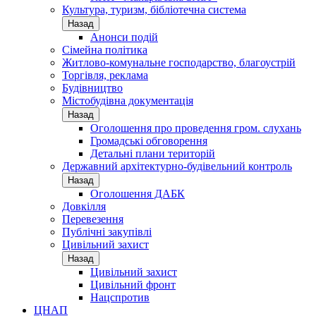
Культура, туризм, бібліотечна система
Назад
Анонси подій
Сімейна політика
Житлово-комунальне господарство, благоустрій
Торгівля, реклама
Будівництво
Містобудівна документація
Назад
Оголошення про проведення гром. слухань
Громадські обговорення
Детальні плани територій
Державний архітектурно-будівельний контроль
Назад
Оголошення ДАБК
Довкілля
Перевезення
Публічні закупівлі
Цивільний захист
Назад
Цивільний захист
Цивільний фронт
Нацспротив
ЦНАП