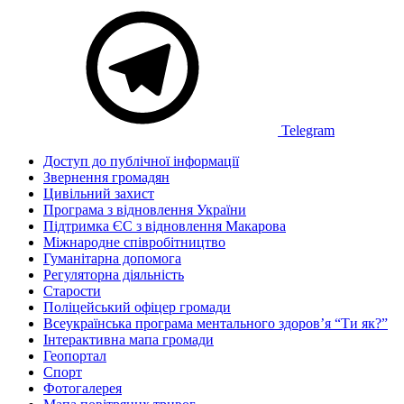
Telegram
Доступ до публічної інформації
Звернення громадян
Цивільний захист
Програма з відновлення України
Підтримка ЄС з відновлення Макарова
Міжнародне співробітництво
Гуманітарна допомога
Регуляторна діяльність
Старости
Поліцейський офіцер громади
Всеукраїнська програма ментального здоров’я “Ти як?”
Інтерактивна мапа громади
Геопортал
Спорт
Фотогалерея