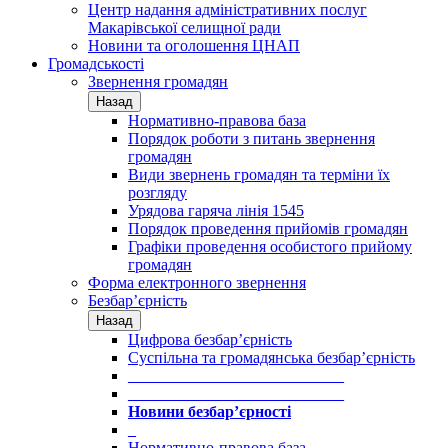
Центр надання адміністративних послуг
Макарівської селищної ради
Новини та оголошення ЦНАП
Громадськості
Звернення громадян
Назад
Нормативно-правова база
Порядок роботи з питань звернення
громадян
Види звернень громадян та терміни їх
розгляду
Урядова гаряча лінія 1545
Порядок проведення прийомів громадян
Графіки проведення особистого прийому
громадян
Форма електронного звернення
Безбар’єрність
Назад
Цифрова безбар’єрність
Суспільна та громадянська безбар’єрність
___________________________
___________________________
Новини безбар’єрності
_
Нормативно-правова база