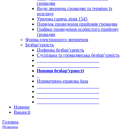
громадян
Види звернень громадян та терміни їх
розгляду
Урядова гаряча лінія 1545
Порядок проведення прийомів громадян
Графіки проведення особистого прийому
громадян
Форма електронного звернення
Безбар’єрність
Цифрова безбар’єрність
Суспільна та громадянська безбар’єрність
___________________________
___________________________
Новини безбар’єрності
_
Нормативно-правова база
___________________________
___________________________
___________________________
___________________________
Новини
Вакансії
Головна
Новини