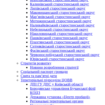
Калинівський старостинський округ
Липівський старостинський округ
Маковищанський старостинський округ
Мар’янівський старостинський округ
Мотижинський старостинський округ
Наливайківський старостинський округ
Небелицький старостинський округ
Ніжиловицький старостинський округ
Пашківський старостинський округ
Плахтянський старостинський округ
Ситняківський старостинський округ
Фасівський старостинський округ
Червонослобідський старостинський округ
Юрівський старостинський округ
Стратегія розвитку
Новини розроблення стратегії
Соціальний паспорт громади
Свята та пам’ятні дати
Територіальні підрозділи ЦОВВ
ДПІ ГУ ДПС у Київській області
Бородянське управління Бучанської філії
КОЦЗ
Державна установа «Центр пробації»
Регіональні територіальні органи