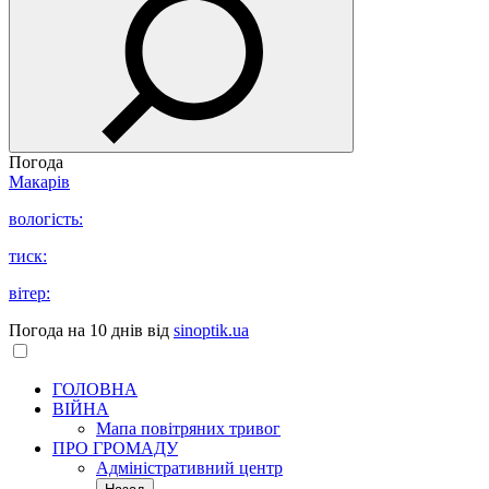
Погода
Макарів
вологість:
тиск:
вітер:
Погода на 10 днів від
sinoptik.ua
ГОЛОВНА
ВІЙНА
Мапа повітряних тривог
ПРО ГРОМАДУ
Aдміністративний центр