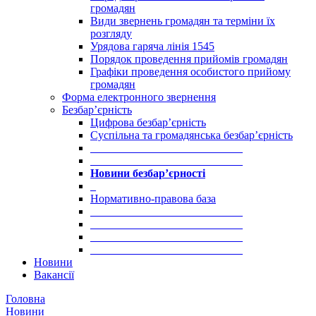
громадян
Види звернень громадян та терміни їх
розгляду
Урядова гаряча лінія 1545
Порядок проведення прийомів громадян
Графіки проведення особистого прийому
громадян
Форма електронного звернення
Безбар’єрність
Цифрова безбар’єрність
Суспільна та громадянська безбар’єрність
___________________________
___________________________
Новини безбар’єрності
_
Нормативно-правова база
___________________________
___________________________
___________________________
___________________________
Новини
Вакансії
Головна
Новини