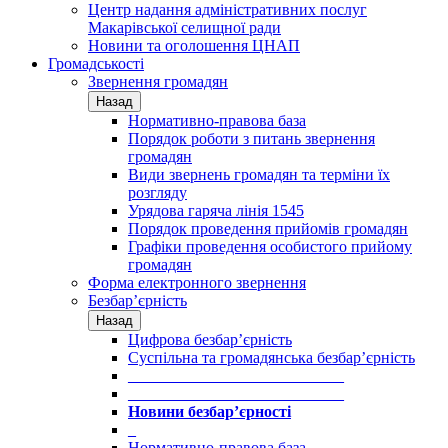
Центр надання адміністративних послуг
Макарівської селищної ради
Новини та оголошення ЦНАП
Громадськості
Звернення громадян
Назад
Нормативно-правова база
Порядок роботи з питань звернення
громадян
Види звернень громадян та терміни їх
розгляду
Урядова гаряча лінія 1545
Порядок проведення прийомів громадян
Графіки проведення особистого прийому
громадян
Форма електронного звернення
Безбар’єрність
Назад
Цифрова безбар’єрність
Суспільна та громадянська безбар’єрність
___________________________
___________________________
Новини безбар’єрності
_
Нормативно-правова база