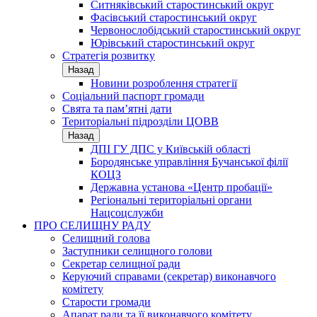
Ситняківський старостинський округ
Фасівський старостинський округ
Червонослобідський старостинський округ
Юрівський старостинський округ
Стратегія розвитку
Назад
Новини розроблення стратегії
Соціальний паспорт громади
Свята та пам’ятні дати
Територіальні підрозділи ЦОВВ
Назад
ДПІ ГУ ДПС у Київській області
Бородянське управління Бучанської філії
КОЦЗ
Державна установа «Центр пробації»
Регіональні територіальні органи
Нацсоцслужби
ПРО СЕЛИЩНУ РАДУ
Селищний голова
Заступники селищного голови
Секретар селищної ради
Керуючий справами (секретар) виконавчого
комітету
Старости громади
Апарат ради та її виконавчого комітету