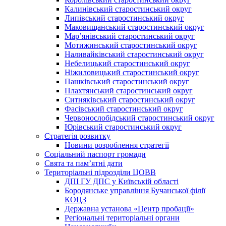
Калинівський старостинський округ
Липівський старостинський округ
Маковищанський старостинський округ
Мар’янівський старостинський округ
Мотижинський старостинський округ
Наливайківський старостинський округ
Небелицький старостинський округ
Ніжиловицький старостинський округ
Пашківський старостинський округ
Плахтянський старостинський округ
Ситняківський старостинський округ
Фасівський старостинський округ
Червонослобідський старостинський округ
Юрівський старостинський округ
Стратегія розвитку
Новини розроблення стратегії
Соціальний паспорт громади
Свята та пам’ятні дати
Територіальні підрозділи ЦОВВ
ДПІ ГУ ДПС у Київській області
Бородянське управління Бучанської філії
КОЦЗ
Державна установа «Центр пробації»
Регіональні територіальні органи