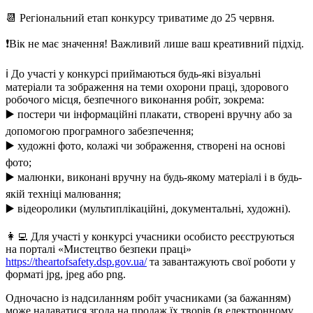
📆 Регіональний етап конкурсу триватиме до 25 червня.
❗️Вік не має значення! Важливий лише ваш креативний підхід.
ℹ️ До участі у конкурсі приймаються будь-які візуальні
матеріали та зображення на теми охорони праці, здорового
робочого місця, безпечного виконання робіт, зокрема:
▶️ постери чи інформаційні плакати, створені вручну або за
допомогою програмного забезпечення;
▶️ художні фото, колажі чи зображення, створені на основі
фото;
▶️ малюнки, виконані вручну на будь-якому матеріалі і в будь-
якій техніці малювання;
▶️ відеоролики (мультиплікаційні, документальні, художні).
👩‍💻 Для участі у конкурсі учасники особисто реєструються
на порталі «Мистецтво безпеки праці»
https://theartofsafety.dsp.gov.ua/
та завантажують свої роботи у
форматі jpg, jpeg або png.
Одночасно із надсиланням робіт учасниками (за бажанням)
може надаватися згода на продаж їх творів (в електронному