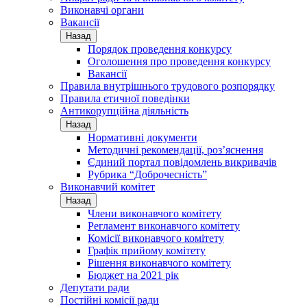
Виконавчі органи
Вакансії
Назад
Порядок проведення конкурсу
Оголошення про проведення конкурсу
Вакансії
Правила внутрішнього трудового розпорядку
Правила етичної поведінки
Антикорупційна діяльність
Назад
Нормативні документи
Методичні рекомендації, роз’яснення
Єдиний портал повідомлень викривачів
Рубрика “Доброчесність”
Виконавчий комітет
Назад
Члени виконавчого комітету
Регламент виконавчого комітету
Комісії виконавчого комітету
Графік прийому комітету
Рішення виконавчого комітету
Бюджет на 2021 рік
Депутати ради
Постійні комісії ради