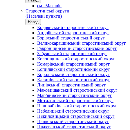
Назад
смт Макарів
Старостинські округи
(Населені пункти)
Назад
Кодрянський старостинський округ
Андріївський старостинський округ
Борівський старостинський округ
Великокарашинський старостинський округ
Гавронщинський старостинський округ
Забуянський старостинський округ
Колонщинський старостинський округ
Комарівський старостинський округ
Копилівський старостинський округ
Королівський старостинський округ
Калинівський старостинський округ
Липівський старостинський округ
Маковищанський старостинський округ
Мар’янівський старостинський округ
Мотижинський старостинський округ
Наливайківський старостинський округ
Небелицький старостинський округ
Ніжиловицький старостинський округ
Пашківський старостинський округ
Плахтянський старостинський округ