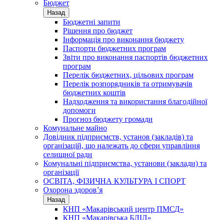
Бюджет
Назад
Бюджетні запити
Рішення про бюджет
Інформація про виконання бюджету
Паспорти бюджетних програм
Звіти про виконання паспортів бюджетних
програм
Перелік бюджетних, цільових програм
Перелік розпорядників та отримувачів
бюджетних коштів
Надходження та використання благодійної
допомоги
Прогноз бюджету громади
Комунальне майно
Довідник підприємств, установ (закладів) та
організацій, що належать до сфери управління
селищної ради
Комунальні підприємства, установи (заклади) та
організації
ОСВІТА, ФІЗИЧНА КУЛЬТУРА І СПОРТ
Охорона здоров’я
Назад
КНП «Макарівський центр ПМСД»
КНП «Макарівська БЛІЛ»