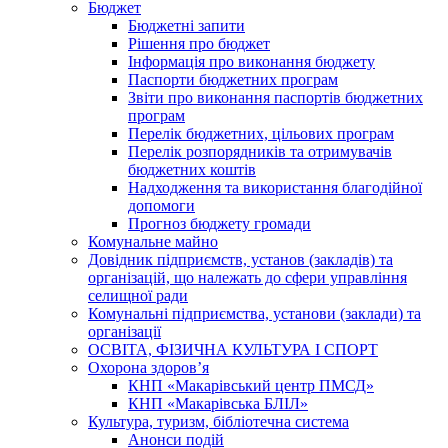
Бюджет
Бюджетні запити
Рішення про бюджет
Інформація про виконання бюджету
Паспорти бюджетних програм
Звіти про виконання паспортів бюджетних
програм
Перелік бюджетних, цільових програм
Перелік розпорядників та отримувачів
бюджетних коштів
Надходження та використання благодійної
допомоги
Прогноз бюджету громади
Комунальне майно
Довідник підприємств, установ (закладів) та
організацій, що належать до сфери управління
селищної ради
Комунальні підприємства, установи (заклади) та
організації
ОСВІТА, ФІЗИЧНА КУЛЬТУРА І СПОРТ
Охорона здоров’я
КНП «Макарівський центр ПМСД»
КНП «Макарівська БЛІЛ»
Культура, туризм, бібліотечна система
Анонси подій