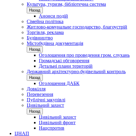
Культура, туризм, бібліотечна система
Назад
Анонси подій
Сімейна політика
Житлово-комунальне господарство, благоустрій
Торгівля, реклама
Будівництво
Містобудівна документація
Назад
Оголошення про проведення гром. слухань
Громадські обговорення
Детальні плани територій
Державний архітектурно-будівельний контроль
Назад
Оголошення ДАБК
Довкілля
Перевезення
Публічні закупівлі
Цивільний захист
Назад
Цивільний захист
Цивільний фронт
Нацспротив
ЦНАП