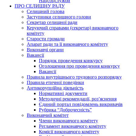
Нацсоцслужби
ПРО СЕЛИЩНУ РАДУ
Селищний голова
Заступники селищного голови
Секретар селищної ради
Керуючий справами (секретар) виконавчого
комітету
Старости громади
Апарат ради та її виконавчого комітету
Виконавчі органи
Вакансії
Порядок проведення конкурсу
Оголошення про проведення конкурсу
Вакансії
Правила внутрішнього трудового розпорядку
Правила етичної поведінки
Антикорупційна діяльність
Нормативні документи
Методичні рекомендації, роз’яснення
Єдиний портал повідомлень викривачів
Рубрика “Доброчесність”
Виконавчий комітет
Члени виконавчого комітету
Регламент виконавчого комітету
Комісії виконавчого комітету