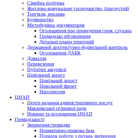
Сімейна політика
Житлово-комунальне господарство, благоустрій
Торгівля, реклама
Будівництво
Містобудівна документація
Оголошення про проведення гром. слухань
Громадські обговорення
Детальні плани територій
Державний архітектурно-будівельний контроль
Оголошення ДАБК
Довкілля
Перевезення
Публічні закупівлі
Цивільний захист
Цивільний захист
Цивільний фронт
Нацспротив
ЦНАП
Центр надання адміністративних послуг
Макарівської селищної ради
Новини та оголошення ЦНАП
Громадськості
Звернення громадян
Нормативно-правова база
Порядок роботи з питань звернення