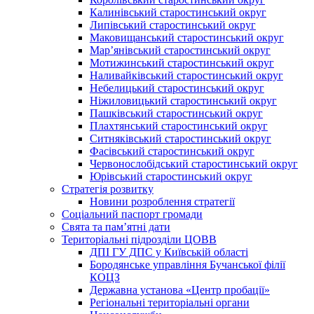
Калинівський старостинський округ
Липівський старостинський округ
Маковищанський старостинський округ
Мар’янівський старостинський округ
Мотижинський старостинський округ
Наливайківський старостинський округ
Небелицький старостинський округ
Ніжиловицький старостинський округ
Пашківський старостинський округ
Плахтянський старостинський округ
Ситняківський старостинський округ
Фасівський старостинський округ
Червонослобідський старостинський округ
Юрівський старостинський округ
Стратегія розвитку
Новини розроблення стратегії
Соціальний паспорт громади
Свята та пам’ятні дати
Територіальні підрозділи ЦОВВ
ДПІ ГУ ДПС у Київській області
Бородянське управління Бучанської філії
КОЦЗ
Державна установа «Центр пробації»
Регіональні територіальні органи