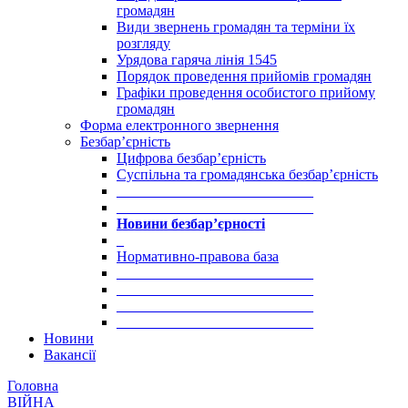
громадян
Види звернень громадян та терміни їх
розгляду
Урядова гаряча лінія 1545
Порядок проведення прийомів громадян
Графіки проведення особистого прийому
громадян
Форма електронного звернення
Безбар’єрність
Цифрова безбар’єрність
Суспільна та громадянська безбар’єрність
___________________________
___________________________
Новини безбар’єрності
_
Нормативно-правова база
___________________________
___________________________
___________________________
___________________________
Новини
Вакансії
Головна
ВІЙНА