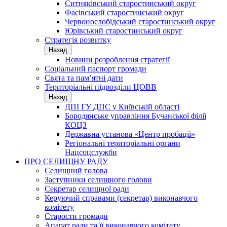
Ситняківський старостинський округ
Фасівський старостинський округ
Червонослобідський старостинський округ
Юрівський старостинський округ
Стратегія розвитку
Назад
Новини розроблення стратегії
Соціальний паспорт громади
Свята та пам’ятні дати
Територіальні підрозділи ЦОВВ
Назад
ДПІ ГУ ДПС у Київській області
Бородянське управління Бучанської філії
КОЦЗ
Державна установа «Центр пробації»
Регіональні територіальні органи
Нацсоцслужби
ПРО СЕЛИЩНУ РАДУ
Селищний голова
Заступники селищного голови
Секретар селищної ради
Керуючий справами (секретар) виконавчого
комітету
Старости громади
Апарат ради та її виконавчого комітету