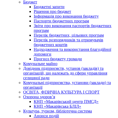
Бюджет
Бюджетні запити
Рішення про бюджет
Інформація про виконання бюджету
Паспорти бюджетних програм
Звіти про виконання паспортів бюджетних
програм
Перелік бюджетних, цільових програм
Перелік розпорядників та отримувачів
бюджетних коштів
Надходження та використання благодійної
допомоги
Прогноз бюджету громади
Комунальне майно
Довідник підприємств, установ (закладів) та
організацій, що належать до сфери управління
селищної ради
Комунальні підприємства, установи (заклади) та
організації
ОСВІТА, ФІЗИЧНА КУЛЬТУРА І СПОРТ
Охорона здоров’я
КНП «Макарівський центр ПМСД»
КНП «Макарівська БЛІЛ»
Культура, туризм, бібліотечна система
Анонси подій