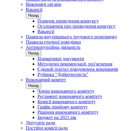
Виконавчі органи
Вакансії
Назад
Порядок проведення конкурсу
Оголошення про проведення конкурсу
Вакансії
Правила внутрішнього трудового розпорядку
Правила етичної поведінки
Антикорупційна діяльність
Назад
Нормативні документи
Методичні рекомендації, роз’яснення
Єдиний портал повідомлень викривачів
Рубрика “Доброчесність”
Виконавчий комітет
Назад
Члени виконавчого комітету
Регламент виконавчого комітету
Комісії виконавчого комітету
Графік прийому комітету
Рішення виконавчого комітету
Бюджет на 2021 рік
Депутати ради
Постійні комісії ради