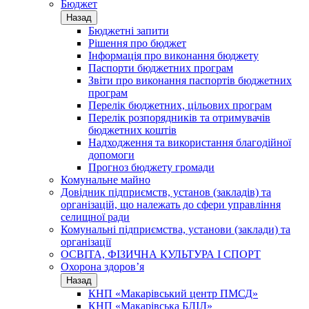
Бюджет
Назад
Бюджетні запити
Рішення про бюджет
Інформація про виконання бюджету
Паспорти бюджетних програм
Звіти про виконання паспортів бюджетних
програм
Перелік бюджетних, цільових програм
Перелік розпорядників та отримувачів
бюджетних коштів
Надходження та використання благодійної
допомоги
Прогноз бюджету громади
Комунальне майно
Довідник підприємств, установ (закладів) та
організацій, що належать до сфери управління
селищної ради
Комунальні підприємства, установи (заклади) та
організації
ОСВІТА, ФІЗИЧНА КУЛЬТУРА І СПОРТ
Охорона здоров’я
Назад
КНП «Макарівський центр ПМСД»
КНП «Макарівська БЛІЛ»