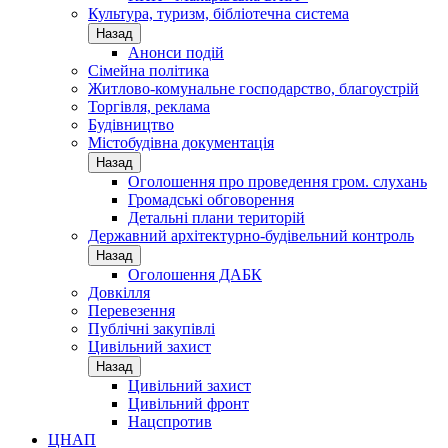
Культура, туризм, бібліотечна система
Назад
Анонси подій
Сімейна політика
Житлово-комунальне господарство, благоустрій
Торгівля, реклама
Будівництво
Містобудівна документація
Назад
Оголошення про проведення гром. слухань
Громадські обговорення
Детальні плани територій
Державний архітектурно-будівельний контроль
Назад
Оголошення ДАБК
Довкілля
Перевезення
Публічні закупівлі
Цивільний захист
Назад
Цивільний захист
Цивільний фронт
Нацспротив
ЦНАП