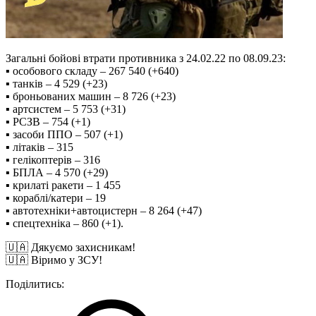
Загальні бойові втрати противника з 24.02.22 по 08.09.23:
▪️ особового складу ‒ 267 540 (+640)
▪️ танків ‒ 4 529 (+23)
▪️ броньованих машин ‒ 8 726 (+23)
▪️ артсистем – 5 753 (+31)
▪️ РСЗВ – 754 (+1)
▪️ засоби ППО ‒ 507 (+1)
▪️ літаків – 315
▪️ гелікоптерів – 316
▪️ БПЛА – 4 570 (+29)
▪️ крилаті ракети ‒ 1 455
▪️ кораблі/катери ‒ 19
▪️ автотехніки+автоцистерн – 8 264 (+47)
▪️ спецтехніка ‒ 860 (+1).
🇺🇦 Дякуємо захисникам!
🇺🇦 Віримо у ЗСУ!
Поділитись: