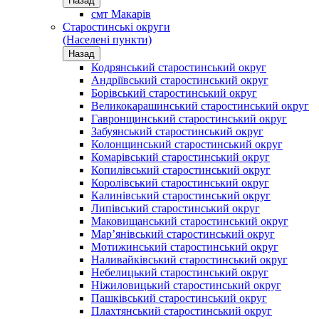
Назад
смт Макарів
Старостинські округи
(Населені пункти)
Назад
Кодрянський старостинський округ
Андріївський старостинський округ
Борівський старостинський округ
Великокарашинський старостинський округ
Гавронщинський старостинський округ
Забуянський старостинський округ
Колонщинський старостинський округ
Комарівський старостинський округ
Копилівський старостинський округ
Королівський старостинський округ
Калинівський старостинський округ
Липівський старостинський округ
Маковищанський старостинський округ
Мар’янівський старостинський округ
Мотижинський старостинський округ
Наливайківський старостинський округ
Небелицький старостинський округ
Ніжиловицький старостинський округ
Пашківський старостинський округ
Плахтянський старостинський округ