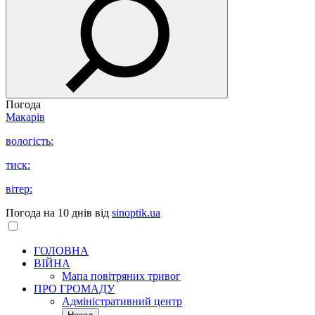
Погода
Макарів
вологість:
тиск:
вітер:
Погода на 10 днів від
sinoptik.ua
ГОЛОВНА
ВІЙНА
Мапа повітряних тривог
ПРО ГРОМАДУ
Aдміністративний центр