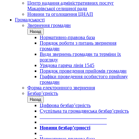
Центр надання адміністративних послуг
Макарівської селищної ради
Новини та оголошення ЦНАП
Громадськості
Звернення громадян
Назад
Нормативно-правова база
Порядок роботи з питань звернення
громадян
Види звернень громадян та терміни їх
розгляду
Урядова гаряча лінія 1545
Порядок проведення прийомів громадян
Графіки проведення особистого прийому
громадян
Форма електронного звернення
Безбар’єрність
Назад
Цифрова безбар’єрність
Суспільна та громадянська безбар’єрність
___________________________
___________________________
Новини безбар’єрності
_
Нормативно-правова база