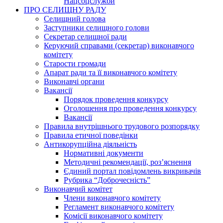
Нацсоцслужби
ПРО СЕЛИЩНУ РАДУ
Селищний голова
Заступники селищного голови
Секретар селищної ради
Керуючий справами (секретар) виконавчого
комітету
Старости громади
Апарат ради та її виконавчого комітету
Виконавчі органи
Вакансії
Порядок проведення конкурсу
Оголошення про проведення конкурсу
Вакансії
Правила внутрішнього трудового розпорядку
Правила етичної поведінки
Антикорупційна діяльність
Нормативні документи
Методичні рекомендації, роз’яснення
Єдиний портал повідомлень викривачів
Рубрика “Доброчесність”
Виконавчий комітет
Члени виконавчого комітету
Регламент виконавчого комітету
Комісії виконавчого комітету