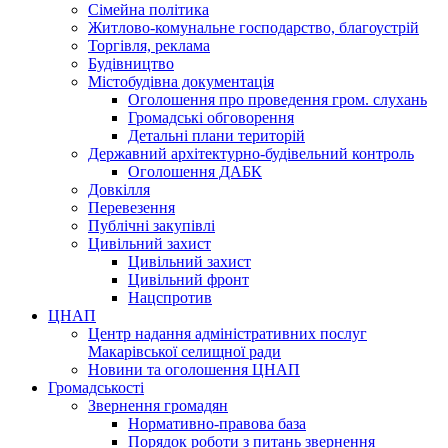
Сімейна політика
Житлово-комунальне господарство, благоустрій
Торгівля, реклама
Будівництво
Містобудівна документація
Оголошення про проведення гром. слухань
Громадські обговорення
Детальні плани територій
Державний архітектурно-будівельний контроль
Оголошення ДАБК
Довкілля
Перевезення
Публічні закупівлі
Цивільний захист
Цивільний захист
Цивільний фронт
Нацспротив
ЦНАП
Центр надання адміністративних послуг
Макарівської селищної ради
Новини та оголошення ЦНАП
Громадськості
Звернення громадян
Нормативно-правова база
Порядок роботи з питань звернення