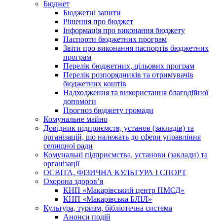
Бюджет
Бюджетні запити
Рішення про бюджет
Інформація про виконання бюджету
Паспорти бюджетних програм
Звіти про виконання паспортів бюджетних
програм
Перелік бюджетних, цільових програм
Перелік розпорядників та отримувачів
бюджетних коштів
Надходження та використання благодійної
допомоги
Прогноз бюджету громади
Комунальне майно
Довідник підприємств, установ (закладів) та
організацій, що належать до сфери управління
селищної ради
Комунальні підприємства, установи (заклади) та
організації
ОСВІТА, ФІЗИЧНА КУЛЬТУРА І СПОРТ
Охорона здоров’я
КНП «Макарівський центр ПМСД»
КНП «Макарівська БЛІЛ»
Культура, туризм, бібліотечна система
Анонси подій