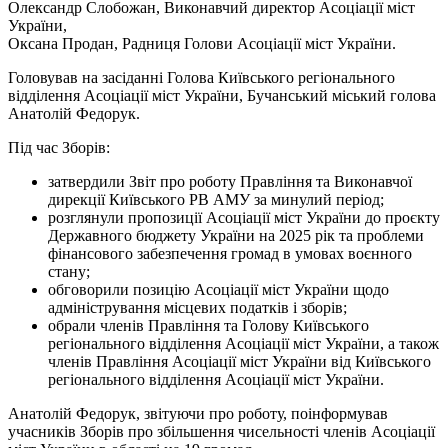
Олександр Слобожан, Виконавчий директор Асоціації міст
України,
Оксана Продан, Радниця Голови Асоціації міст України.
Головував на засіданні Голова Київського регіонального
відділення Асоціації міст України, Бучанський міський голова
Анатолій Федорук.
Під час Зборів:
затвердили Звіт про роботу Правління та Виконавчої
дирекції Київського РВ АМУ за минулий період;
розглянули пропозиції Асоціації міст України до проєкту
Державного бюджету України на 2025 рік та проблеми
фінансового забезпечення громад в умовах воєнного
стану;
обговорили позицію Асоціації міст України щодо
адміністрування місцевих податків і зборів;
обрали членів Правління та Голову Київського
регіонального відділення Асоціації міст України, а також
членів Правління Асоціації міст України від Київського
регіонального відділення Асоціації міст України.
Анатолій Федорук, звітуючи про роботу, поінформував
учасників Зборів про збільшення чисельності членів Асоціації