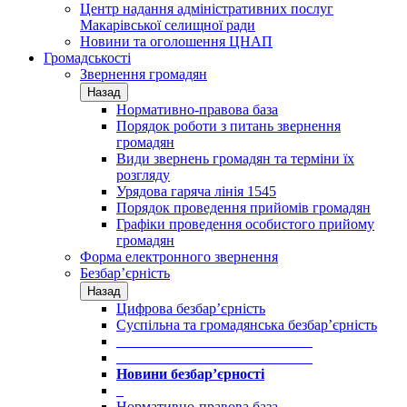
Центр надання адміністративних послуг
Макарівської селищної ради
Новини та оголошення ЦНАП
Громадськості
Звернення громадян
Назад
Нормативно-правова база
Порядок роботи з питань звернення
громадян
Види звернень громадян та терміни їх
розгляду
Урядова гаряча лінія 1545
Порядок проведення прийомів громадян
Графіки проведення особистого прийому
громадян
Форма електронного звернення
Безбар’єрність
Назад
Цифрова безбар’єрність
Суспільна та громадянська безбар’єрність
___________________________
___________________________
Новини безбар’єрності
_
Нормативно-правова база