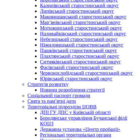
Калинівський старостинський округ
Липівський старостинський округ
Маковищанський старостинський округ
Мар’янівський старостинський округ
Мотижинський старостинський округ
Наливайківський старостинський округ
Небелицький старостинський округ
Ніжиловицький старостинський округ
Пашківський старостинський округ
Плахтянський старостинський округ
Ситняківський старостинський округ
Фасівський старостинський округ
Червонослобідський старостинський округ
Юрівський старостинський округ
Стратегія розвитку
Новини розроблення стратегії
Соціальний паспорт громади
Свята та пам’ятні дати
Територіальні підрозділи ЦОВВ
ДПІ ГУ ДПС у Київській області
Бородянське управління Бучанської філії
КОЦЗ
Державна установа «Центр пробації»
Регіональні територіальні органи