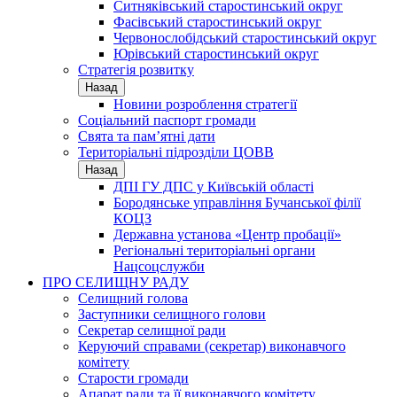
Ситняківський старостинський округ
Фасівський старостинський округ
Червонослобідський старостинський округ
Юрівський старостинський округ
Стратегія розвитку
Назад
Новини розроблення стратегії
Соціальний паспорт громади
Свята та пам’ятні дати
Територіальні підрозділи ЦОВВ
Назад
ДПІ ГУ ДПС у Київській області
Бородянське управління Бучанської філії
КОЦЗ
Державна установа «Центр пробації»
Регіональні територіальні органи
Нацсоцслужби
ПРО СЕЛИЩНУ РАДУ
Селищний голова
Заступники селищного голови
Секретар селищної ради
Керуючий справами (секретар) виконавчого
комітету
Старости громади
Апарат ради та її виконавчого комітету