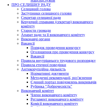
Нацсоцслужби
ПРО СЕЛИЩНУ РАДУ
Селищний голова
Заступники селищного голови
Секретар селищної ради
Керуючий справами (секретар) виконавчого
комітету
Старости громади
Апарат ради та її виконавчого комітету
Виконавчі органи
Вакансії
Порядок проведення конкурсу
Оголошення про проведення конкурсу
Вакансії
Правила внутрішнього трудового розпорядку
Правила етичної поведінки
Антикорупційна діяльність
Нормативні документи
Методичні рекомендації, роз’яснення
Єдиний портал повідомлень викривачів
Рубрика “Доброчесність”
Виконавчий комітет
Члени виконавчого комітету
Регламент виконавчого комітету
Комісії виконавчого комітету