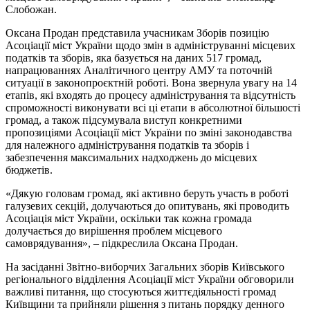
Слобожан.
Оксана Продан представила учасникам Зборів позицію
Асоціації міст України щодо змін в адмініструванні місцевих
податків та зборів, яка базується на даних 517 громад,
напрацюваннях Аналітичного центру АМУ та поточній
ситуації в законопроєктній роботі. Вона звернула увагу на 14
етапів, які входять до процесу адміністрування та відсутність
спроможності виконувати всі ці етапи в абсолютної більшості
громад, а також підсумувала виступ конкретними
пропозиціями Асоціації міст України по зміні законодавства
для належного адміністрування податків та зборів і
забезпечення максимальних надходжень до місцевих
бюджетів.
«Дякую головам громад, які активно беруть участь в роботі
галузевих секцій, долучаються до опитувань, які проводить
Асоціація міст України, оскільки так кожна громада
долучається до вирішення проблем місцевого
самоврядування», – підкреслила Оксана Продан.
На засіданні Звітно-виборчих Загальних зборів Київського
регіонального відділення Асоціації міст України обговорили
важливі питання, що стосуються життєдіяльності громад
Київщини та прийняли рішення з питань порядку денного