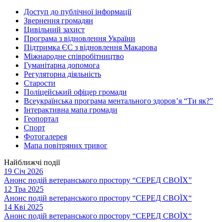
Доступ до публічної інформації
Звернення громадян
Цивільний захист
Програма з відновлення України
Підтримка ЄС з відновлення Макарова
Міжнародне співробітництво
Гуманітарна допомога
Регуляторна діяльність
Старости
Поліцейський офіцер громади
Всеукраїнська програма ментального здоров’я “Ти як?”
Інтерактивна мапа громади
Геопортал
Спорт
Фотогалерея
Мапа повітряних тривог
Найближчі події
19 Січ 2026
Анонс подій ветеранського простору “СЕРЕД СВОЇХ”
12 Тра 2025
Анонс подій ветеранського простору “СЕРЕД СВОЇХ“
14 Кві 2025
Анонс подій ветеранського простору “СЕРЕД СВОЇХ“