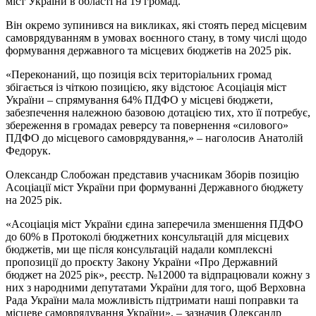
міст України в області на 19 громад.
Він окремо зупинився на викликах, які стоять перед місцевим
самоврядуванням в умовах воєнного стану, в тому числі щодо
формування державного та місцевих бюджетів на 2025 рік.
«Переконаний, що позиція всіх територіальних громад
збігається із чіткою позицією, яку відстоює Асоціація міст
України – спрямування 64% ПДФО у місцеві бюджети,
забезпечення належною базовою дотацією тих, хто її потребує,
збереження в громадах реверсу та повернення «силового»
ПДФО до місцевого самоврядування,» – наголосив Анатолій
Федорук.
Олександр Слобожан представив учасникам Зборів позицію
Асоціації міст України при формуванні Державного бюджету
на 2025 рік.
«Асоціація міст України єдина заперечила зменшення ПДФО
до 60% в Протоколі бюджетних консультацій для місцевих
бюджетів, ми ще після консультацій надали комплексні
пропозиції до проєкту Закону України «Про Державний
бюджет на 2025 рік», реєстр. №12000 та відпрацювали кожну з
них з народними депутатами України для того, щоб Верховна
Рада України мала можливість підтримати наші поправки та
місцеве самоврядування України», – зазначив Олександр