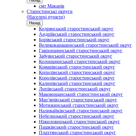
Назад
смт Макарів
Старостинські округи
(Населені пункти)
Назад
Кодрянський старостинський округ
Андріївський старостинський округ
Борівський старостинський округ
Великокарашинський старостинський округ
Гавронщинський старостинський округ
Забуянський старостинський округ
Колонщинський старостинський округ
Комарівський старостинський округ
Копилівський старостинський округ
Королівський старостинський округ
Калинівський старостинський округ
Липівський старостинський округ
Маковищанський старостинський округ
Мар’янівський старостинський округ
Мотижинський старостинський округ
Наливайківський старостинський округ
Небелицький старостинський округ
Ніжиловицький старостинський округ
Пашківський старостинський округ
Плахтянський старостинський округ