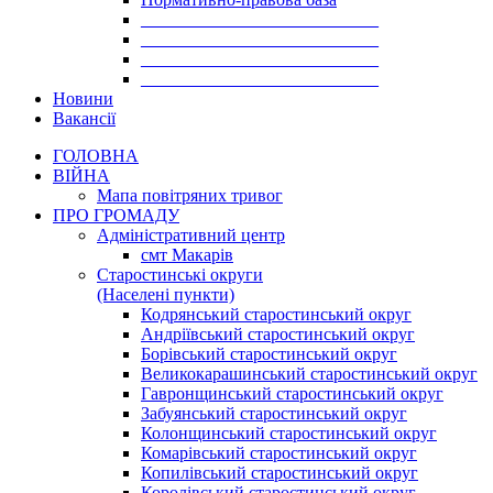
___________________________
___________________________
___________________________
___________________________
Новини
Вакансії
ГОЛОВНА
ВІЙНА
Мапа повітряних тривог
ПРО ГРОМАДУ
Aдміністративний центр
смт Макарів
Старостинські округи
(Населені пункти)
Кодрянський старостинський округ
Андріївський старостинський округ
Борівський старостинський округ
Великокарашинський старостинський округ
Гавронщинський старостинський округ
Забуянський старостинський округ
Колонщинський старостинський округ
Комарівський старостинський округ
Копилівський старостинський округ
Королівський старостинський округ