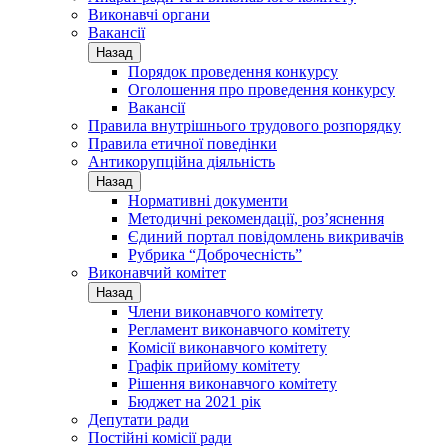
Виконавчі органи
Вакансії
Назад
Порядок проведення конкурсу
Оголошення про проведення конкурсу
Вакансії
Правила внутрішнього трудового розпорядку
Правила етичної поведінки
Антикорупційна діяльність
Назад
Нормативні документи
Методичні рекомендації, роз’яснення
Єдиний портал повідомлень викривачів
Рубрика “Доброчесність”
Виконавчий комітет
Назад
Члени виконавчого комітету
Регламент виконавчого комітету
Комісії виконавчого комітету
Графік прийому комітету
Рішення виконавчого комітету
Бюджет на 2021 рік
Депутати ради
Постійні комісії ради