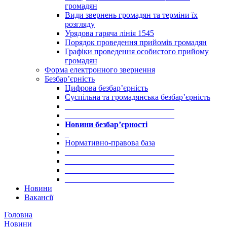
громадян
Види звернень громадян та терміни їх
розгляду
Урядова гаряча лінія 1545
Порядок проведення прийомів громадян
Графіки проведення особистого прийому
громадян
Форма електронного звернення
Безбар’єрність
Цифрова безбар’єрність
Суспільна та громадянська безбар’єрність
___________________________
___________________________
Новини безбар’єрності
_
Нормативно-правова база
___________________________
___________________________
___________________________
___________________________
Новини
Вакансії
Головна
Новини