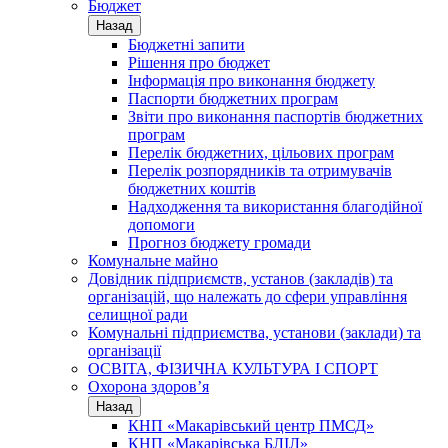
Бюджет
Назад
Бюджетні запити
Рішення про бюджет
Інформація про виконання бюджету
Паспорти бюджетних програм
Звіти про виконання паспортів бюджетних
програм
Перелік бюджетних, цільових програм
Перелік розпорядників та отримувачів
бюджетних коштів
Надходження та використання благодійної
допомоги
Прогноз бюджету громади
Комунальне майно
Довідник підприємств, установ (закладів) та
організацій, що належать до сфери управління
селищної ради
Комунальні підприємства, установи (заклади) та
організації
ОСВІТА, ФІЗИЧНА КУЛЬТУРА І СПОРТ
Охорона здоров’я
Назад
КНП «Макарівський центр ПМСД»
КНП «Макарівська БЛІЛ»