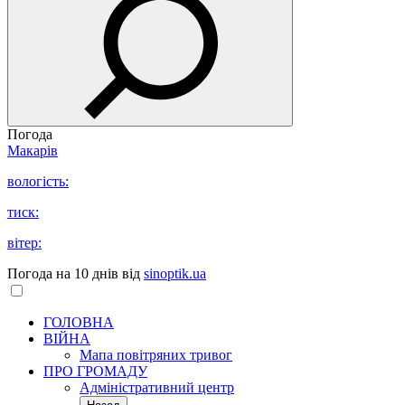
Погода
Макарів
вологість:
тиск:
вітер:
Погода на 10 днів від
sinoptik.ua
ГОЛОВНА
ВІЙНА
Мапа повітряних тривог
ПРО ГРОМАДУ
Aдміністративний центр