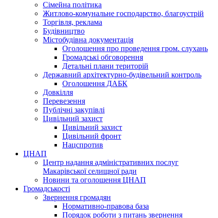
Сімейна політика
Житлово-комунальне господарство, благоустрій
Торгівля, реклама
Будівництво
Містобудівна документація
Оголошення про проведення гром. слухань
Громадські обговорення
Детальні плани територій
Державний архітектурно-будівельний контроль
Оголошення ДАБК
Довкілля
Перевезення
Публічні закупівлі
Цивільний захист
Цивільний захист
Цивільний фронт
Нацспротив
ЦНАП
Центр надання адміністративних послуг
Макарівської селищної ради
Новини та оголошення ЦНАП
Громадськості
Звернення громадян
Нормативно-правова база
Порядок роботи з питань звернення