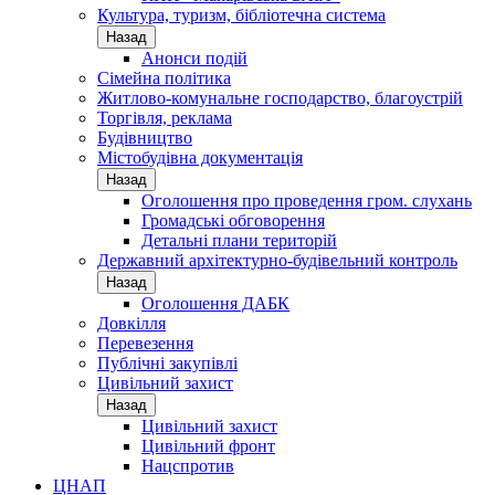
Культура, туризм, бібліотечна система
Назад
Анонси подій
Сімейна політика
Житлово-комунальне господарство, благоустрій
Торгівля, реклама
Будівництво
Містобудівна документація
Назад
Оголошення про проведення гром. слухань
Громадські обговорення
Детальні плани територій
Державний архітектурно-будівельний контроль
Назад
Оголошення ДАБК
Довкілля
Перевезення
Публічні закупівлі
Цивільний захист
Назад
Цивільний захист
Цивільний фронт
Нацспротив
ЦНАП