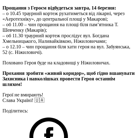
Прощання з Героєм відбудеться завтра, 14 березня:
– о 10.45 траурний кортеж рухатиметься від лікарні, через
«Аеротехніку», до центральної площі у Макарові;
– об 11.00 – чин прощання на площі біля пам’ятника Т.
Шевченку (Макарів);
– об 11.30 траурний кортеж прослідує вул. Богдана
Хмельницького, Наливайківкою, Ніжиловичами;
– о 12.10 – чин прощання біля хати героя на вул. Забуянська,
52 (с. Ніжиловичі).
Поховано Героя буде на кладовищі у Ніжиловичах.
Прохання зробити «живий коридор», щоб гідно вшанувати
Захисника і навколішках провести Героя останнім
шляхом!
Герої не вмирають!
Слава Україні! 🇺🇦
Поділитись: