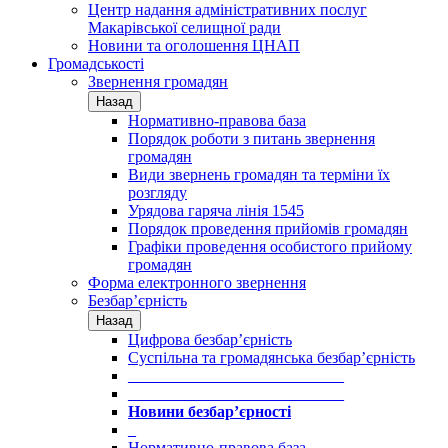
Центр надання адміністративних послуг
Макарівської селищної ради
Новини та оголошення ЦНАП
Громадськості
Звернення громадян
Назад
Нормативно-правова база
Порядок роботи з питань звернення
громадян
Види звернень громадян та терміни їх
розгляду
Урядова гаряча лінія 1545
Порядок проведення прийомів громадян
Графіки проведення особистого прийому
громадян
Форма електронного звернення
Безбар’єрність
Назад
Цифрова безбар’єрність
Суспільна та громадянська безбар’єрність
___________________________
___________________________
Новини безбар’єрності
_
Нормативно-правова база