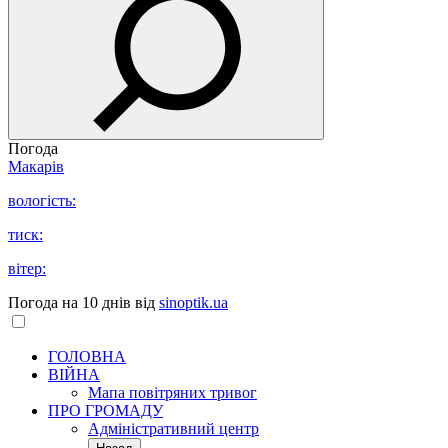
Погода
Макарів
вологість:
тиск:
вітер:
Погода на 10 днів від
sinoptik.ua
ГОЛОВНА
ВІЙНА
Мапа повітряних тривог
ПРО ГРОМАДУ
Aдміністративний центр