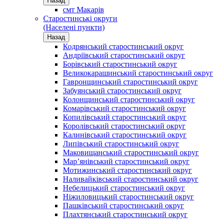
Назад
смт Макарів
Старостинські округи
(Населені пункти)
Назад
Кодрянський старостинський округ
Андріївський старостинський округ
Борівський старостинський округ
Великокарашинський старостинський округ
Гавронщинський старостинський округ
Забуянський старостинський округ
Колонщинський старостинський округ
Комарівський старостинський округ
Копилівський старостинський округ
Королівський старостинський округ
Калинівський старостинський округ
Липівський старостинський округ
Маковищанський старостинський округ
Мар’янівський старостинський округ
Мотижинський старостинський округ
Наливайківський старостинський округ
Небелицький старостинський округ
Ніжиловицький старостинський округ
Пашківський старостинський округ
Плахтянський старостинський округ