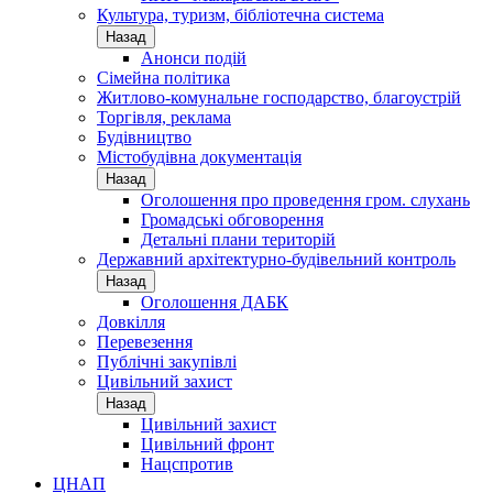
Культура, туризм, бібліотечна система
Назад
Анонси подій
Сімейна політика
Житлово-комунальне господарство, благоустрій
Торгівля, реклама
Будівництво
Містобудівна документація
Назад
Оголошення про проведення гром. слухань
Громадські обговорення
Детальні плани територій
Державний архітектурно-будівельний контроль
Назад
Оголошення ДАБК
Довкілля
Перевезення
Публічні закупівлі
Цивільний захист
Назад
Цивільний захист
Цивільний фронт
Нацспротив
ЦНАП