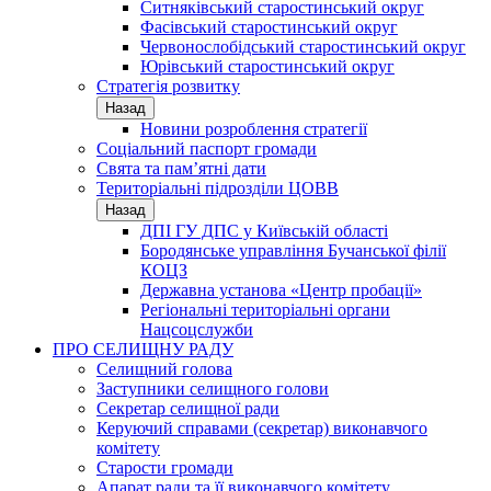
Ситняківський старостинський округ
Фасівський старостинський округ
Червонослобідський старостинський округ
Юрівський старостинський округ
Стратегія розвитку
Назад
Новини розроблення стратегії
Соціальний паспорт громади
Свята та пам’ятні дати
Територіальні підрозділи ЦОВВ
Назад
ДПІ ГУ ДПС у Київській області
Бородянське управління Бучанської філії
КОЦЗ
Державна установа «Центр пробації»
Регіональні територіальні органи
Нацсоцслужби
ПРО СЕЛИЩНУ РАДУ
Селищний голова
Заступники селищного голови
Секретар селищної ради
Керуючий справами (секретар) виконавчого
комітету
Старости громади
Апарат ради та її виконавчого комітету