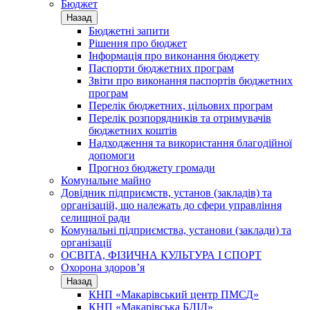
Бюджет
Назад
Бюджетні запити
Рішення про бюджет
Інформація про виконання бюджету
Паспорти бюджетних програм
Звіти про виконання паспортів бюджетних
програм
Перелік бюджетних, цільових програм
Перелік розпорядників та отримувачів
бюджетних коштів
Надходження та використання благодійної
допомоги
Прогноз бюджету громади
Комунальне майно
Довідник підприємств, установ (закладів) та
організацій, що належать до сфери управління
селищної ради
Комунальні підприємства, установи (заклади) та
організації
ОСВІТА, ФІЗИЧНА КУЛЬТУРА І СПОРТ
Охорона здоров’я
Назад
КНП «Макарівський центр ПМСД»
КНП «Макарівська БЛІЛ»