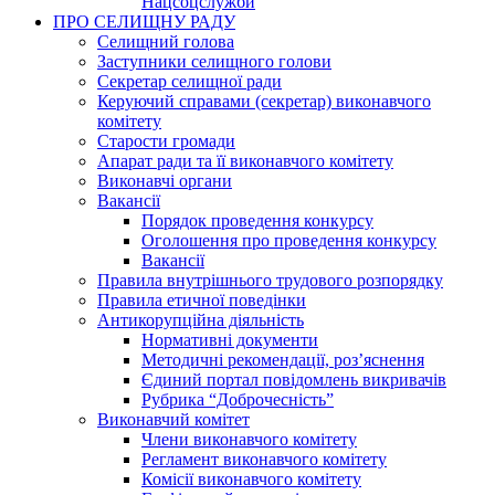
Нацсоцслужби
ПРО СЕЛИЩНУ РАДУ
Селищний голова
Заступники селищного голови
Секретар селищної ради
Керуючий справами (секретар) виконавчого
комітету
Старости громади
Апарат ради та її виконавчого комітету
Виконавчі органи
Вакансії
Порядок проведення конкурсу
Оголошення про проведення конкурсу
Вакансії
Правила внутрішнього трудового розпорядку
Правила етичної поведінки
Антикорупційна діяльність
Нормативні документи
Методичні рекомендації, роз’яснення
Єдиний портал повідомлень викривачів
Рубрика “Доброчесність”
Виконавчий комітет
Члени виконавчого комітету
Регламент виконавчого комітету
Комісії виконавчого комітету