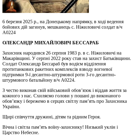
6 березня 2025 р., на Донецькому напрямку, в ході ведення
бойових дій загинув, мешканець с. Ніжиловичі солдат в/ч
А0224
ОЛЕКСАНДР МИХАЙЛОВИЧ БЕССАРАБ
Захисник народився 26 серпня 1983 р. в с. Ніжиловичі на
Макарівщині. У серпні 2022 року став на захист Батьківщини.
Солдат Олександр Бессараб був водієм відділення
протитанкових ракетних комплексів взводу вогневої
підтримки 9-ї десантно-штурмової роти 3-го десантно-
штурмового батальйону в/ч А0224.
З честю виконав свій військовий обов’язок і віддав життя за
кожного з нас. Схиляємо голови у пошані до виконаного
обов’язку і бережемо в серцях світлу пам’ять про Захисника
України.
Щирі співчуття дружині, дітям та рідним Героя.
Вічна і світла пам’ять воїну-захиснику! Низький уклін і
Царство Небесне.