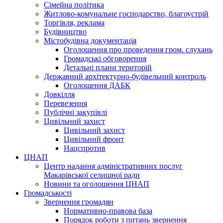
Сімейна політика
Житлово-комунальне господарство, благоустрій
Торгівля, реклама
Будівництво
Містобудівна документація
Оголошення про проведення гром. слухань
Громадські обговорення
Детальні плани територій
Державний архітектурно-будівельний контроль
Оголошення ДАБК
Довкілля
Перевезення
Публічні закупівлі
Цивільний захист
Цивільний захист
Цивільний фронт
Нацспротив
ЦНАП
Центр надання адміністративних послуг
Макарівської селищної ради
Новини та оголошення ЦНАП
Громадськості
Звернення громадян
Нормативно-правова база
Порядок роботи з питань звернення