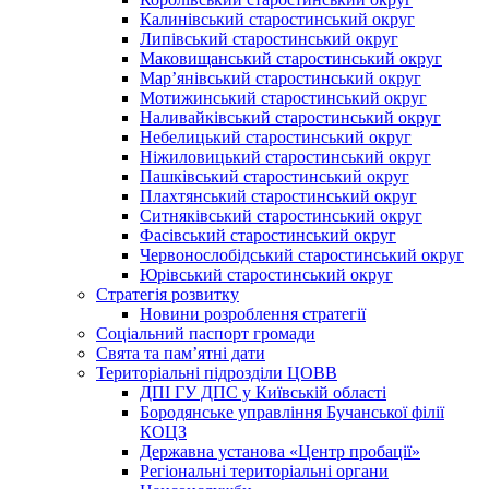
Калинівський старостинський округ
Липівський старостинський округ
Маковищанський старостинський округ
Мар’янівський старостинський округ
Мотижинський старостинський округ
Наливайківський старостинський округ
Небелицький старостинський округ
Ніжиловицький старостинський округ
Пашківський старостинський округ
Плахтянський старостинський округ
Ситняківський старостинський округ
Фасівський старостинський округ
Червонослобідський старостинський округ
Юрівський старостинський округ
Стратегія розвитку
Новини розроблення стратегії
Соціальний паспорт громади
Свята та пам’ятні дати
Територіальні підрозділи ЦОВВ
ДПІ ГУ ДПС у Київській області
Бородянське управління Бучанської філії
КОЦЗ
Державна установа «Центр пробації»
Регіональні територіальні органи