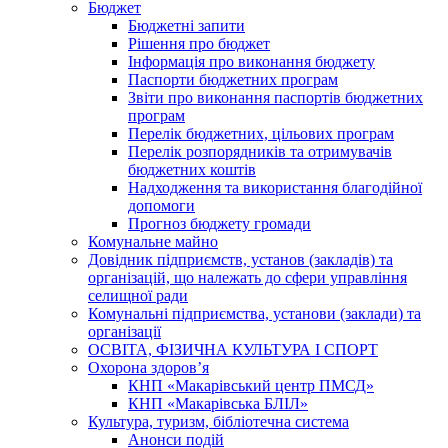
Бюджет
Бюджетні запити
Рішення про бюджет
Інформація про виконання бюджету
Паспорти бюджетних програм
Звіти про виконання паспортів бюджетних
програм
Перелік бюджетних, цільових програм
Перелік розпорядників та отримувачів
бюджетних коштів
Надходження та використання благодійної
допомоги
Прогноз бюджету громади
Комунальне майно
Довідник підприємств, установ (закладів) та
організацій, що належать до сфери управління
селищної ради
Комунальні підприємства, установи (заклади) та
організації
ОСВІТА, ФІЗИЧНА КУЛЬТУРА І СПОРТ
Охорона здоров’я
КНП «Макарівський центр ПМСД»
КНП «Макарівська БЛІЛ»
Культура, туризм, бібліотечна система
Анонси подій