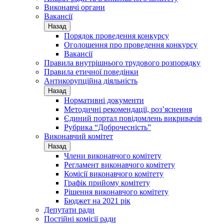
Виконавчі органи
Вакансії
Назад
Порядок проведення конкурсу
Оголошення про проведення конкурсу
Вакансії
Правила внутрішнього трудового розпорядку
Правила етичної поведінки
Антикорупційна діяльність
Назад
Нормативні документи
Методичні рекомендації, роз’яснення
Єдиний портал повідомлень викривачів
Рубрика “Доброчесність”
Виконавчий комітет
Назад
Члени виконавчого комітету
Регламент виконавчого комітету
Комісії виконавчого комітету
Графік прийому комітету
Рішення виконавчого комітету
Бюджет на 2021 рік
Депутати ради
Постійні комісії ради