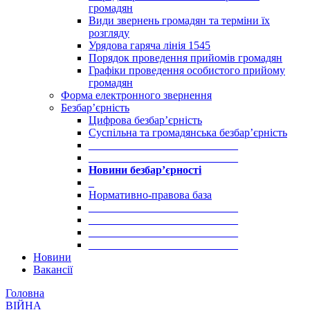
громадян
Види звернень громадян та терміни їх
розгляду
Урядова гаряча лінія 1545
Порядок проведення прийомів громадян
Графіки проведення особистого прийому
громадян
Форма електронного звернення
Безбар’єрність
Цифрова безбар’єрність
Суспільна та громадянська безбар’єрність
___________________________
___________________________
Новини безбар’єрності
_
Нормативно-правова база
___________________________
___________________________
___________________________
___________________________
Новини
Вакансії
Головна
ВІЙНА