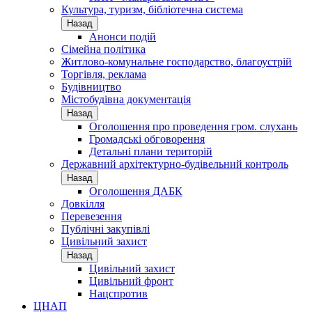
Культура, туризм, бібліотечна система
Назад
Анонси подій
Сімейна політика
Житлово-комунальне господарство, благоустрій
Торгівля, реклама
Будівництво
Містобудівна документація
Назад
Оголошення про проведення гром. слухань
Громадські обговорення
Детальні плани територій
Державний архітектурно-будівельний контроль
Назад
Оголошення ДАБК
Довкілля
Перевезення
Публічні закупівлі
Цивільний захист
Назад
Цивільний захист
Цивільний фронт
Нацспротив
ЦНАП