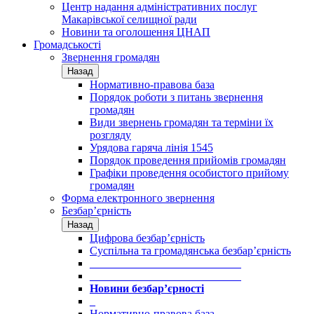
Центр надання адміністративних послуг
Макарівської селищної ради
Новини та оголошення ЦНАП
Громадськості
Звернення громадян
Назад
Нормативно-правова база
Порядок роботи з питань звернення
громадян
Види звернень громадян та терміни їх
розгляду
Урядова гаряча лінія 1545
Порядок проведення прийомів громадян
Графіки проведення особистого прийому
громадян
Форма електронного звернення
Безбар’єрність
Назад
Цифрова безбар’єрність
Суспільна та громадянська безбар’єрність
___________________________
___________________________
Новини безбар’єрності
_
Нормативно-правова база