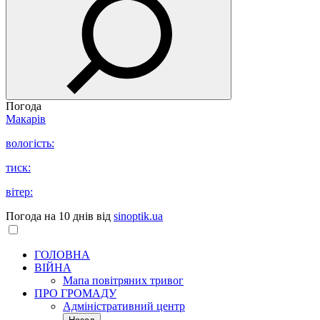
Погода
Макарів
вологість:
тиск:
вітер:
Погода на 10 днів від
sinoptik.ua
ГОЛОВНА
ВІЙНА
Мапа повітряних тривог
ПРО ГРОМАДУ
Aдміністративний центр