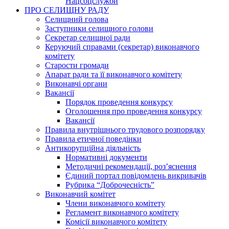
Нацсоцслужби
ПРО СЕЛИЩНУ РАДУ
Селищний голова
Заступники селищного голови
Секретар селищної ради
Керуючий справами (секретар) виконавчого
комітету
Старости громади
Апарат ради та її виконавчого комітету
Виконавчі органи
Вакансії
Порядок проведення конкурсу
Оголошення про проведення конкурсу
Вакансії
Правила внутрішнього трудового розпорядку
Правила етичної поведінки
Антикорупційна діяльність
Нормативні документи
Методичні рекомендації, роз’яснення
Єдиний портал повідомлень викривачів
Рубрика “Доброчесність”
Виконавчий комітет
Члени виконавчого комітету
Регламент виконавчого комітету
Комісії виконавчого комітету