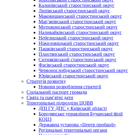
Калинівський старостинський округ
Липівський старостинський округ
Маковищанський старостинський округ
Мар’янівський старостинський округ
Мотижинський старостинський округ
Наливайківський старостинський округ
Небелицький старостинський округ
Ніжиловицький старостинський округ
Пашківський старостинський округ
Плахтянський старостинський округ
Ситняківський старостинський округ
Фасівський старостинський округ
Червонослобідський старостинський округ
Юрівський старостинський округ
Стратегія розвитку
Новини розроблення стратегії
Соціальний паспорт громади
Свята та пам’ятні дати
Територіальні підрозділи ЦОВВ
ДПІ ГУ ДПС у Київській області
Бородянське управління Бучанської філії
КОЦЗ
Державна установа «Центр пробації»
Регіональні територіальні органи