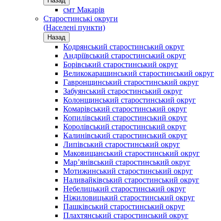
Назад
смт Макарів
Старостинські округи
(Населені пункти)
Назад
Кодрянський старостинський округ
Андріївський старостинський округ
Борівський старостинський округ
Великокарашинський старостинський округ
Гавронщинський старостинський округ
Забуянський старостинський округ
Колонщинський старостинський округ
Комарівський старостинський округ
Копилівський старостинський округ
Королівський старостинський округ
Калинівський старостинський округ
Липівський старостинський округ
Маковищанський старостинський округ
Мар’янівський старостинський округ
Мотижинський старостинський округ
Наливайківський старостинський округ
Небелицький старостинський округ
Ніжиловицький старостинський округ
Пашківський старостинський округ
Плахтянський старостинський округ