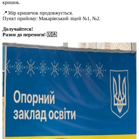
кришок.
📍Збір кришечок продовжується.
Пункт прийому: Макарівський ліцей №1, №2.
Долучайтеся!
Разом до перемоги! 🇺🇦