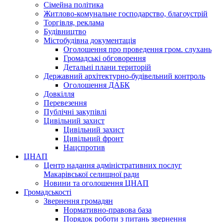
Сімейна політика
Житлово-комунальне господарство, благоустрій
Торгівля, реклама
Будівництво
Містобудівна документація
Оголошення про проведення гром. слухань
Громадські обговорення
Детальні плани територій
Державний архітектурно-будівельний контроль
Оголошення ДАБК
Довкілля
Перевезення
Публічні закупівлі
Цивільний захист
Цивільний захист
Цивільний фронт
Нацспротив
ЦНАП
Центр надання адміністративних послуг
Макарівської селищної ради
Новини та оголошення ЦНАП
Громадськості
Звернення громадян
Нормативно-правова база
Порядок роботи з питань звернення