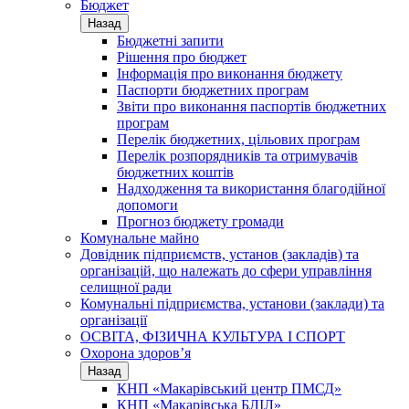
Бюджет
Назад
Бюджетні запити
Рішення про бюджет
Інформація про виконання бюджету
Паспорти бюджетних програм
Звіти про виконання паспортів бюджетних
програм
Перелік бюджетних, цільових програм
Перелік розпорядників та отримувачів
бюджетних коштів
Надходження та використання благодійної
допомоги
Прогноз бюджету громади
Комунальне майно
Довідник підприємств, установ (закладів) та
організацій, що належать до сфери управління
селищної ради
Комунальні підприємства, установи (заклади) та
організації
ОСВІТА, ФІЗИЧНА КУЛЬТУРА І СПОРТ
Охорона здоров’я
Назад
КНП «Макарівський центр ПМСД»
КНП «Макарівська БЛІЛ»