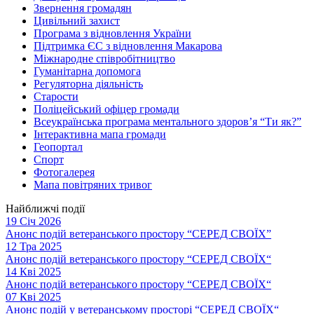
Звернення громадян
Цивільний захист
Програма з відновлення України
Підтримка ЄС з відновлення Макарова
Міжнародне співробітництво
Гуманітарна допомога
Регуляторна діяльність
Старости
Поліцейський офіцер громади
Всеукраїнська програма ментального здоров’я “Ти як?”
Інтерактивна мапа громади
Геопортал
Спорт
Фотогалерея
Мапа повітряних тривог
Найближчі події
19 Січ 2026
Анонс подій ветеранського простору “СЕРЕД СВОЇХ”
12 Тра 2025
Анонс подій ветеранського простору “СЕРЕД СВОЇХ“
14 Кві 2025
Анонс подій ветеранського простору “СЕРЕД СВОЇХ“
07 Кві 2025
Анонс подій у ветеранському просторі “СЕРЕД СВОЇХ“