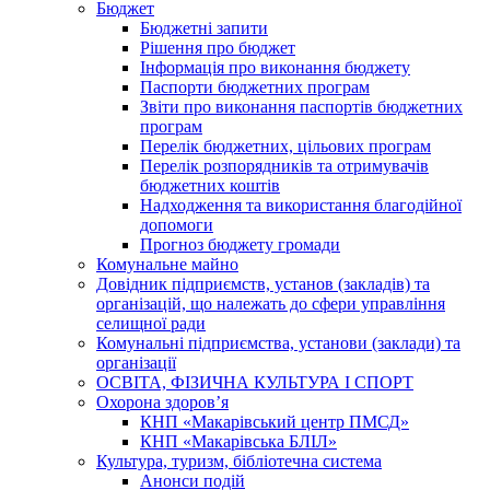
Бюджет
Бюджетні запити
Рішення про бюджет
Інформація про виконання бюджету
Паспорти бюджетних програм
Звіти про виконання паспортів бюджетних
програм
Перелік бюджетних, цільових програм
Перелік розпорядників та отримувачів
бюджетних коштів
Надходження та використання благодійної
допомоги
Прогноз бюджету громади
Комунальне майно
Довідник підприємств, установ (закладів) та
організацій, що належать до сфери управління
селищної ради
Комунальні підприємства, установи (заклади) та
організації
ОСВІТА, ФІЗИЧНА КУЛЬТУРА І СПОРТ
Охорона здоров’я
КНП «Макарівський центр ПМСД»
КНП «Макарівська БЛІЛ»
Культура, туризм, бібліотечна система
Анонси подій