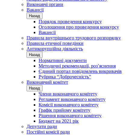
Виконавчі органи
Вакансії
Назад
Порядок проведення конкурсу
Оголошення про проведення конкурсу
Вакансії
Правила внутрішнього трудового розпорядку
Правила етичної поведінки
Антикорупційна діяльність
Назад
Нормативні документи
Методичні рекомендації, роз’яснення
Єдиний портал повідомлень викривачів
Рубрика “Доброчесність”
Виконавчий комітет
Назад
Члени виконавчого комітету
Регламент виконавчого комітету
Комісії виконавчого комітету
Графік прийому комітету
Рішення виконавчого комітету
Бюджет на 2021 рік
Депутати ради
Постійні комісії ради