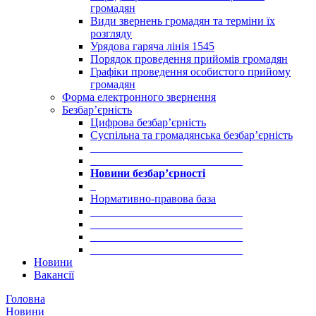
громадян
Види звернень громадян та терміни їх
розгляду
Урядова гаряча лінія 1545
Порядок проведення прийомів громадян
Графіки проведення особистого прийому
громадян
Форма електронного звернення
Безбар’єрність
Цифрова безбар’єрність
Суспільна та громадянська безбар’єрність
___________________________
___________________________
Новини безбар’єрності
_
Нормативно-правова база
___________________________
___________________________
___________________________
___________________________
Новини
Вакансії
Головна
Новини