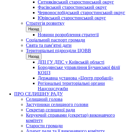
Ситняківський старостинський округ
Фасівський старостинський округ
Червонослобідський старостинський округ
Юрівський старостинський округ
Стратегія розвитку
Назад
Новини розроблення стратегії
Соціальний паспорт громади
Свята та пам’ятні дати
Територіальні підрозділи ЦОВВ
Назад
ДПІ ГУ ДПС у Київській області
Бородянське управління Бучанської філії
КОЦЗ
Державна установа «Центр пробації»
Регіональні територіальні органи
Нацсоцслужби
ПРО СЕЛИЩНУ РАДУ
Селищний голова
Заступники селищного голови
Секретар селищної ради
Керуючий справами (секретар) виконавчого
комітету
Старости громади
Апарат ради та її виконавчого комітету