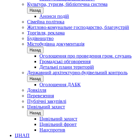
Культура, туризм, бібліотечна система
Назад
Анонси подій
Сімейна політика
Житлово-комунальне господарство, благоустрій
Торгівля, реклама
Будівництво
Містобудівна документація
Назад
Оголошення про проведення гром. слухань
Громадські обговорення
Детальні плани територій
Державний архітектурно-будівельний контроль
Назад
Оголошення ДАБК
Довкілля
Перевезення
Публічні закупівлі
Цивільний захист
Назад
Цивільний захист
Цивільний фронт
Нацспротив
ЦНАП