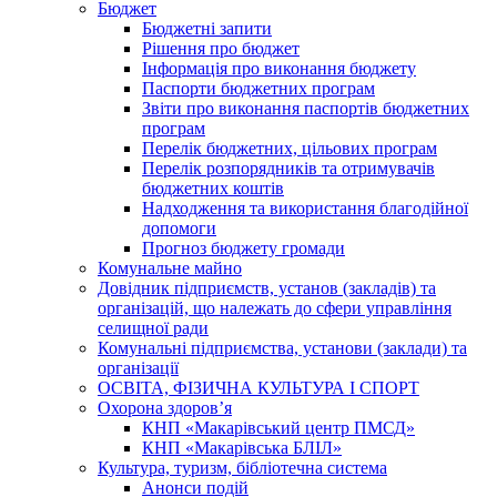
Бюджет
Бюджетні запити
Рішення про бюджет
Інформація про виконання бюджету
Паспорти бюджетних програм
Звіти про виконання паспортів бюджетних
програм
Перелік бюджетних, цільових програм
Перелік розпорядників та отримувачів
бюджетних коштів
Надходження та використання благодійної
допомоги
Прогноз бюджету громади
Комунальне майно
Довідник підприємств, установ (закладів) та
організацій, що належать до сфери управління
селищної ради
Комунальні підприємства, установи (заклади) та
організації
ОСВІТА, ФІЗИЧНА КУЛЬТУРА І СПОРТ
Охорона здоров’я
КНП «Макарівський центр ПМСД»
КНП «Макарівська БЛІЛ»
Культура, туризм, бібліотечна система
Анонси подій