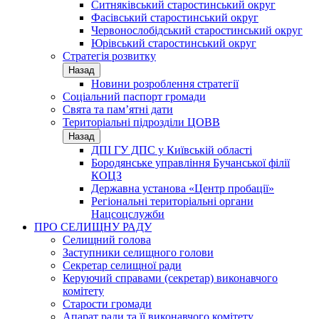
Ситняківський старостинський округ
Фасівський старостинський округ
Червонослобідський старостинський округ
Юрівський старостинський округ
Стратегія розвитку
Назад
Новини розроблення стратегії
Соціальний паспорт громади
Свята та пам’ятні дати
Територіальні підрозділи ЦОВВ
Назад
ДПІ ГУ ДПС у Київській області
Бородянське управління Бучанської філії
КОЦЗ
Державна установа «Центр пробації»
Регіональні територіальні органи
Нацсоцслужби
ПРО СЕЛИЩНУ РАДУ
Селищний голова
Заступники селищного голови
Секретар селищної ради
Керуючий справами (секретар) виконавчого
комітету
Старости громади
Апарат ради та її виконавчого комітету