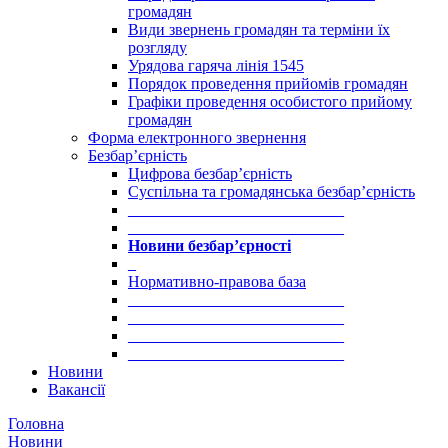
громадян
Види звернень громадян та терміни їх
розгляду
Урядова гаряча лінія 1545
Порядок проведення прийомів громадян
Графіки проведення особистого прийому
громадян
Форма електронного звернення
Безбар’єрність
Цифрова безбар’єрність
Суспільна та громадянська безбар’єрність
___________________________
___________________________
Новини безбар’єрності
_
Нормативно-правова база
___________________________
___________________________
___________________________
___________________________
Новини
Вакансії
Головна
Новини