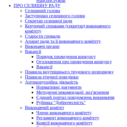
Нацсоцслужби
ПРО СЕЛИЩНУ РАДУ
Селищний голова
Заступники селищного голови
Секретар селищної ради
Керуючий справами (секретар) виконавчого
комітету
Старости громади
Апарат ради та її виконавчого комітету
Виконавчі органи
Вакансії
Порядок проведення конкурсу
Оголошення про проведення конкурсу
Вакансії
Правила внутрішнього трудового розпорядку
Правила етичної поведінки
Антикорупційна діяльність
Нормативні документи
Методичні рекомендації, роз’яснення
Єдиний портал повідомлень викривачів
Рубрика “Доброчесність”
Виконавчий комітет
Члени виконавчого комітету
Регламент виконавчого комітету
Комісії виконавчого комітету