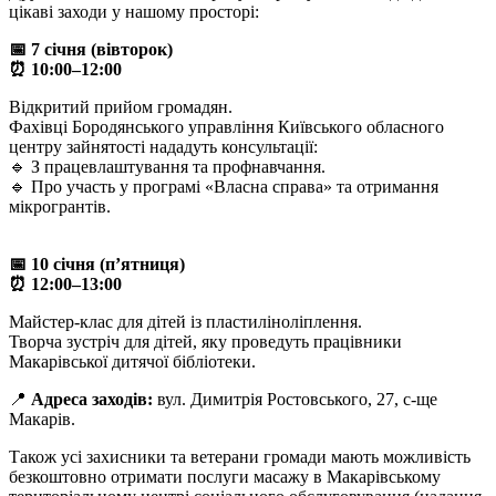
цікаві заходи у нашому просторі:
📅 7 січня (вівторок)
⏰ 10:00–12:00
Відкритий прийом громадян.
Фахівці Бородянського управління Київського обласного
центру зайнятості нададуть консультації:
🔹 З працевлаштування та профнавчання.
🔹 Про участь у програмі «Власна справа» та отримання
мікрогрантів.
📅 10 січня (п’ятниця)
⏰ 12:00–13:00
Майстер-клас для дітей із пластиліноліплення.
Творча зустріч для дітей, яку проведуть працівники
Макарівської дитячої бібліотеки.
📍
Адреса заходів:
вул. Димитрія Ростовського, 27, с-ще
Макарів.
Також усі захисники та ветерани громади мають можливість
безкоштовно отримати послуги масажу в Макарівському