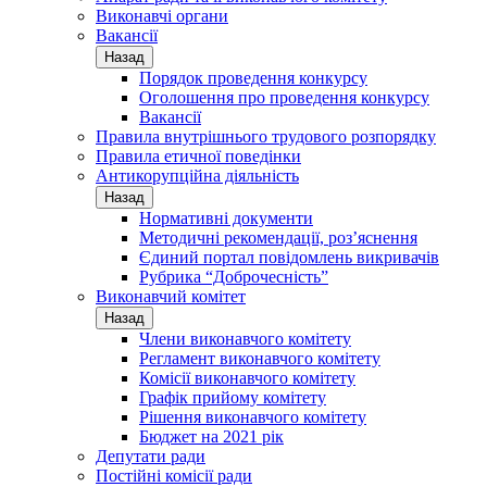
Виконавчі органи
Вакансії
Назад
Порядок проведення конкурсу
Оголошення про проведення конкурсу
Вакансії
Правила внутрішнього трудового розпорядку
Правила етичної поведінки
Антикорупційна діяльність
Назад
Нормативні документи
Методичні рекомендації, роз’яснення
Єдиний портал повідомлень викривачів
Рубрика “Доброчесність”
Виконавчий комітет
Назад
Члени виконавчого комітету
Регламент виконавчого комітету
Комісії виконавчого комітету
Графік прийому комітету
Рішення виконавчого комітету
Бюджет на 2021 рік
Депутати ради
Постійні комісії ради