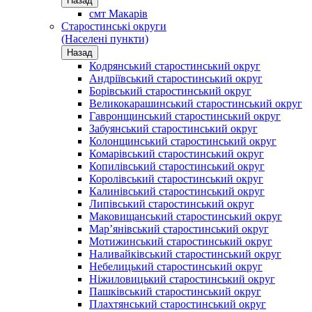
Назад
смт Макарів
Старостинські округи
(Населені пункти)
Назад
Кодрянський старостинський округ
Андріївський старостинський округ
Борівський старостинський округ
Великокарашинський старостинський округ
Гавронщинський старостинський округ
Забуянський старостинський округ
Колонщинський старостинський округ
Комарівський старостинський округ
Копилівський старостинський округ
Королівський старостинський округ
Калинівський старостинський округ
Липівський старостинський округ
Маковищанський старостинський округ
Мар’янівський старостинський округ
Мотижинський старостинський округ
Наливайківський старостинський округ
Небелицький старостинський округ
Ніжиловицький старостинський округ
Пашківський старостинський округ
Плахтянський старостинський округ