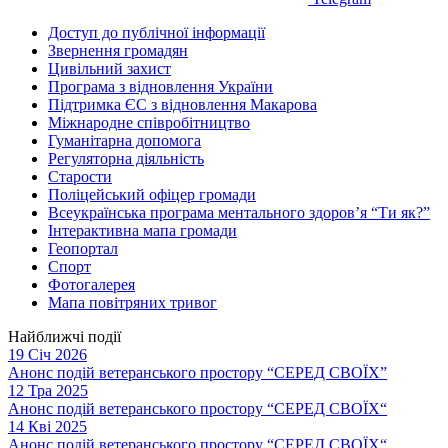
Доступ до публічної інформації
Звернення громадян
Цивільний захист
Програма з відновлення України
Підтримка ЄС з відновлення Макарова
Міжнародне співробітництво
Гуманітарна допомога
Регуляторна діяльність
Старости
Поліцейський офіцер громади
Всеукраїнська програма ментального здоров’я “Ти як?”
Інтерактивна мапа громади
Геопортал
Спорт
Фотогалерея
Мапа повітряних тривог
Найближчі події
19 Січ 2026
Анонс подій ветеранського простору “СЕРЕД СВОЇХ”
12 Тра 2025
Анонс подій ветеранського простору “СЕРЕД СВОЇХ“
14 Кві 2025
Анонс подій ветеранського простору “СЕРЕД СВОЇХ“