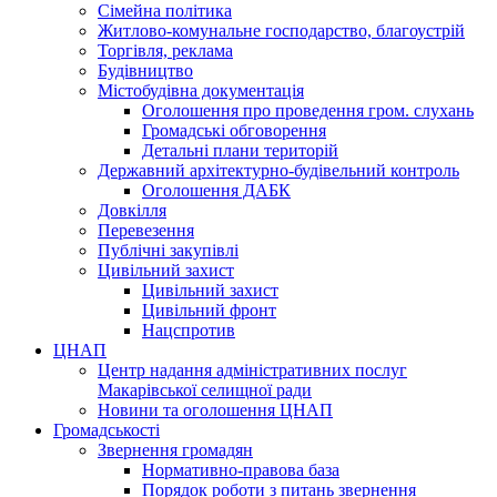
Сімейна політика
Житлово-комунальне господарство, благоустрій
Торгівля, реклама
Будівництво
Містобудівна документація
Оголошення про проведення гром. слухань
Громадські обговорення
Детальні плани територій
Державний архітектурно-будівельний контроль
Оголошення ДАБК
Довкілля
Перевезення
Публічні закупівлі
Цивільний захист
Цивільний захист
Цивільний фронт
Нацспротив
ЦНАП
Центр надання адміністративних послуг
Макарівської селищної ради
Новини та оголошення ЦНАП
Громадськості
Звернення громадян
Нормативно-правова база
Порядок роботи з питань звернення