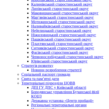
Калинівський старостинський округ
Липівський старостинський округ
Маковищанський старостинський округ
Мар’янівський старостинський округ
Мотижинський старостинський округ
Наливайківський старостинський округ
Небелицький старостинський округ
Ніжиловицький старостинський округ
Пашківський старостинський округ
Плахтянський старостинський округ
Ситняківський старостинський округ
Фасівський старостинський округ
Червонослобідський старостинський округ
Юрівський старостинський округ
Стратегія розвитку
Новини розроблення стратегії
Соціальний паспорт громади
Свята та пам’ятні дати
Територіальні підрозділи ЦОВВ
ДПІ ГУ ДПС у Київській області
Бородянське управління Бучанської філії
КОЦЗ
Державна установа «Центр пробації»
Регіональні територіальні органи