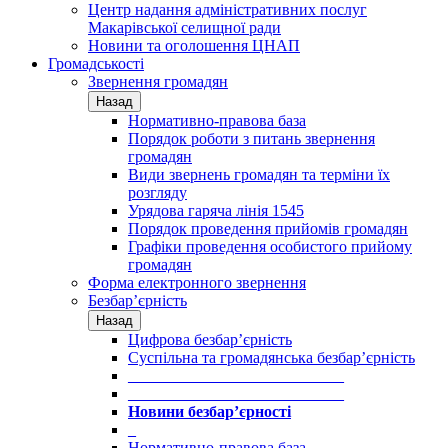
Центр надання адміністративних послуг
Макарівської селищної ради
Новини та оголошення ЦНАП
Громадськості
Звернення громадян
Назад
Нормативно-правова база
Порядок роботи з питань звернення
громадян
Види звернень громадян та терміни їх
розгляду
Урядова гаряча лінія 1545
Порядок проведення прийомів громадян
Графіки проведення особистого прийому
громадян
Форма електронного звернення
Безбар’єрність
Назад
Цифрова безбар’єрність
Суспільна та громадянська безбар’єрність
___________________________
___________________________
Новини безбар’єрності
_
Нормативно-правова база