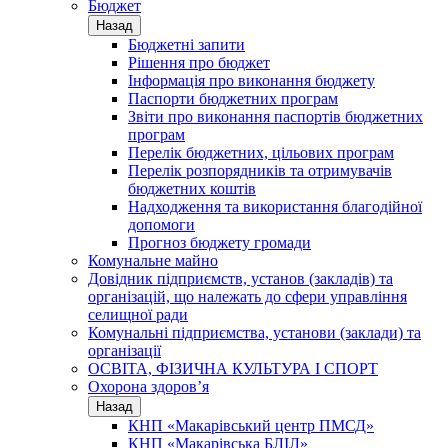
Бюджет
Назад
Бюджетні запити
Рішення про бюджет
Інформація про виконання бюджету
Паспорти бюджетних програм
Звіти про виконання паспортів бюджетних
програм
Перелік бюджетних, цільових програм
Перелік розпорядників та отримувачів
бюджетних коштів
Надходження та використання благодійної
допомоги
Прогноз бюджету громади
Комунальне майно
Довідник підприємств, установ (закладів) та
організацій, що належать до сфери управління
селищної ради
Комунальні підприємства, установи (заклади) та
організації
ОСВІТА, ФІЗИЧНА КУЛЬТУРА І СПОРТ
Охорона здоров’я
Назад
КНП «Макарівський центр ПМСД»
КНП «Макарівська БЛІЛ»