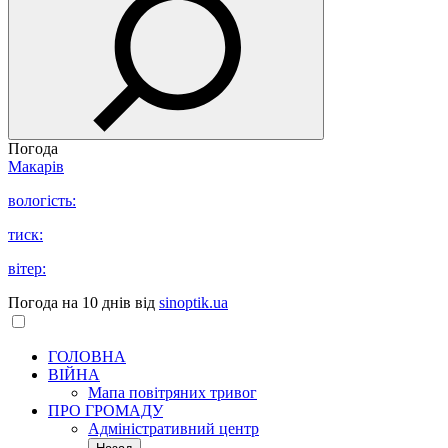
Погода
Макарів
вологість:
тиск:
вітер:
Погода на 10 днів від
sinoptik.ua
ГОЛОВНА
ВІЙНА
Мапа повітряних тривог
ПРО ГРОМАДУ
Aдміністративний центр