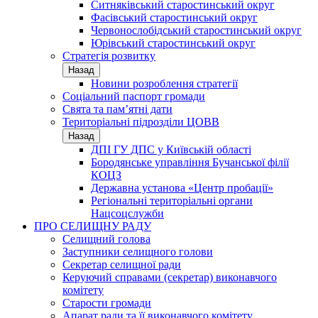
Ситняківський старостинський округ
Фасівський старостинський округ
Червонослобідський старостинський округ
Юрівський старостинський округ
Стратегія розвитку
Назад
Новини розроблення стратегії
Соціальний паспорт громади
Свята та пам’ятні дати
Територіальні підрозділи ЦОВВ
Назад
ДПІ ГУ ДПС у Київській області
Бородянське управління Бучанської філії
КОЦЗ
Державна установа «Центр пробації»
Регіональні територіальні органи
Нацсоцслужби
ПРО СЕЛИЩНУ РАДУ
Селищний голова
Заступники селищного голови
Секретар селищної ради
Керуючий справами (секретар) виконавчого
комітету
Старости громади
Апарат ради та її виконавчого комітету