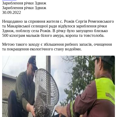
Зариблення річки Здвиж
Зариблення річки Здвиж
30.09.2022
Нещодавно за сприяння жителя с. Рожів Сергія Ремезовського
та Макарівської селищної ради відбулося зариблення річки
Здвиж, поблизу села Рожів. В річку було запущено близько
500 кілограм мальків білого амура, коропа та товстолоба.
Метою такого заходу є збільшення рибних запасів, очищення
та покращення екологічного стану водойми.