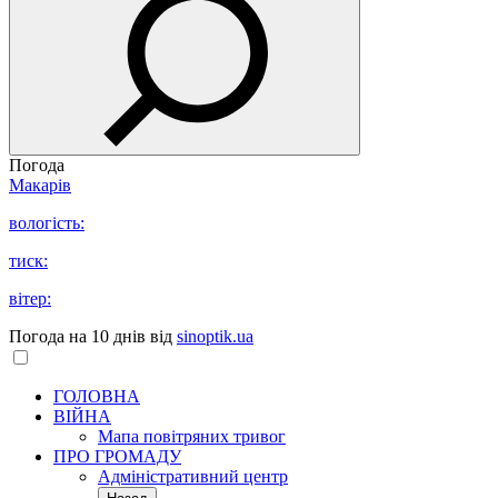
Погода
Макарів
вологість:
тиск:
вітер:
Погода на 10 днів від
sinoptik.ua
ГОЛОВНА
ВІЙНА
Мапа повітряних тривог
ПРО ГРОМАДУ
Aдміністративний центр