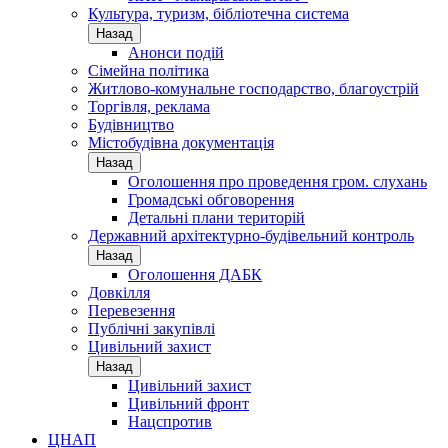
Культура, туризм, бібліотечна система
Назад
Анонси подій
Сімейна політика
Житлово-комунальне господарство, благоустрій
Торгівля, реклама
Будівництво
Містобудівна документація
Назад
Оголошення про проведення гром. слухань
Громадські обговорення
Детальні плани територій
Державний архітектурно-будівельний контроль
Назад
Оголошення ДАБК
Довкілля
Перевезення
Публічні закупівлі
Цивільний захист
Назад
Цивільний захист
Цивільний фронт
Нацспротив
ЦНАП