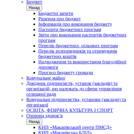
Бюджет
Назад
Бюджетні запити
Рішення про бюджет
Інформація про виконання бюджету
Паспорти бюджетних програм
Звіти про виконання паспортів бюджетних
програм
Перелік бюджетних, цільових програм
Перелік розпорядників та отримувачів
бюджетних коштів
Надходження та використання благодійної
допомоги
Прогноз бюджету громади
Комунальне майно
Довідник підприємств, установ (закладів) та
організацій, що належать до сфери управління
селищної ради
Комунальні підприємства, установи (заклади) та
організації
ОСВІТА, ФІЗИЧНА КУЛЬТУРА І СПОРТ
Охорона здоров’я
Назад
КНП «Макарівський центр ПМСД»
КНП «Макарівська БЛІЛ»