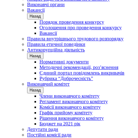
Виконавчі органи
Вакансії
Назад
Порядок проведення конкурсу
Оголошення про проведення конкурсу
Вакансії
Правила внутрішнього трудового розпорядку
Правила етичної поведінки
Антикорупційна діяльність
Назад
Нормативні документи
Методичні рекомендації, роз’яснення
Єдиний портал повідомлень викривачів
Рубрика “Доброчесність”
Виконавчий комітет
Назад
Члени виконавчого комітету
Регламент виконавчого комітету
Комісії виконавчого комітету
Графік прийому комітету
Рішення виконавчого комітету
Бюджет на 2021 рік
Депутати ради
Постійні комісії ради