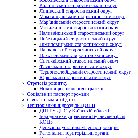
Калинівський старостинський округ
Липівський старостинський округ
Маковищанський старостинський округ
Мар’янівський старостинський округ
Мотижинський старостинський округ
Наливайківський старостинський округ
Небелицький старостинський округ
Ніжиловицький старостинський округ
Пашківський старостинський округ
Плахтянський старостинський округ
Ситняківський старостинський округ
Фасівський старостинський округ
Червонослобідський старостинський округ
Юрівський старостинський округ
Стратегія розвитку
Новини розроблення стратегії
Соціальний паспорт громади
Свята та пам’ятні дати
Територіальні підрозділи ЦОВВ
ДПІ ГУ ДПС у Київській області
Бородянське управління Бучанської філії
КОЦЗ
Державна установа «Центр пробації»
Регіональні територіальні органи