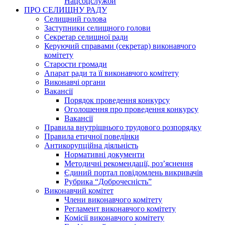
Нацсоцслужби
ПРО СЕЛИЩНУ РАДУ
Селищний голова
Заступники селищного голови
Секретар селищної ради
Керуючий справами (секретар) виконавчого
комітету
Старости громади
Апарат ради та її виконавчого комітету
Виконавчі органи
Вакансії
Порядок проведення конкурсу
Оголошення про проведення конкурсу
Вакансії
Правила внутрішнього трудового розпорядку
Правила етичної поведінки
Антикорупційна діяльність
Нормативні документи
Методичні рекомендації, роз’яснення
Єдиний портал повідомлень викривачів
Рубрика “Доброчесність”
Виконавчий комітет
Члени виконавчого комітету
Регламент виконавчого комітету
Комісії виконавчого комітету