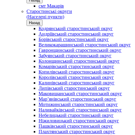
Назад
смт Макарів
Старостинські округи
(Населені пункти)
Назад
Кодрянський старостинський округ
Андріївський старостинський округ
Борівський старостинський округ
Великокарашинський старостинський округ
Гавронщинський старостинський округ
Забуянський старостинський округ
Колонщинський старостинський округ
Комарівський старостинський округ
Копилівський старостинський округ
Королівський старостинський округ
Калинівський старостинський округ
Липівський старостинський округ
Маковищанський старостинський округ
Мар’янівський старостинський округ
Мотижинський старостинський округ
Наливайківський старостинський округ
Небелицький старостинський округ
Ніжиловицький старостинський округ
Пашківський старостинський округ
Плахтянський старостинський округ