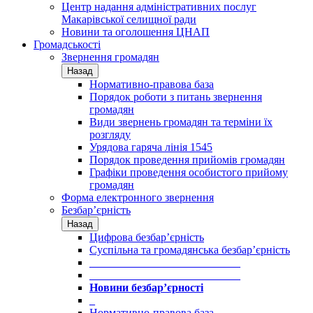
Центр надання адміністративних послуг
Макарівської селищної ради
Новини та оголошення ЦНАП
Громадськості
Звернення громадян
Назад
Нормативно-правова база
Порядок роботи з питань звернення
громадян
Види звернень громадян та терміни їх
розгляду
Урядова гаряча лінія 1545
Порядок проведення прийомів громадян
Графіки проведення особистого прийому
громадян
Форма електронного звернення
Безбар’єрність
Назад
Цифрова безбар’єрність
Суспільна та громадянська безбар’єрність
___________________________
___________________________
Новини безбар’єрності
_
Нормативно-правова база