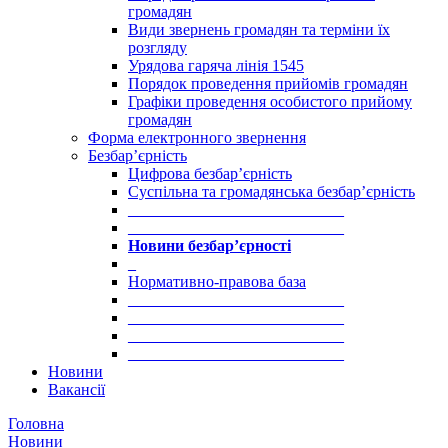
громадян
Види звернень громадян та терміни їх
розгляду
Урядова гаряча лінія 1545
Порядок проведення прийомів громадян
Графіки проведення особистого прийому
громадян
Форма електронного звернення
Безбар’єрність
Цифрова безбар’єрність
Суспільна та громадянська безбар’єрність
___________________________
___________________________
Новини безбар’єрності
_
Нормативно-правова база
___________________________
___________________________
___________________________
___________________________
Новини
Вакансії
Головна
Новини