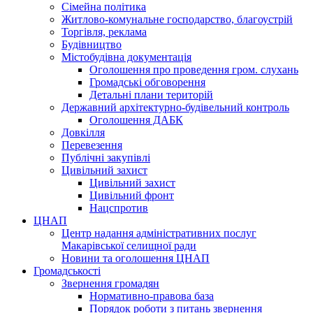
Сімейна політика
Житлово-комунальне господарство, благоустрій
Торгівля, реклама
Будівництво
Містобудівна документація
Оголошення про проведення гром. слухань
Громадські обговорення
Детальні плани територій
Державний архітектурно-будівельний контроль
Оголошення ДАБК
Довкілля
Перевезення
Публічні закупівлі
Цивільний захист
Цивільний захист
Цивільний фронт
Нацспротив
ЦНАП
Центр надання адміністративних послуг
Макарівської селищної ради
Новини та оголошення ЦНАП
Громадськості
Звернення громадян
Нормативно-правова база
Порядок роботи з питань звернення