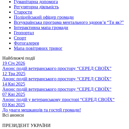
Гуманітарна допомога
Регуляторна діяльність
Старости
Поліцейський офіцер громади
Всеукраїнська програма ментального здоров’я “Ти як?”
Інтерактивна мапа громади
Геопортал
Спорт
Фотогалерея
Мапа повітряних тривог
Найближчі події
19 Січ 2026
Анонс подій ветеранського простору “СЕРЕД СВОЇХ”
12 Тра 2025
Анонс подій ветеранського простору “СЕРЕД СВОЇХ“
14 Кві 2025
Анонс подій ветеранського простору “СЕРЕД СВОЇХ“
07 Кві 2025
Анонс подій у ветеранському просторі “СЕРЕД СВОЇХ“
03 Кві 2025
До уваги мешканців та гостей громади!
Всі анонси
ПРЕЗИДЕНТ УКРАЇНИ