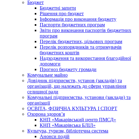
Бюджет
Бюджетні запити
Рішення про бюджет
Інформація про виконання бюджету
Паспорти бюджетних програм
Звіти про виконання паспортів бюджетних
програм
Перелік бюджетних, цільових програм
Перелік розпорядників та отримувачів
бюджетних коштів
Надходження та використання благодійної
допомоги
Прогноз бюджету громади
Комунальне майно
Довідник підприємств, установ (закладів) та
організацій, що належать до сфери управління
селищної ради
Комунальні підприємства, установи (заклади) та
організації
ОСВІТА, ФІЗИЧНА КУЛЬТУРА І СПОРТ
Охорона здоров’я
КНП «Макарівський центр ПМСД»
КНП «Макарівська БЛІЛ»
Культура, туризм, бібліотечна система
Анонси подій