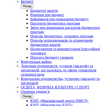
Бюджет
Назад
Бюджетні запити
Рішення про бюджет
Інформація про виконання бюджету
Паспорти бюджетних програм
Звіти про виконання паспортів бюджетних
програм
Перелік бюджетних, цільових програм
Перелік розпорядників та отримувачів
бюджетних коштів
Надходження та використання благодійної
допомоги
Прогноз бюджету громади
Комунальне майно
Довідник підприємств, установ (закладів) та
організацій, що належать до сфери управління
селищної ради
Комунальні підприємства, установи (заклади) та
організації
ОСВІТА, ФІЗИЧНА КУЛЬТУРА І СПОРТ
Охорона здоров’я
Назад
КНП «Макарівський центр ПМСД»
КНП «Макарівська БЛІЛ»