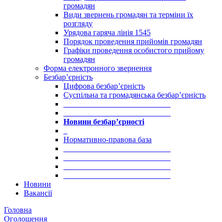
громадян
Види звернень громадян та терміни їх
розгляду
Урядова гаряча лінія 1545
Порядок проведення прийомів громадян
Графіки проведення особистого прийому
громадян
Форма електронного звернення
Безбар’єрність
Цифрова безбар’єрність
Суспільна та громадянська безбар’єрність
___________________________
___________________________
Новини безбар’єрності
_
Нормативно-правова база
___________________________
___________________________
___________________________
___________________________
Новини
Вакансії
Головна
Оголошення