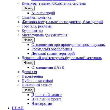
Культура, туризм, бібліотечна система
Назад
Анонси подій
Сімейна політика
Житлово-комунальне господарство, благоустрій
Торгівля, реклама
Будівництво
Містобудівна документація
Назад
Оголошення про проведення гром. слухань
Громадські обговорення
Детальні плани територій
Державний архітектурно-будівельний контроль
Назад
Оголошення ДАБК
Довкілля
Перевезення
Публічні закупівлі
Цивільний захист
Назад
Цивільний захист
Цивільний фронт
Нацспротив
ЦНАП