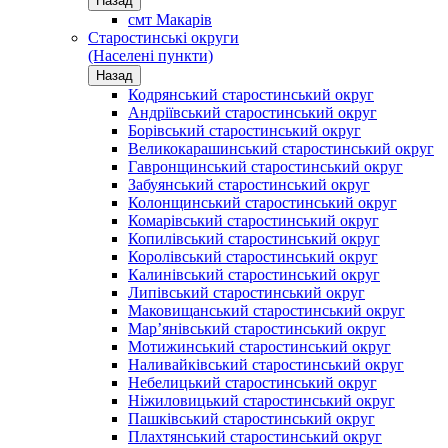
Назад
смт Макарів
Старостинські округи
(Населені пункти)
Назад
Кодрянський старостинський округ
Андріївський старостинський округ
Борівський старостинський округ
Великокарашинський старостинський округ
Гавронщинський старостинський округ
Забуянський старостинський округ
Колонщинський старостинський округ
Комарівський старостинський округ
Копилівський старостинський округ
Королівський старостинський округ
Калинівський старостинський округ
Липівський старостинський округ
Маковищанський старостинський округ
Мар’янівський старостинський округ
Мотижинський старостинський округ
Наливайківський старостинський округ
Небелицький старостинський округ
Ніжиловицький старостинський округ
Пашківський старостинський округ
Плахтянський старостинський округ