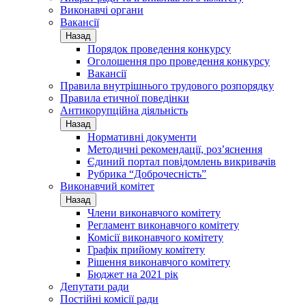
Виконавчі органи
Вакансії
Назад
Порядок проведення конкурсу
Оголошення про проведення конкурсу
Вакансії
Правила внутрішнього трудового розпорядку
Правила етичної поведінки
Антикорупційна діяльність
Назад
Нормативні документи
Методичні рекомендації, роз’яснення
Єдиний портал повідомлень викривачів
Рубрика “Доброчесність”
Виконавчий комітет
Назад
Члени виконавчого комітету
Регламент виконавчого комітету
Комісії виконавчого комітету
Графік прийому комітету
Рішення виконавчого комітету
Бюджет на 2021 рік
Депутати ради
Постійні комісії ради