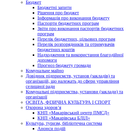
Бюджет
Бюджетні запити
Рішення про бюджет
Інформація про виконання бюджету
Паспорти бюджетних програм
Звіти про виконання паспортів бюджетних
програм
Перелік бюджетних, цільових програм
Перелік розпорядників та отримувачів
бюджетних коштів
Надходження та використання благодійної
допомоги
Прогноз бюджету громади
Комунальне майно
Довідник підприємств, установ (закладів) та
організацій, що належать до сфери управління
селищної ради
Комунальні підприємства, установи (заклади) та
організації
ОСВІТА, ФІЗИЧНА КУЛЬТУРА І СПОРТ
Охорона здоров’я
КНП «Макарівський центр ПМСД»
КНП «Макарівська БЛІЛ»
Культура, туризм, бібліотечна система
Анонси подій