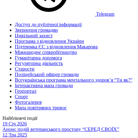
Telegram
Доступ до публічної інформації
Звернення громадян
Цивільний захист
Програма з відновлення України
Підтримка ЄС з відновлення Макарова
Міжнародне співробітництво
Гуманітарна допомога
Регуляторна діяльність
Старости
Поліцейський офіцер громади
Всеукраїнська програма ментального здоров’я “Ти як?”
Інтерактивна мапа громади
Геопортал
Спорт
Фотогалерея
Мапа повітряних тривог
Найближчі події
19 Січ 2026
Анонс подій ветеранського простору “СЕРЕД СВОЇХ”
12 Тра 2025