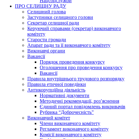
Нацсоцслужби
ПРО СЕЛИЩНУ РАДУ
Селищний голова
Заступники селищного голови
Секретар селищної ради
Керуючий справами (секретар) виконавчого
комітету
Старости громади
Апарат ради та її виконавчого комітету
Виконавчі органи
Вакансії
Порядок проведення конкурсу
Оголошення про проведення конкурсу
Вакансії
Правила внутрішнього трудового розпорядку
Правила етичної поведінки
Антикорупційна діяльність
Нормативні документи
Методичні рекомендації, роз’яснення
Єдиний портал повідомлень викривачів
Рубрика “Доброчесність”
Виконавчий комітет
Члени виконавчого комітету
Регламент виконавчого комітету
Комісії виконавчого комітету