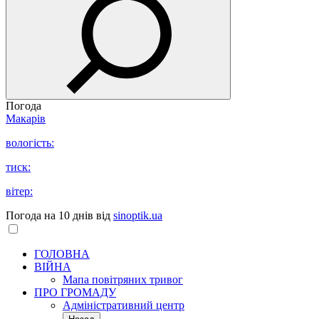
Погода
Макарів
вологість:
тиск:
вітер:
Погода на 10 днів від
sinoptik.ua
ГОЛОВНА
ВІЙНА
Мапа повітряних тривог
ПРО ГРОМАДУ
Aдміністративний центр