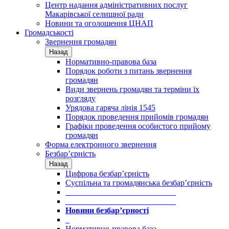
Центр надання адміністративних послуг
Макарівської селищної ради
Новини та оголошення ЦНАП
Громадськості
Звернення громадян
Назад
Нормативно-правова база
Порядок роботи з питань звернення
громадян
Види звернень громадян та терміни їх
розгляду
Урядова гаряча лінія 1545
Порядок проведення прийомів громадян
Графіки проведення особистого прийому
громадян
Форма електронного звернення
Безбар’єрність
Назад
Цифрова безбар’єрність
Суспільна та громадянська безбар’єрність
___________________________
___________________________
Новини безбар’єрності
_
Нормативно-правова база