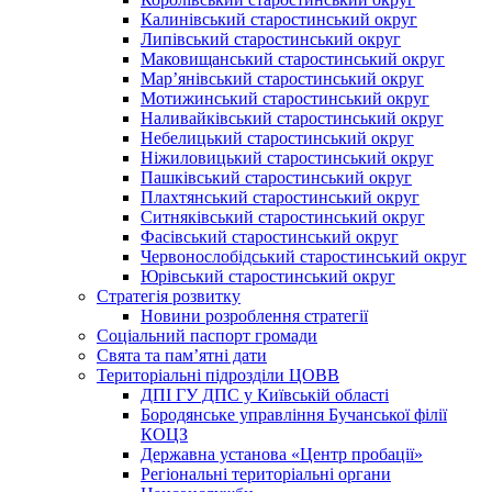
Калинівський старостинський округ
Липівський старостинський округ
Маковищанський старостинський округ
Мар’янівський старостинський округ
Мотижинський старостинський округ
Наливайківський старостинський округ
Небелицький старостинський округ
Ніжиловицький старостинський округ
Пашківський старостинський округ
Плахтянський старостинський округ
Ситняківський старостинський округ
Фасівський старостинський округ
Червонослобідський старостинський округ
Юрівський старостинський округ
Стратегія розвитку
Новини розроблення стратегії
Соціальний паспорт громади
Свята та пам’ятні дати
Територіальні підрозділи ЦОВВ
ДПІ ГУ ДПС у Київській області
Бородянське управління Бучанської філії
КОЦЗ
Державна установа «Центр пробації»
Регіональні територіальні органи