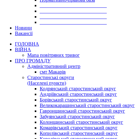
___________________________
___________________________
___________________________
___________________________
Новини
Вакансії
ГОЛОВНА
ВІЙНА
Мапа повітряних тривог
ПРО ГРОМАДУ
Aдміністративний центр
смт Макарів
Старостинські округи
(Населені пункти)
Кодрянський старостинський округ
Андріївський старостинський округ
Борівський старостинський округ
Великокарашинський старостинський округ
Гавронщинський старостинський округ
Забуянський старостинський округ
Колонщинський старостинський округ
Комарівський старостинський округ
Копилівський старостинський округ
Королівський старостинський округ