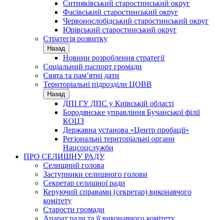
Ситняківський старостинський округ
Фасівський старостинський округ
Червонослобідський старостинський округ
Юрівський старостинський округ
Стратегія розвитку
Назад
Новини розроблення стратегії
Соціальний паспорт громади
Свята та пам’ятні дати
Територіальні підрозділи ЦОВВ
Назад
ДПІ ГУ ДПС у Київській області
Бородянське управління Бучанської філії
КОЦЗ
Державна установа «Центр пробації»
Регіональні територіальні органи
Нацсоцслужби
ПРО СЕЛИЩНУ РАДУ
Селищний голова
Заступники селищного голови
Секретар селищної ради
Керуючий справами (секретар) виконавчого
комітету
Старости громади
Апарат ради та її виконавчого комітету