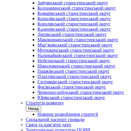
Забуянський старостинський округ
Колонщинський старостинський округ
Комарівський старостинський округ
Копилівський старостинський округ
Королівський старостинський округ
Калинівський старостинський округ
Липівський старостинський округ
Маковищанський старостинський округ
Мар’янівський старостинський округ
Мотижинський старостинський округ
Наливайківський старостинський округ
Небелицький старостинський округ
Ніжиловицький старостинський округ
Пашківський старостинський округ
Плахтянський старостинський округ
Ситняківський старостинський округ
Фасівський старостинський округ
Червонослобідський старостинський округ
Юрівський старостинський округ
Стратегія розвитку
Назад
Новини розроблення стратегії
Соціальний паспорт громади
Свята та пам’ятні дати
Територіальні підрозділи ЦОВВ