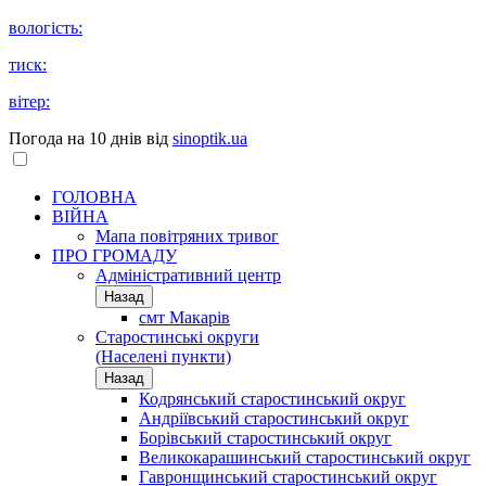
вологість:
тиск:
вітер:
Погода на 10 днів від
sinoptik.ua
ГОЛОВНА
ВІЙНА
Мапа повітряних тривог
ПРО ГРОМАДУ
Aдміністративний центр
Назад
смт Макарів
Старостинські округи
(Населені пункти)
Назад
Кодрянський старостинський округ
Андріївський старостинський округ
Борівський старостинський округ
Великокарашинський старостинський округ
Гавронщинський старостинський округ