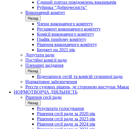
Єдиний портал повідомлень викривачів
Рубрика “Доброчесність”
Виконавчий комітет
Назад
Члени виконавчого комітету
Регламент виконавчого комітету
Комісії виконавчого комітету
Графік прийому комітету
Рішення виконавчого комітету
Бюджет на 2021 рік
Депутати ради
Постійні комісії ради
Пленарні засідання
Назад
Відеозаписи сесій та комісій селищної ради
Нормативне забезпечення
Реєстр судових рішень, де стороною виступає Мака
НОРМОТВОРЧА ДІЯЛЬНІСТЬ
Рішення сесії ради
Назад
Результати голосування
Рішення сесії ради за 2020 рік
Рішення сесії ради за 2023 рік
Рішення сесії ради за 2024 рік