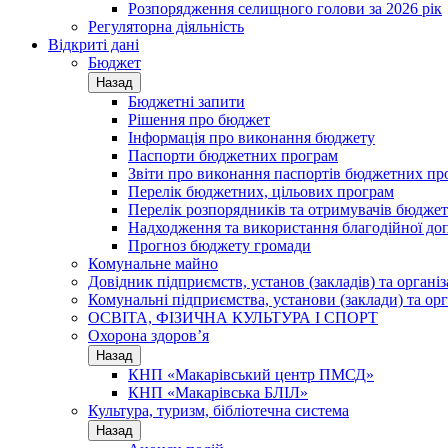
Розпорядження селищного голови за 2026 рік
Регуляторна діяльність
Відкриті дані
Бюджет
Назад
Бюджетні запити
Рішення про бюджет
Інформація про виконання бюджету
Паспорти бюджетних програм
Звіти про виконання паспортів бюджетних пр
Перелік бюджетних, цільових програм
Перелік розпорядників та отримувачів бюдже
Надходження та використання благодійної до
Прогноз бюджету громади
Комунальне майно
Довідник підприємств, установ (закладів) та органі
Комунальні підприємства, установи (заклади) та орг
ОСВІТА, ФІЗИЧНА КУЛЬТУРА І СПОРТ
Охорона здоров’я
Назад
КНП «Макарівський центр ПМСД»
КНП «Макарівська БЛІЛ»
Культура, туризм, бібліотечна система
Назад