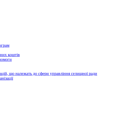
ограм
тних коштів
помоги
зацій, що належать до сфери управління селищної ради
анізації