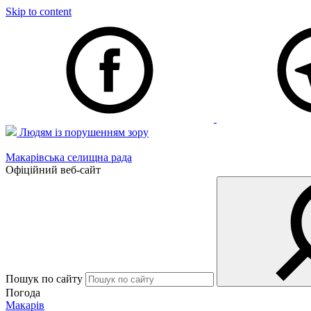
Skip to content
Людям із порушенням зору
Макарівська селищна рада
Офіційний веб-сайт
Пошук по сайту
Погода
Макарів