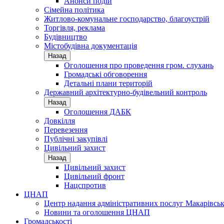
Анонси подій
Сімейна політика
Житлово-комунальне господарство, благоустрій
Торгівля, реклама
Будівництво
Містобудівна документація
Назад
Оголошення про проведення гром. слухань
Громадські обговорення
Детальні плани територій
Державний архітектурно-будівельний контроль
Назад
Оголошення ДАБК
Довкілля
Перевезення
Публічні закупівлі
Цивільний захист
Назад
Цивільний захист
Цивільний фронт
Нацспротив
ЦНАП
Центр надання адміністративних послуг Макарівськ
Новини та оголошення ЦНАП
Громадськості