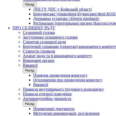
Назад
ДПІ ГУ ДПС у Київській області
Бородянське управління Бучанської філії КОЦ
Державна установа «Центр пробації»
Регіональні територіальні органи Нацсоцслу
ПРО СЕЛИЩНУ РАДУ
Селищний голова
Заступники селищного голови
Секретар селищної ради
Керуючий справами (секретар) виконавчого комітет
Старости громади
Апарат ради та її виконавчого комітету
Виконавчі органи
Вакансії
Назад
Порядок проведення конкурсу
Оголошення про проведення конкурсу
Вакансії
Правила внутрішнього трудового розпорядку
Правила етичної поведінки
Антикорупційна діяльність
Назад
Нормативні документи
Методичні рекомендації, роз’яснення