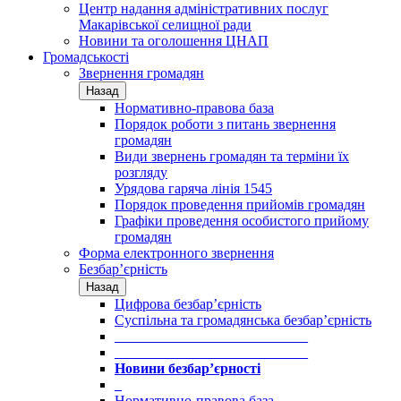
Центр надання адміністративних послуг
Макарівської селищної ради
Новини та оголошення ЦНАП
Громадськості
Звернення громадян
Назад
Нормативно-правова база
Порядок роботи з питань звернення
громадян
Види звернень громадян та терміни їх
розгляду
Урядова гаряча лінія 1545
Порядок проведення прийомів громадян
Графіки проведення особистого прийому
громадян
Форма електронного звернення
Безбар’єрність
Назад
Цифрова безбар’єрність
Суспільна та громадянська безбар’єрність
___________________________
___________________________
Новини безбар’єрності
_
Нормативно-правова база