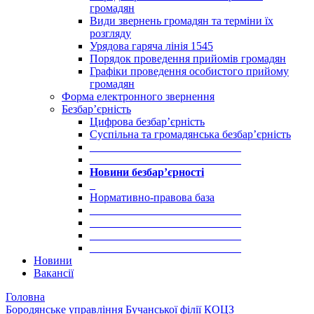
громадян
Види звернень громадян та терміни їх
розгляду
Урядова гаряча лінія 1545
Порядок проведення прийомів громадян
Графіки проведення особистого прийому
громадян
Форма електронного звернення
Безбар’єрність
Цифрова безбар’єрність
Суспільна та громадянська безбар’єрність
___________________________
___________________________
Новини безбар’єрності
_
Нормативно-правова база
___________________________
___________________________
___________________________
___________________________
Новини
Вакансії
Головна
Бородянське управління Бучанської філії КОЦЗ