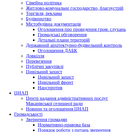
Сімейна політика
Житлово-комунальне господарство, благоустрій
Торгівля, реклама
Будівництво
Містобудівна документація
Оголошення про проведення гром. слухань
Громадські обговорення
Детальні плани територій
Державний архітектурно-будівельний контроль
Оголошення ДАБК
Довкілля
Перевезення
Публічні закупівлі
Цивільний захист
Цивільний захист
Цивільний фронт
Нацспротив
ЦНАП
Центр надання адміністративних послуг
Макарівської селищної ради
Новини та оголошення ЦНАП
Громадськості
Звернення громадян
Нормативно-правова база
Порядок роботи з питань звернення