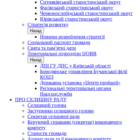
Ситняківський старостинський округ
Фасівський старостинський округ
Червонослобідський старостинський округ
Юрівський старостинський округ
Стратегія розвитку
Назад
Новини розроблення стратегії
Соціальний паспорт громади
Свята та пам’ятні дати
Територіальні підрозділи ЦОВВ
Назад
ДПІ ГУ ДПС у Київській області
Бородянське управління Бучанської філії
КОЦЗ
Державна установа «Центр пробації»
Регіональні територіальні органи
Нацсоцслужби
ПРО СЕЛИЩНУ РАДУ
Селищний голова
Заступники селищного голови
Секретар селищної ради
Керуючий справами (секретар) виконавчого
комітету
Старости громади
Апарат ради та її виконавчого комітету