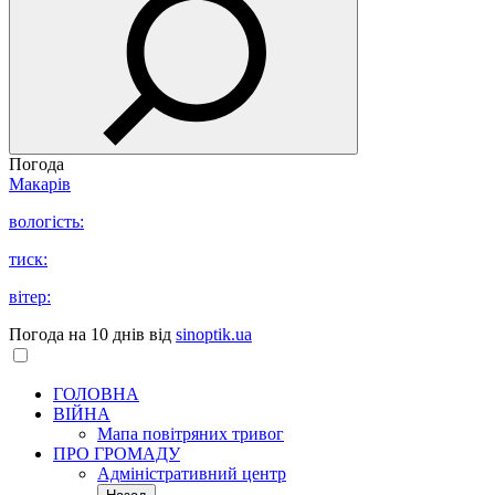
Погода
Макарів
вологість:
тиск:
вітер:
Погода на 10 днів від
sinoptik.ua
ГОЛОВНА
ВІЙНА
Мапа повітряних тривог
ПРО ГРОМАДУ
Aдміністративний центр