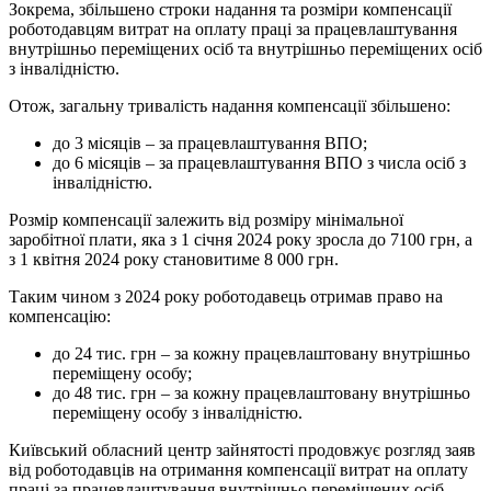
Зокрема, збільшено строки надання та розміри компенсації
роботодавцям витрат на оплату праці за працевлаштування
внутрішньо переміщених осіб та внутрішньо переміщених осіб
з інвалідністю.
Отож, загальну тривалість надання компенсації збільшено:
до 3 місяців – за працевлаштування ВПО;
до 6 місяців – за працевлаштування ВПО з числа осіб з
інвалідністю.
Розмір компенсації залежить від розміру мінімальної
заробітної плати, яка з 1 січня 2024 року зросла до 7100 грн, а
з 1 квітня 2024 року становитиме 8 000 грн.
Таким чином з 2024 року роботодавець отримав право на
компенсацію:
до 24 тис. грн – за кожну працевлаштовану внутрішньо
переміщену особу;
до 48 тис. грн – за кожну працевлаштовану внутрішньо
переміщену особу з інвалідністю.
Київський обласний центр зайнятості продовжує розгляд заяв
від роботодавців на отримання компенсації витрат на оплату
праці за працевлаштування внутрішньо переміщених осіб