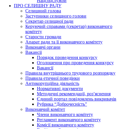
Нацсоцслужби
ПРО СЕЛИЩНУ РАДУ
Селищний голова
Заступники селищного голови
Секретар селищної ради
Керуючий справами (секретар) виконавчого
комітету
Старости громади
Апарат ради та її виконавчого комітету
Виконавчі органи
Вакансії
Порядок проведення конкурсу
Оголошення про проведення конкурсу
Вакансії
Правила внутрішнього трудового розпорядку
Правила етичної поведінки
Антикорупційна діяльність
Нормативні документи
Методичні рекомендації, роз’яснення
Єдиний портал повідомлень викривачів
Рубрика “Доброчесність”
Виконавчий комітет
Члени виконавчого комітету
Регламент виконавчого комітету
Комісії виконавчого комітету