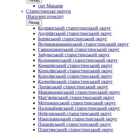
Назад
смт Макарів
Старостинські округи
(Населені пункти)
Назад
Кодрянський старостинський округ
Андріївський старостинський округ
Борівський старостинський округ
Великокарашинський старостинський округ
Гавронщинський старостинський округ
Забуянський старостинський округ
Колонщинський старостинський округ
Комарівський старостинський округ
Копилівський старостинський округ
Королівський старостинський округ
Калинівський старостинський округ
Липівський старостинський округ
Маковищанський старостинський округ
Мар’янівський старостинський округ
Мотижинський старостинський округ
Наливайківський старостинський округ
Небелицький старостинський округ
Ніжиловицький старостинський округ
Пашківський старостинський округ
Плахтянський старостинський округ