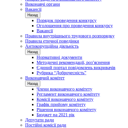
Виконавчі органи
Вакансії
Назад
Порядок проведення конкурсу
Оголошення про проведення конкурсу
Вакансії
Правила внутрішнього трудового розпорядку
Правила етичної поведінки
Антикорупційна діяльність
Назад
Нормативні документи
Методичні рекомендації, роз’яснення
Єдиний портал повідомлень викривачів
Рубрика “Доброчесність”
Виконавчий комітет
Назад
Члени виконавчого комітету
Регламент виконавчого комітету
Комісії виконавчого комітету
Графік прийому комітету
Рішення виконавчого комітету
Бюджет на 2021 рік
Депутати ради
Постійні комісії ради