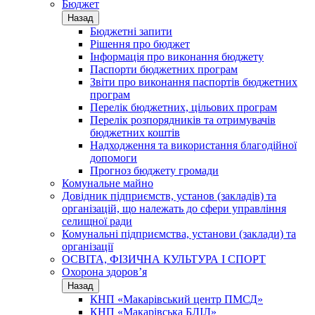
Бюджет
Назад
Бюджетні запити
Рішення про бюджет
Інформація про виконання бюджету
Паспорти бюджетних програм
Звіти про виконання паспортів бюджетних
програм
Перелік бюджетних, цільових програм
Перелік розпорядників та отримувачів
бюджетних коштів
Надходження та використання благодійної
допомоги
Прогноз бюджету громади
Комунальне майно
Довідник підприємств, установ (закладів) та
організацій, що належать до сфери управління
селищної ради
Комунальні підприємства, установи (заклади) та
організації
ОСВІТА, ФІЗИЧНА КУЛЬТУРА І СПОРТ
Охорона здоров’я
Назад
КНП «Макарівський центр ПМСД»
КНП «Макарівська БЛІЛ»