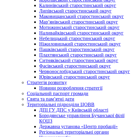
Калинівський старостинський округ
Липівський старостинський округ
Маковищанський старостинський округ
Мар’янівський старостинський округ
Мотижинський старостинський округ
Наливайківський старостинський округ
Небелицький старостинський округ
Ніжиловицький старостинський округ
Пашківський старостинський округ
Плахтянський старостинський округ
Ситняківський старостинський округ
Фасівський старостинський округ
Червонослобідський старостинський округ
Юрівський старостинський округ
Стратегія розвитку
Новини розроблення стратегії
Соціальний паспорт громади
Свята та пам’ятні дати
Територіальні підрозділи ЦОВВ
ДПІ ГУ ДПС у Київській області
Бородянське управління Бучанської філії
КОЦЗ
Державна установа «Центр пробації»
Регіональні територіальні органи