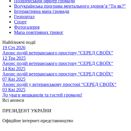
Поліцейський офіцер громади
Всеукраїнська програма ментального здоров’я “Ти як?”
Інтерактивна мапа громади
Геопортал
Спорт
Фотогалерея
Мапа повітряних тривог
Найближчі події
19 Січ 2026
Анонс подій ветеранського простору “СЕРЕД СВОЇХ”
12 Тра 2025
Анонс подій ветеранського простору “СЕРЕД СВОЇХ“
14 Кві 2025
Анонс подій ветеранського простору “СЕРЕД СВОЇХ“
07 Кві 2025
Анонс подій у ветеранському просторі “СЕРЕД СВОЇХ“
03 Кві 2025
До уваги мешканців та гостей громади!
Всі анонси
ПРЕЗИДЕНТ УКРАЇНИ
Офіційне інтернет-представництво