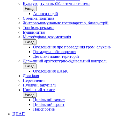
Культура, туризм, бібліотечна система
Назад
Анонси подій
Сімейна політика
Житлово-комунальне господарство, благоустрій
Торгівля, реклама
Будівництво
Містобудівна документація
Назад
Оголошення про проведення гром. слухань
Громадські обговорення
Детальні плани територій
Державний архітектурно-будівельний контроль
Назад
Оголошення ДАБК
Довкілля
Перевезення
Публічні закупівлі
Цивільний захист
Назад
Цивільний захист
Цивільний фронт
Нацспротив
ЦНАП