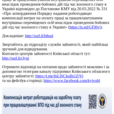
внаслідок проведення бойових дій під час воєнного стану в
Україні відповідно до Постанови КМУ від 20.03.2022 № 331
«Про затвердження Порядку надання роботодавцю
компенсації витрат на оплату праці за працевлаштування
внутрішньо переміщених осіб внаслідок проведення бойових
дій під час воєнного стану в Україні» (
https://is.gd/GFI0vj
).
Докладніше:
http://surl.li/bthud
Звертайтесь до підрозділу служби зайнятості, який найбільш
зручний для відвідування.
Контакти центрів зайнятості Київської області тут:
http://surl.li/clyqi
Отримати відповіді на питання щодо зайнятості можливо і за
допомогою телеграм каналу підтримки Київського обласного
центру зайнятості:
https://t.me/fnLlSCkuIls1ZjVi
та на фейсбук-сторінці:
https://www.facebook.com/kyivobl