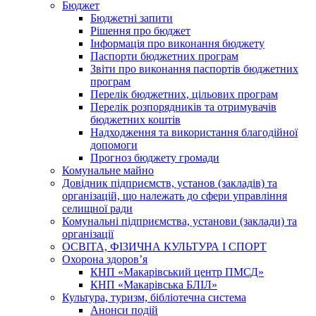
Бюджет
Бюджетні запити
Рішення про бюджет
Інформація про виконання бюджету
Паспорти бюджетних програм
Звіти про виконання паспортів бюджетних
програм
Перелік бюджетних, цільових програм
Перелік розпорядників та отримувачів
бюджетних коштів
Надходження та використання благодійної
допомоги
Прогноз бюджету громади
Комунальне майно
Довідник підприємств, установ (закладів) та
організацій, що належать до сфери управління
селищної ради
Комунальні підприємства, установи (заклади) та
організації
ОСВІТА, ФІЗИЧНА КУЛЬТУРА І СПОРТ
Охорона здоров’я
КНП «Макарівський центр ПМСД»
КНП «Макарівська БЛІЛ»
Культура, туризм, бібліотечна система
Анонси подій