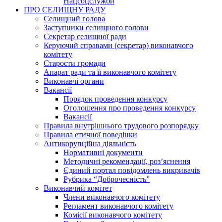
Нацсоцслужби
ПРО СЕЛИЩНУ РАДУ
Селищний голова
Заступники селищного голови
Секретар селищної ради
Керуючий справами (секретар) виконавчого
комітету
Старости громади
Апарат ради та її виконавчого комітету
Виконавчі органи
Вакансії
Порядок проведення конкурсу
Оголошення про проведення конкурсу
Вакансії
Правила внутрішнього трудового розпорядку
Правила етичної поведінки
Антикорупційна діяльність
Нормативні документи
Методичні рекомендації, роз’яснення
Єдиний портал повідомлень викривачів
Рубрика “Доброчесність”
Виконавчий комітет
Члени виконавчого комітету
Регламент виконавчого комітету
Комісії виконавчого комітету