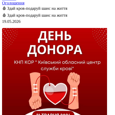
Оголошення
🩸 Здай кров-подаруй шанс на життя
🩸 Здай кров-подаруй шанс на життя
19.05.2026