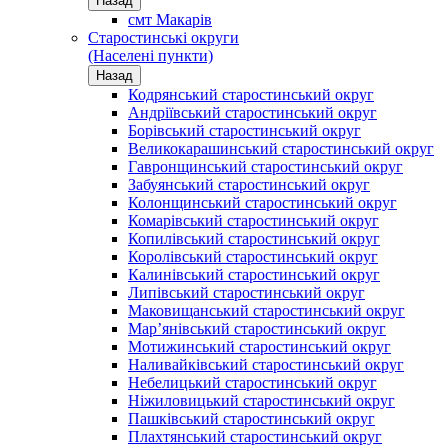
Назад
смт Макарів
Старостинські округи
(Населені пункти)
Назад
Кодрянський старостинський округ
Андріївський старостинський округ
Борівський старостинський округ
Великокарашинський старостинський округ
Гавронщинський старостинський округ
Забуянський старостинський округ
Колонщинський старостинський округ
Комарівський старостинський округ
Копилівський старостинський округ
Королівський старостинський округ
Калинівський старостинський округ
Липівський старостинський округ
Маковищанський старостинський округ
Мар’янівський старостинський округ
Мотижинський старостинський округ
Наливайківський старостинський округ
Небелицький старостинський округ
Ніжиловицький старостинський округ
Пашківський старостинський округ
Плахтянський старостинський округ