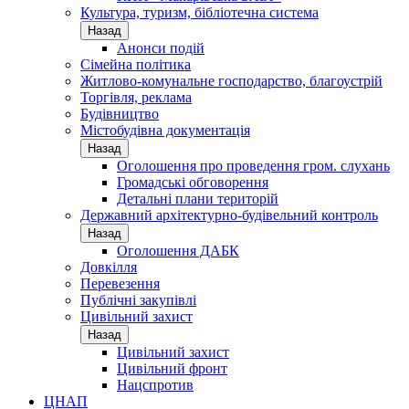
Культура, туризм, бібліотечна система
Назад
Анонси подій
Сімейна політика
Житлово-комунальне господарство, благоустрій
Торгівля, реклама
Будівництво
Містобудівна документація
Назад
Оголошення про проведення гром. слухань
Громадські обговорення
Детальні плани територій
Державний архітектурно-будівельний контроль
Назад
Оголошення ДАБК
Довкілля
Перевезення
Публічні закупівлі
Цивільний захист
Назад
Цивільний захист
Цивільний фронт
Нацспротив
ЦНАП