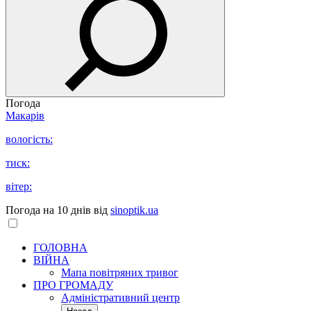
Погода
Макарів
вологість:
тиск:
вітер:
Погода на 10 днів від
sinoptik.ua
ГОЛОВНА
ВІЙНА
Мапа повітряних тривог
ПРО ГРОМАДУ
Aдміністративний центр