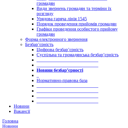
громадян
Види звернень громадян та терміни їх
розгляду
Урядова гаряча лінія 1545
Порядок проведення прийомів громадян
Графіки проведення особистого прийому
громадян
Форма електронного звернення
Безбар’єрність
Цифрова безбар’єрність
Суспільна та громадянська безбар’єрність
___________________________
___________________________
Новини безбар’єрності
_
Нормативно-правова база
___________________________
___________________________
___________________________
___________________________
Новини
Вакансії
Головна
Новини