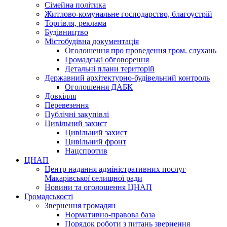
Сімейна політика
Житлово-комунальне господарство, благоустрій
Торгівля, реклама
Будівництво
Містобудівна документація
Оголошення про проведення гром. слухань
Громадські обговорення
Детальні плани територій
Державний архітектурно-будівельний контроль
Оголошення ДАБК
Довкілля
Перевезення
Публічні закупівлі
Цивільний захист
Цивільний захист
Цивільний фронт
Нацспротив
ЦНАП
Центр надання адміністративних послуг
Макарівської селищної ради
Новини та оголошення ЦНАП
Громадськості
Звернення громадян
Нормативно-правова база
Порядок роботи з питань звернення