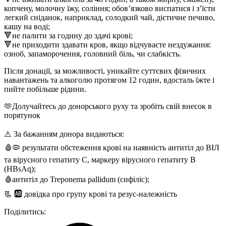
копчену, молочну їжу, соління; обов’язково виспатися і з’їсти
легкий сніданок, наприклад, солодкий чай, дієтичне печиво,
кашу на воді;
🔻не палити за годину до здачі крові;
🔻не приходити здавати кров, якщо відчуваєте нездужання:
озноб, запаморочення, головний біль, чи слабкість.
Після донації, за можливості, уникайте суттєвих фізичних
навантажень та алкоголю протягом 12 годин, вдосталь їжте і
пийте побільше рідини.
🫶Долучайтесь до донорського руху та зробіть свій внесок в
порятунок
⚠️ За бажанням донора видаються:
🩸🦠 результати обстеження крові на наявність антитіл до ВІЛ
та вірусного гепатиту С, маркеру вірусного гепатиту В
(HBsAq);
🩸антитіл до Treponema pallidum (сифіліс);
📃 🆎 довідка про групу крові та резус-належність
Поділитись: