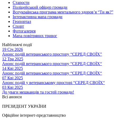
Старости
Поліцейський офіцер громади
Всеукраїнська програма ментального здоров’я “Ти як?”
Інтерактивна мапа громади
Геопортал
Спорт
Фотогалерея
Мапа повітряних тривог
Найближчі події
19 Січ 2026
Анонс подій ветеранського простору “СЕРЕД СВОЇХ”
12 Тра 2025
Анонс подій ветеранського простору “СЕРЕД СВОЇХ“
14 Кві 2025
Анонс подій ветеранського простору “СЕРЕД СВОЇХ“
07 Кві 2025
Анонс подій у ветеранському просторі “СЕРЕД СВОЇХ“
03 Кві 2025
До уваги мешканців та гостей громади!
Всі анонси
ПРЕЗИДЕНТ УКРАЇНИ
Офіційне інтернет-представництво