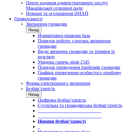
Центр надання адміністративних послуг
Макарівської селищної ради
Новини та оголошення ЦНАП
Громадськості
Звернення громадян
Назад
Нормативно-правова база
Порядок роботи з питань звернення
громадян
Види звернень громадян та терміни їх
розгляду
Урядова гаряча лінія 1545
Порядок проведення прийомів громадян
Графіки проведення особистого прийому
громадян
Форма електронного звернення
Безбар’єрність
Назад
Цифрова безбар’єрність
Суспільна та громадянська безбар’єрність
___________________________
___________________________
Новини безбар’єрності
_
Нормативно-правова база