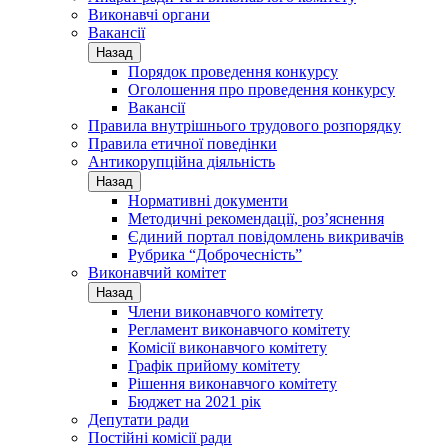
Виконавчі органи
Вакансії
Назад
Порядок проведення конкурсу
Оголошення про проведення конкурсу
Вакансії
Правила внутрішнього трудового розпорядку
Правила етичної поведінки
Антикорупційна діяльність
Назад
Нормативні документи
Методичні рекомендації, роз’яснення
Єдиний портал повідомлень викривачів
Рубрика “Доброчесність”
Виконавчий комітет
Назад
Члени виконавчого комітету
Регламент виконавчого комітету
Комісії виконавчого комітету
Графік прийому комітету
Рішення виконавчого комітету
Бюджет на 2021 рік
Депутати ради
Постійні комісії ради