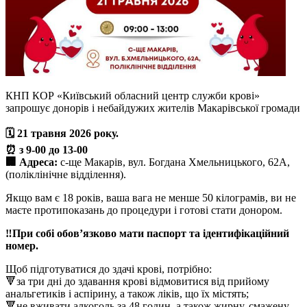
КНП КОР «Київський обласний центр служби крові»
запрошує донорів і небайдужих жителів Макарівської громади
🗓️ 21 травня 2026 року.
⏰ з 9-00 до 13-00
🏢 Адреса:
с-ще Макарів, вул. Богдана Хмельницького, 62А,
(поліклінічне відділення).
Якщо вам є 18 років, ваша вага не менше 50 кілограмів, ви не
маєте протипоказань до процедури і готові стати донором.
‼️При собі обов’язково мати паспорт та ідентифікаційний
номер.
Щоб підготуватися до здачі крові, потрібно:
🔻за три дні до здавання крові відмовитися від прийому
анальгетиків і аспірину, а також ліків, що їх містять;
🔻не вживати алкоголь за 48 годин, а також жирну, смажену,