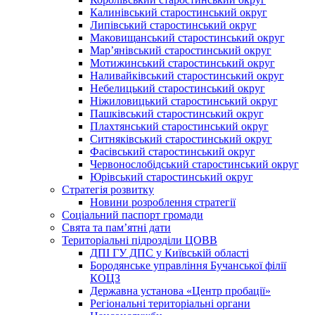
Калинівський старостинський округ
Липівський старостинський округ
Маковищанський старостинський округ
Мар’янівський старостинський округ
Мотижинський старостинський округ
Наливайківський старостинський округ
Небелицький старостинський округ
Ніжиловицький старостинський округ
Пашківський старостинський округ
Плахтянський старостинський округ
Ситняківський старостинський округ
Фасівський старостинський округ
Червонослобідський старостинський округ
Юрівський старостинський округ
Стратегія розвитку
Новини розроблення стратегії
Соціальний паспорт громади
Свята та пам’ятні дати
Територіальні підрозділи ЦОВВ
ДПІ ГУ ДПС у Київській області
Бородянське управління Бучанської філії
КОЦЗ
Державна установа «Центр пробації»
Регіональні територіальні органи