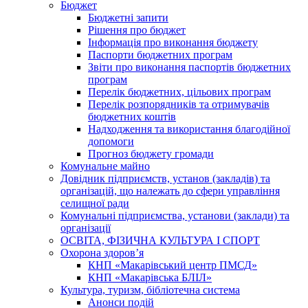
Бюджет
Бюджетні запити
Рішення про бюджет
Інформація про виконання бюджету
Паспорти бюджетних програм
Звіти про виконання паспортів бюджетних
програм
Перелік бюджетних, цільових програм
Перелік розпорядників та отримувачів
бюджетних коштів
Надходження та використання благодійної
допомоги
Прогноз бюджету громади
Комунальне майно
Довідник підприємств, установ (закладів) та
організацій, що належать до сфери управління
селищної ради
Комунальні підприємства, установи (заклади) та
організації
ОСВІТА, ФІЗИЧНА КУЛЬТУРА І СПОРТ
Охорона здоров’я
КНП «Макарівський центр ПМСД»
КНП «Макарівська БЛІЛ»
Культура, туризм, бібліотечна система
Анонси подій