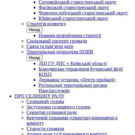
Ситняківський старостинський округ
Фасівський старостинський округ
Червонослобідський старостинський округ
Юрівський старостинський округ
Стратегія розвитку
Назад
Новини розроблення стратегії
Соціальний паспорт громади
Свята та пам’ятні дати
Територіальні підрозділи ЦОВВ
Назад
ДПІ ГУ ДПС у Київській області
Бородянське управління Бучанської філії
КОЦЗ
Державна установа «Центр пробації»
Регіональні територіальні органи
Нацсоцслужби
ПРО СЕЛИЩНУ РАДУ
Селищний голова
Заступники селищного голови
Секретар селищної ради
Керуючий справами (секретар) виконавчого
комітету
Старости громади
Апарат ради та її виконавчого комітету