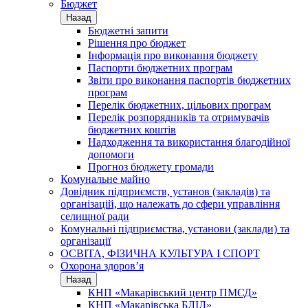
Бюджет
Назад
Бюджетні запити
Рішення про бюджет
Інформація про виконання бюджету
Паспорти бюджетних програм
Звіти про виконання паспортів бюджетних
програм
Перелік бюджетних, цільових програм
Перелік розпорядників та отримувачів
бюджетних коштів
Надходження та використання благодійної
допомоги
Прогноз бюджету громади
Комунальне майно
Довідник підприємств, установ (закладів) та
організацій, що належать до сфери управління
селищної ради
Комунальні підприємства, установи (заклади) та
організації
ОСВІТА, ФІЗИЧНА КУЛЬТУРА І СПОРТ
Охорона здоров’я
Назад
КНП «Макарівський центр ПМСД»
КНП «Макарівська БЛІЛ»