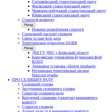
Ситняківський старостинський округ
Фасівський старостинський округ
Червонослобідський старостинський округ
Юрівський старостинський округ
Стратегія розвитку
Назад
Новини розроблення стратегії
Соціальний паспорт громади
Свята та пам’ятні дати
Територіальні підрозділи ЦОВВ
Назад
ДПІ ГУ ДПС у Київській області
Бородянське управління Бучанської філії
КОЦЗ
Державна установа «Центр пробації»
Регіональні територіальні органи
Нацсоцслужби
ПРО СЕЛИЩНУ РАДУ
Селищний голова
Заступники селищного голови
Секретар селищної ради
Керуючий справами (секретар) виконавчого
комітету
Старости громади
Апарат ради та її виконавчого комітету