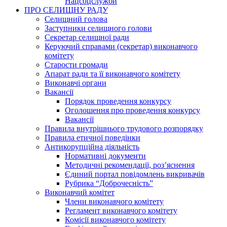
Нацсоцслужби
ПРО СЕЛИЩНУ РАДУ
Селищний голова
Заступники селищного голови
Секретар селищної ради
Керуючий справами (секретар) виконавчого
комітету
Старости громади
Апарат ради та її виконавчого комітету
Виконавчі органи
Вакансії
Порядок проведення конкурсу
Оголошення про проведення конкурсу
Вакансії
Правила внутрішнього трудового розпорядку
Правила етичної поведінки
Антикорупційна діяльність
Нормативні документи
Методичні рекомендації, роз’яснення
Єдиний портал повідомлень викривачів
Рубрика “Доброчесність”
Виконавчий комітет
Члени виконавчого комітету
Регламент виконавчого комітету
Комісії виконавчого комітету