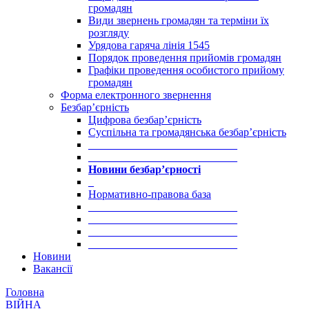
громадян
Види звернень громадян та терміни їх
розгляду
Урядова гаряча лінія 1545
Порядок проведення прийомів громадян
Графіки проведення особистого прийому
громадян
Форма електронного звернення
Безбар’єрність
Цифрова безбар’єрність
Суспільна та громадянська безбар’єрність
___________________________
___________________________
Новини безбар’єрності
_
Нормативно-правова база
___________________________
___________________________
___________________________
___________________________
Новини
Вакансії
Головна
ВІЙНА