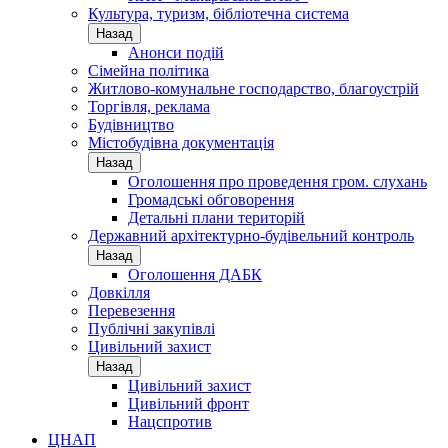
Культура, туризм, бібліотечна система
Назад
Анонси подій
Сімейна політика
Житлово-комунальне господарство, благоустрій
Торгівля, реклама
Будівництво
Містобудівна документація
Назад
Оголошення про проведення гром. слухань
Громадські обговорення
Детальні плани територій
Державний архітектурно-будівельний контроль
Назад
Оголошення ДАБК
Довкілля
Перевезення
Публічні закупівлі
Цивільний захист
Назад
Цивільний захист
Цивільний фронт
Нацспротив
ЦНАП