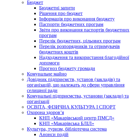
Бюджет
Бюджетні запити
Рішення про бюджет
Інформація про виконання бюджету
Паспорти бюджетних програм
Звіти про виконання паспортів бюджетних
програм
Перелік бюджетних, цільових програм
Перелік розпорядників та отримувачів
бюджетних коштів
Надходження та використання благодійної
допомоги
Прогноз бюджету громади
Комунальне майно
Довідник підприємств, установ (закладів) та
організацій, що належать до сфери управління
селищної ради
Комунальні підприємства, установи (заклади) та
організації
ОСВІТА, ФІЗИЧНА КУЛЬТУРА І СПОРТ
Охорона здоров’я
КНП «Макарівський центр ПМСД»
КНП «Макарівська БЛІЛ»
Культура, туризм, бібліотечна система
Анонси подій