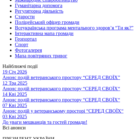
Гуманітарна допомога
Регуляторна діяльність
Старости
Поліцейський офіцер громади
Всеукраїнська програма ментального здоров’я “Ти як?”
Інтерактивна мапа громади
Геопортал
Спорт
Фотогалерея
Мапа повітряних тривог
Найближчі події
19 Січ 2026
Анонс подій ветеранського простору “СЕРЕД СВОЇХ”
12 Тра 2025
Анонс подій ветеранського простору “СЕРЕД СВОЇХ“
14 Кві 2025
Анонс подій ветеранського простору “СЕРЕД СВОЇХ“
07 Кві 2025
Анонс подій у ветеранському просторі “СЕРЕД СВОЇХ“
03 Кві 2025
До уваги мешканців та гостей громади!
Всі анонси
ПРЕЗИДЕНТ УКРАЇНИ