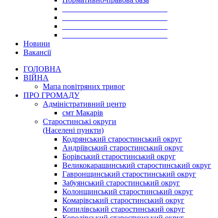
___________________________
___________________________
___________________________
___________________________
Новини
Вакансії
ГОЛОВНА
ВІЙНА
Мапа повітряних тривог
ПРО ГРОМАДУ
Aдміністративний центр
смт Макарів
Старостинські округи
(Населені пункти)
Кодрянський старостинський округ
Андріївський старостинський округ
Борівський старостинський округ
Великокарашинський старостинський округ
Гавронщинський старостинський округ
Забуянський старостинський округ
Колонщинський старостинський округ
Комарівський старостинський округ
Копилівський старостинський округ
Королівський старостинський округ