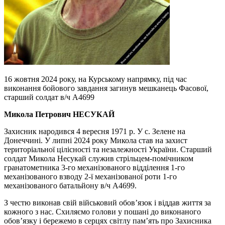
16 жовтня 2024 року, на Курському напрямку, під час
виконання бойового завдання загинув мешканець Фасової,
старший солдат в/ч А4699
Микола Петрович НЕСУКАЙ
Захисник народився 4 вересня 1971 р. У с. Зелене на
Донеччині. У липні 2024 року Микола став на захист
територіальної цілісності та незалежності України. Старший
солдат Микола Несукай служив стрільцем-помічником
гранатометника 3-го механізованого відділення 1-го
механізованого взводу 2-ї механізованої роти 1-го
механізованого батальйону в/ч А4699.
З честю виконав свій військовий обов’язок і віддав життя за
кожного з нас. Схиляємо голови у пошані до виконаного
обов’язку і бережемо в серцях світлу пам’ять про Захисника