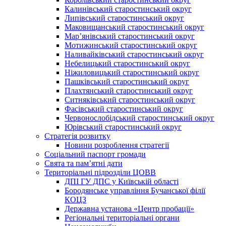
Калинівський старостинський округ
Липівський старостинський округ
Маковищанський старостинський округ
Мар’янівський старостинський округ
Мотижинський старостинський округ
Наливайківський старостинський округ
Небелицький старостинський округ
Ніжиловицький старостинський округ
Пашківський старостинський округ
Плахтянський старостинський округ
Ситняківський старостинський округ
Фасівський старостинський округ
Червонослобідський старостинський округ
Юрівський старостинський округ
Стратегія розвитку
Новини розроблення стратегії
Соціальний паспорт громади
Свята та пам’ятні дати
Територіальні підрозділи ЦОВВ
ДПІ ГУ ДПС у Київській області
Бородянське управління Бучанської філії
КОЦЗ
Державна установа «Центр пробації»
Регіональні територіальні органи