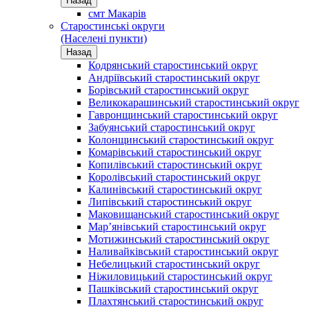
Назад
смт Макарів
Старостинські округи
(Населені пункти)
Назад
Кодрянський старостинський округ
Андріївський старостинський округ
Борівський старостинський округ
Великокарашинський старостинський округ
Гавронщинський старостинський округ
Забуянський старостинський округ
Колонщинський старостинський округ
Комарівський старостинський округ
Копилівський старостинський округ
Королівський старостинський округ
Калинівський старостинський округ
Липівський старостинський округ
Маковищанський старостинський округ
Мар’янівський старостинський округ
Мотижинський старостинський округ
Наливайківський старостинський округ
Небелицький старостинський округ
Ніжиловицький старостинський округ
Пашківський старостинський округ
Плахтянський старостинський округ