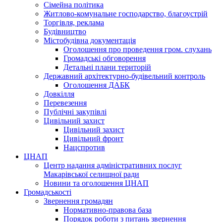
Сімейна політика
Житлово-комунальне господарство, благоустрій
Торгівля, реклама
Будівництво
Містобудівна документація
Оголошення про проведення гром. слухань
Громадські обговорення
Детальні плани територій
Державний архітектурно-будівельний контроль
Оголошення ДАБК
Довкілля
Перевезення
Публічні закупівлі
Цивільний захист
Цивільний захист
Цивільний фронт
Нацспротив
ЦНАП
Центр надання адміністративних послуг
Макарівської селищної ради
Новини та оголошення ЦНАП
Громадськості
Звернення громадян
Нормативно-правова база
Порядок роботи з питань звернення