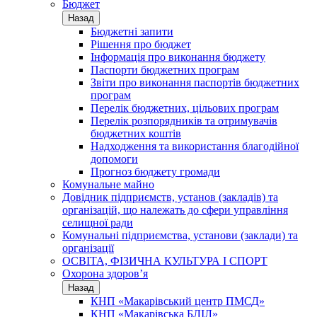
Бюджет
Назад
Бюджетні запити
Рішення про бюджет
Інформація про виконання бюджету
Паспорти бюджетних програм
Звіти про виконання паспортів бюджетних
програм
Перелік бюджетних, цільових програм
Перелік розпорядників та отримувачів
бюджетних коштів
Надходження та використання благодійної
допомоги
Прогноз бюджету громади
Комунальне майно
Довідник підприємств, установ (закладів) та
організацій, що належать до сфери управління
селищної ради
Комунальні підприємства, установи (заклади) та
організації
ОСВІТА, ФІЗИЧНА КУЛЬТУРА І СПОРТ
Охорона здоров’я
Назад
КНП «Макарівський центр ПМСД»
КНП «Макарівська БЛІЛ»