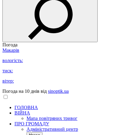
Погода
Макарів
вологість:
тиск:
вітер:
Погода на 10 днів від
sinoptik.ua
ГОЛОВНА
ВІЙНА
Мапа повітряних тривог
ПРО ГРОМАДУ
Aдміністративний центр