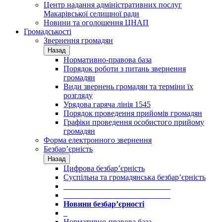
Центр надання адміністративних послуг
Макарівської селищної ради
Новини та оголошення ЦНАП
Громадськості
Звернення громадян
Назад
Нормативно-правова база
Порядок роботи з питань звернення
громадян
Види звернень громадян та терміни їх
розгляду
Урядова гаряча лінія 1545
Порядок проведення прийомів громадян
Графіки проведення особистого прийому
громадян
Форма електронного звернення
Безбар’єрність
Назад
Цифрова безбар’єрність
Суспільна та громадянська безбар’єрність
___________________________
___________________________
Новини безбар’єрності
_
Нормативно-правова база