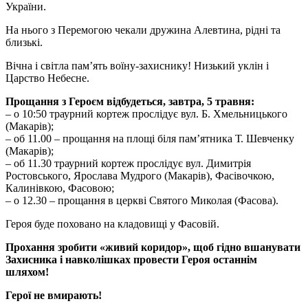
України.
На нього з Перемогою чекали дружина Алевтина, рідні та
близькі.
Вічна і світла пам’ять воїну-захиснику! Низький уклін і
Царство Небесне.
Прощання з Героєм відбудеться, завтра, 5 травня:
– о 10:50 траурний кортеж прослідує вул. Б. Хмельницького
(Макарів);
– об 11.00 – прощання на площі біля пам’ятника Т. Шевченку
(Макарів);
– об 11.30 траурний кортеж прослідує вул. Димитрія
Ростовського, Ярослава Мудрого (Макарів), Фасівочкою,
Калинівкою, Фасовою;
– о 12.30 – прощання в церкві Святого Миколая (Фасова).
Героя буде поховано на кладовищі у Фасовій.
Прохання зробити «живий коридор», щоб гідно вшанувати
Захисника і навколішках провести Героя останнім
шляхом!
Герої не вмирають!