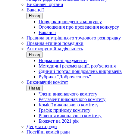
Виконавчі органи
Вакансії
Назад
Порядок проведення конкурсу
Оголошення про проведення конкурсу
Вакансії
Правила внутрішнього трудового розпорядку
Правила етичної поведінки
Антикорупційна діяльність
Назад
Нормативні документи
Методичні рекомендації, роз’яснення
Єдиний портал повідомлень викривачів
Рубрика “Доброчесність”
Виконавчий комітет
Назад
Члени виконавчого комітету
Регламент виконавчого комітету
Комісії виконавчого комітету
Графік прийому комітету
Рішення виконавчого комітету
Бюджет на 2021 рік
Депутати ради
Постійні комісії ради