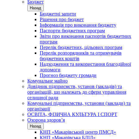
Бюджет
Назад
Бюджетні запити
Рішення про бюджет
Інформація про виконання бюджету
Паспорти бюджетних програм
Звіти про виконання паспортів бюджетних
програм
Перелік бюджетних, цільових програм
Перелік розпорядників та отримувачів
бюджетних коштів
Надходження та використання благодійної
допомоги
Прогноз бюджету громади
Комунальне майно
Довідник підприємств, установ (закладів) та
організацій, що належать до сфери управління
селищної ради
Комунальні підприємства, установи (заклади) та
організації
ОСВІТА, ФІЗИЧНА КУЛЬТУРА І СПОРТ
Охорона здоров’я
Назад
КНП «Макарівський центр ПМСД»
КНП «Макарівська БЛІЛ»