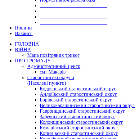
___________________________
___________________________
___________________________
___________________________
Новини
Вакансії
ГОЛОВНА
ВІЙНА
Мапа повітряних тривог
ПРО ГРОМАДУ
Aдміністративний центр
смт Макарів
Старостинські округи
(Населені пункти)
Кодрянський старостинський округ
Андріївський старостинський округ
Борівський старостинський округ
Великокарашинський старостинський округ
Гавронщинський старостинський округ
Забуянський старостинський округ
Колонщинський старостинський округ
Комарівський старостинський округ
Копилівський старостинський округ
Королівський старостинський округ