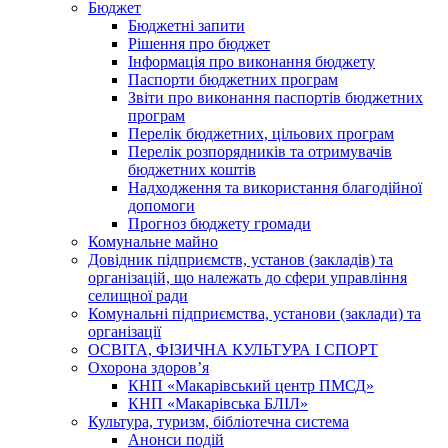
Бюджет
Бюджетні запити
Рішення про бюджет
Інформація про виконання бюджету
Паспорти бюджетних програм
Звіти про виконання паспортів бюджетних
програм
Перелік бюджетних, цільових програм
Перелік розпорядників та отримувачів
бюджетних коштів
Надходження та використання благодійної
допомоги
Прогноз бюджету громади
Комунальне майно
Довідник підприємств, установ (закладів) та
організацій, що належать до сфери управління
селищної ради
Комунальні підприємства, установи (заклади) та
організації
ОСВІТА, ФІЗИЧНА КУЛЬТУРА І СПОРТ
Охорона здоров’я
КНП «Макарівський центр ПМСД»
КНП «Макарівська БЛІЛ»
Культура, туризм, бібліотечна система
Анонси подій