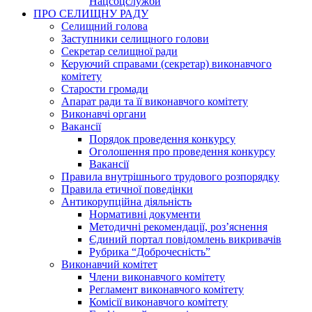
Нацсоцслужби
ПРО СЕЛИЩНУ РАДУ
Селищний голова
Заступники селищного голови
Секретар селищної ради
Керуючий справами (секретар) виконавчого
комітету
Старости громади
Апарат ради та її виконавчого комітету
Виконавчі органи
Вакансії
Порядок проведення конкурсу
Оголошення про проведення конкурсу
Вакансії
Правила внутрішнього трудового розпорядку
Правила етичної поведінки
Антикорупційна діяльність
Нормативні документи
Методичні рекомендації, роз’яснення
Єдиний портал повідомлень викривачів
Рубрика “Доброчесність”
Виконавчий комітет
Члени виконавчого комітету
Регламент виконавчого комітету
Комісії виконавчого комітету