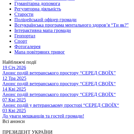
Гуманітарна допомога
Регуляторна діяльність
Старости
Поліцейський офіцер громади
Всеукраїнська програма ментального здоров’я “Ти як?”
Інтерактивна мапа громади
Геопортал
Спорт
Фотогалерея
Мапа повітряних тривог
Найближчі події
19 Січ 2026
Анонс подій ветеранського простору “СЕРЕД СВОЇХ”
12 Тра 2025
Анонс подій ветеранського простору “СЕРЕД СВОЇХ“
14 Кві 2025
Анонс подій ветеранського простору “СЕРЕД СВОЇХ“
07 Кві 2025
Анонс подій у ветеранському просторі “СЕРЕД СВОЇХ“
03 Кві 2025
До уваги мешканців та гостей громади!
Всі анонси
ПРЕЗИДЕНТ УКРАЇНИ