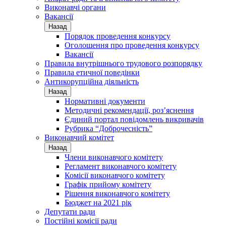
Виконавчі органи
Вакансії
Назад
Порядок проведення конкурсу
Оголошення про проведення конкурсу
Вакансії
Правила внутрішнього трудового розпорядку
Правила етичної поведінки
Антикорупційна діяльність
Назад
Нормативні документи
Методичні рекомендації, роз’яснення
Єдиний портал повідомлень викривачів
Рубрика “Доброчесність”
Виконавчий комітет
Назад
Члени виконавчого комітету
Регламент виконавчого комітету
Комісії виконавчого комітету
Графік прийому комітету
Рішення виконавчого комітету
Бюджет на 2021 рік
Депутати ради
Постійні комісії ради