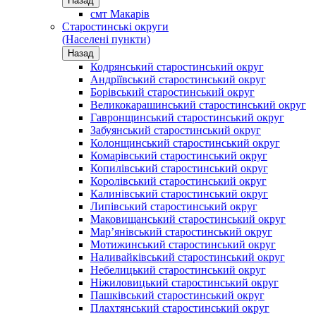
Назад
смт Макарів
Старостинські округи
(Населені пункти)
Назад
Кодрянський старостинський округ
Андріївський старостинський округ
Борівський старостинський округ
Великокарашинський старостинський округ
Гавронщинський старостинський округ
Забуянський старостинський округ
Колонщинський старостинський округ
Комарівський старостинський округ
Копилівський старостинський округ
Королівський старостинський округ
Калинівський старостинський округ
Липівський старостинський округ
Маковищанський старостинський округ
Мар’янівський старостинський округ
Мотижинський старостинський округ
Наливайківський старостинський округ
Небелицький старостинський округ
Ніжиловицький старостинський округ
Пашківський старостинський округ
Плахтянський старостинський округ