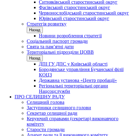
Ситняківський старостинський округ
Фасівський старостинський округ
Червонослобідський старостинський округ
Юрівський старостинський округ
Стратегія розвитку
Назад
Новини розроблення стратегії
Соціальний паспорт громади
Свята та пам’ятні дати
Територіальні підрозділи ЦОВВ
Назад
ДПІ ГУ ДПС у Київській області
Бородянське управління Бучанської філії
КОЦЗ
Державна установа «Центр пробації»
Регіональні територіальні органи
Нацсоцслужби
ПРО СЕЛИЩНУ РАДУ
Селищний голова
Заступники селищного голови
Секретар селищної ради
Керуючий справами (секретар) виконавчого
комітету
Старости громади
Апарат ради та її виконавчого комітету