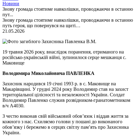
Новини
Знову громада стоятиме навколішки, проводжаючи в останню
пут...
Знову громада стоятиме навколішки, проводжаючи в останню
путь героя, що повернувся на щиті…
21.05.2026
19 травня 2026 року, внаслідок поранення, отриманого на
російсько-українській війні, зупинилося серце мешканця с.
Маковище
Володимира Миколайовича ПАВЛЕНКА
Захисник народився 19 січні 1993 р. в с. Маковище на
Макарівщині. У грудні 2024 року Володимир став на захист
територіальної цілісності та незалежності України. Солдат
Володимир Павленко служив розвідником-гранатометником
в/ч А4030.
З честю виконав свій військовий обов’язок і віддав життя за
кожного з нас. Схиляємо голови у пошані до виконаного
обов’язку і бережемо в серцях світлу пам’ять про Захисника
України.