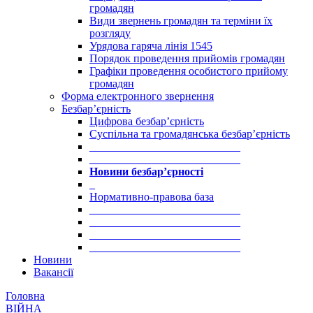
громадян
Види звернень громадян та терміни їх
розгляду
Урядова гаряча лінія 1545
Порядок проведення прийомів громадян
Графіки проведення особистого прийому
громадян
Форма електронного звернення
Безбар’єрність
Цифрова безбар’єрність
Суспільна та громадянська безбар’єрність
___________________________
___________________________
Новини безбар’єрності
_
Нормативно-правова база
___________________________
___________________________
___________________________
___________________________
Новини
Вакансії
Головна
ВІЙНА