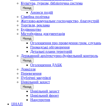
Культура, туризм, бібліотечна система
Назад
Анонси подій
Сімейна політика
Житлово-комунальне господарство, благоустрій
Торгівля, реклама
Будівництво
Містобудівна документація
Назад
Оголошення про проведення гром. слухань
Громадські обговорення
Детальні плани територій
Державний архітектурно-будівельний контроль
Назад
Оголошення ДАБК
Довкілля
Перевезення
Публічні закупівлі
Цивільний захист
Назад
Цивільний захист
Цивільний фронт
Нацспротив
ЦНАП