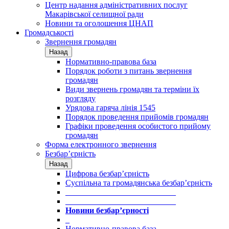
Центр надання адміністративних послуг
Макарівської селищної ради
Новини та оголошення ЦНАП
Громадськості
Звернення громадян
Назад
Нормативно-правова база
Порядок роботи з питань звернення
громадян
Види звернень громадян та терміни їх
розгляду
Урядова гаряча лінія 1545
Порядок проведення прийомів громадян
Графіки проведення особистого прийому
громадян
Форма електронного звернення
Безбар’єрність
Назад
Цифрова безбар’єрність
Суспільна та громадянська безбар’єрність
___________________________
___________________________
Новини безбар’єрності
_
Нормативно-правова база