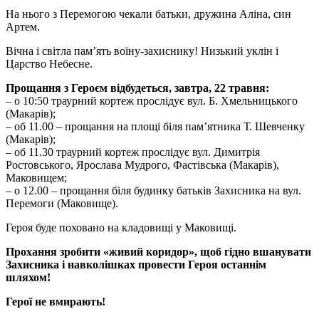
На нього з Перемогою чекали батьки, дружина Аліна, син
Артем.
Вічна і світла пам’ять воїну-захиснику! Низький уклін і
Царство Небесне.
Прощання з Героєм відбудеться, завтра, 22 травня:
– о 10:50 траурний кортеж прослідує вул. Б. Хмельницького
(Макарів);
– об 11.00 – прощання на площі біля пам’ятника Т. Шевченку
(Макарів);
– об 11.30 траурний кортеж прослідує вул. Димитрія
Ростовського, Ярослава Мудрого, Фастівська (Макарів),
Маковищем;
– о 12.00 – прощання біля будинку батьків Захисника на вул.
Перемоги (Маковище).
Героя буде поховано на кладовищі у Маковищі.
Прохання зробити «живий коридор», щоб гідно вшанувати
Захисника і навколішках провести Героя останнім
шляхом!
Герої не вмирають!