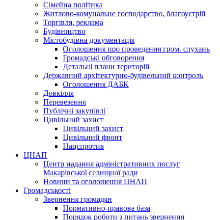
Сімейна політика
Житлово-комунальне господарство, благоустрій
Торгівля, реклама
Будівництво
Містобудівна документація
Оголошення про проведення гром. слухань
Громадські обговорення
Детальні плани територій
Державний архітектурно-будівельний контроль
Оголошення ДАБК
Довкілля
Перевезення
Публічні закупівлі
Цивільний захист
Цивільний захист
Цивільний фронт
Нацспротив
ЦНАП
Центр надання адміністративних послуг
Макарівської селищної ради
Новини та оголошення ЦНАП
Громадськості
Звернення громадян
Нормативно-правова база
Порядок роботи з питань звернення