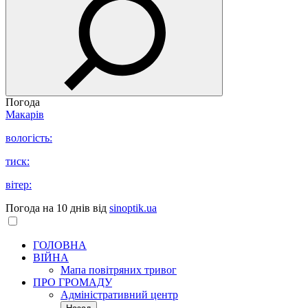
Погода
Макарів
вологість:
тиск:
вітер:
Погода на 10 днів від
sinoptik.ua
ГОЛОВНА
ВІЙНА
Мапа повітряних тривог
ПРО ГРОМАДУ
Aдміністративний центр