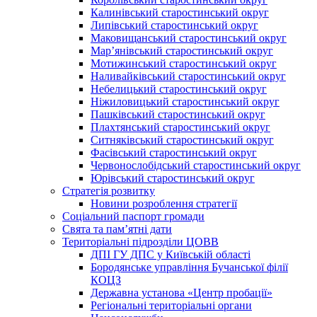
Калинівський старостинський округ
Липівський старостинський округ
Маковищанський старостинський округ
Мар’янівський старостинський округ
Мотижинський старостинський округ
Наливайківський старостинський округ
Небелицький старостинський округ
Ніжиловицький старостинський округ
Пашківський старостинський округ
Плахтянський старостинський округ
Ситняківський старостинський округ
Фасівський старостинський округ
Червонослобідський старостинський округ
Юрівський старостинський округ
Стратегія розвитку
Новини розроблення стратегії
Соціальний паспорт громади
Свята та пам’ятні дати
Територіальні підрозділи ЦОВВ
ДПІ ГУ ДПС у Київській області
Бородянське управління Бучанської філії
КОЦЗ
Державна установа «Центр пробації»
Регіональні територіальні органи