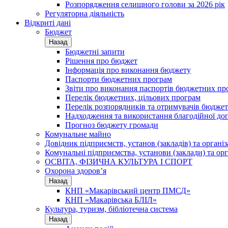
Розпорядження селищного голови за 2026 рік
Регуляторна діяльність
Відкриті дані
Бюджет
Назад
Бюджетні запити
Рішення про бюджет
Інформація про виконання бюджету
Паспорти бюджетних програм
Звіти про виконання паспортів бюджетних пр
Перелік бюджетних, цільових програм
Перелік розпорядників та отримувачів бюдже
Надходження та використання благодійної до
Прогноз бюджету громади
Комунальне майно
Довідник підприємств, установ (закладів) та органі
Комунальні підприємства, установи (заклади) та орг
ОСВІТА, ФІЗИЧНА КУЛЬТУРА І СПОРТ
Охорона здоров’я
Назад
КНП «Макарівський центр ПМСД»
КНП «Макарівська БЛІЛ»
Культура, туризм, бібліотечна система
Назад