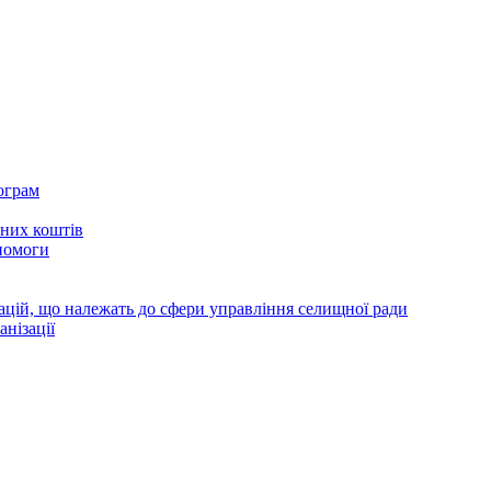
ограм
тних коштів
помоги
зацій, що належать до сфери управління селищної ради
анізації