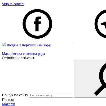
Skip to content
Людям із порушенням зору
Макарівська селищна рада
Офіційний веб-сайт
Пошук по сайту
Погода
Макарів