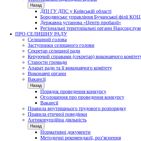
Назад
ДПІ ГУ ДПС у Київській області
Бородянське управління Бучанської філії КОЦ
Державна установа «Центр пробації»
Регіональні територіальні органи Нацсоцслу
ПРО СЕЛИЩНУ РАДУ
Селищний голова
Заступники селищного голови
Секретар селищної ради
Керуючий справами (секретар) виконавчого комітет
Старости громади
Апарат ради та її виконавчого комітету
Виконавчі органи
Вакансії
Назад
Порядок проведення конкурсу
Оголошення про проведення конкурсу
Вакансії
Правила внутрішнього трудового розпорядку
Правила етичної поведінки
Антикорупційна діяльність
Назад
Нормативні документи
Методичні рекомендації, роз’яснення