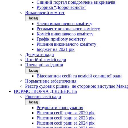
Єдиний портал повідомлень викривачів
Рубрика “Доброчесність”
Виконавчий комітет
Назад
Члени виконавчого комітету
Регламент виконавчого комітету
Комісії виконавчого комітету
Графік прийому комітету
Рішення виконавчого комітету
Бюджет на 2021 рік
Депутати ради
Постійні комісії ради
Пленарні засідання
Назад
Відеозаписи сесій та комісій селищної ради
Нормативне забезпечення
Реєстр судових рішень, де стороною виступає Мака
НОРМОТВОРЧА ДІЯЛЬНІСТЬ
Рішення сесії ради
Назад
Результати голосування
Рішення сесії ради за 2020 рік
Рішення сесії ради за 2023 рік
Рішення сесії ради за 2024 рік