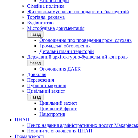
Анонси подій
Сімейна політика
Житлово-комунальне господарство, благоустрій
Торгівля, реклама
Будівництво
Містобудівна документація
Назад
Оголошення про проведення гром. слухань
Громадські обговорення
Детальні плани територій
Державний архітектурно-будівельний контроль
Назад
Оголошення ДАБК
Довкілля
Перевезення
Публічні закупівлі
Цивільний захист
Назад
Цивільний захист
Цивільний фронт
Нацспротив
ЦНАП
Центр надання адміністративних послуг Макарівськ
Новини та оголошення ЦНАП
Громадськості