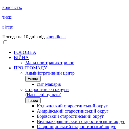
вологість:
тиск:
вітер:
Погода на 10 днів від
sinoptik.ua
ГОЛОВНА
ВІЙНА
Мапа повітряних тривог
ПРО ГРОМАДУ
Aдміністративний центр
Назад
смт Макарів
Старостинські округи
(Населені пункти)
Назад
Кодрянський старостинський округ
Андріївський старостинський округ
Борівський старостинський округ
Великокарашинський старостинський округ
Гавронщинський старостинський округ