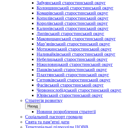
Забуянський старостинський округ
Колонщинський старостинський округ
Комарівський старостинський округ
Копилівський старостинський округ
Королівський старостинський округ
Калинівський старостинський округ
Липівський старостинський округ
Маковищанський старостинський округ
Мар’янівський старостинський округ
Мотижинський старостинський округ
Наливайківський старостинський округ
Небелицький старостинський округ
Ніжиловицький старостинський округ
Пашківський старостинський округ
Плахтянський старостинський округ
Ситняківський старостинський округ
Фасівський старостинський округ
Червонослобідський старостинський округ
Юрівський старостинський округ
Стратегія розвитку
Назад
Новини розроблення стратегії
Соціальний паспорт громади
Свята та пам’ятні дати
Територіальні підрозділи ЦОВВ