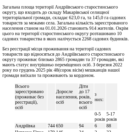
Загальна площа території Андріївського старостинського
округу, що входить до складу Макарівської селищної
територіальної громади, складає 623,0 га, та 145,0 га садових
товариств за межами села. Загальна кількість зареєстрованого
населення станом на 01.01.2026 становить 914 жителів. Окрім
цього на території старостинського округу розташовано 10
садових товариства в яких налічується 2268 садових будинків.
Без реєстрації місця проживання на території садових
товариств що відносяться до Андріївського старостинського
округу проживає близько 2865 громадян та 37 громадян, які
мають статус внутрішньо переміщених осіб. З березня 2022
року по грудень 2025 рік 48(сорок вісім) мешканців нашої
громади виїхали та проживають за кордоном.
Всього
Діти
зареєстровано
Доросле
до 17
з
(проживає без
населення,
років,
них:
реєстрації),
осіб
всього
осіб
осіб
0-5
5-17
років
років
Андріївка
744
650
94
6
88