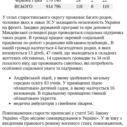
Червона Гірка
170
146
24
2
22
ВСЬОГО
914
796
118
8
110
У селах старостинського округу проживає багато родин,
чоловіки яких в лавах ЗСУ захищають незалежність України
на фронті. Завдяки державній програмі та при допомозі
Макарівської селищної ради проводиться соціальна підтримка
таких родин. В громаді працює окремий соціальний
працівник по роботі з родинами військовослужбовців., В
нашій громаді налічується 4 багатодітних родин, в яких
виховуються 13 дітей, 47 сімей, що знаходяться в складних
життєвих обставинах, 14 одиноких громадян та 34 осіб
похилого віку, що проживають самотньо, які потребують
особливої соціальної уваги та підтримки;
Андріївський ліцей, у якому здобувають загальну
середню освіту 83 учнів. У приміщенні ліцею
облаштовано дитячий садок, в якому налічується 16
вихованців. В підвальному приміщенні гімназії
облаштовано укриття.
медична амбулаторія з сімейним лікарем.
Повноваження старости прописані у статті 541 Закону
України «Про місцеве самоврядування в Україні». У зв’язку з
введенням правового режиму воєнного стану, повноваження,