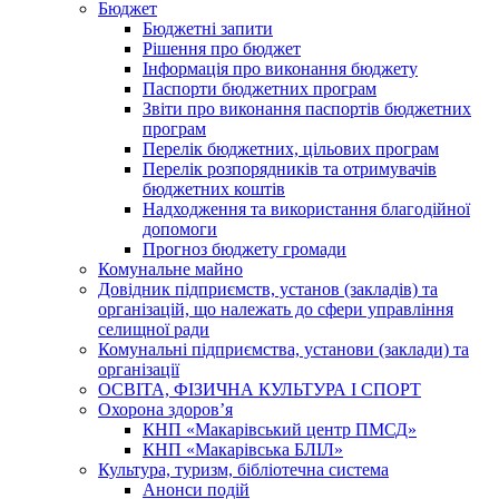
Бюджет
Бюджетні запити
Рішення про бюджет
Інформація про виконання бюджету
Паспорти бюджетних програм
Звіти про виконання паспортів бюджетних
програм
Перелік бюджетних, цільових програм
Перелік розпорядників та отримувачів
бюджетних коштів
Надходження та використання благодійної
допомоги
Прогноз бюджету громади
Комунальне майно
Довідник підприємств, установ (закладів) та
організацій, що належать до сфери управління
селищної ради
Комунальні підприємства, установи (заклади) та
організації
ОСВІТА, ФІЗИЧНА КУЛЬТУРА І СПОРТ
Охорона здоров’я
КНП «Макарівський центр ПМСД»
КНП «Макарівська БЛІЛ»
Культура, туризм, бібліотечна система
Анонси подій