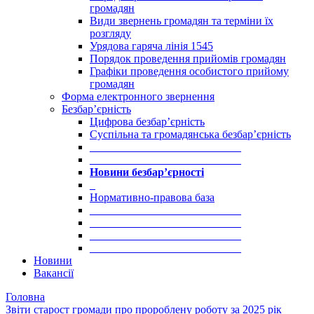
громадян
Види звернень громадян та терміни їх
розгляду
Урядова гаряча лінія 1545
Порядок проведення прийомів громадян
Графіки проведення особистого прийому
громадян
Форма електронного звернення
Безбар’єрність
Цифрова безбар’єрність
Суспільна та громадянська безбар’єрність
___________________________
___________________________
Новини безбар’єрності
_
Нормативно-правова база
___________________________
___________________________
___________________________
___________________________
Новини
Вакансії
Головна
Звіти старост громади про пророблену роботу за 2025 рік