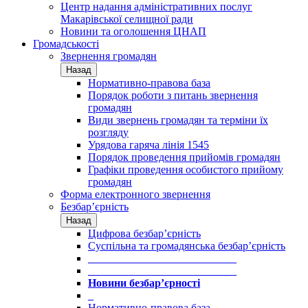
Центр надання адміністративних послуг
Макарівської селищної ради
Новини та оголошення ЦНАП
Громадськості
Звернення громадян
Назад
Нормативно-правова база
Порядок роботи з питань звернення
громадян
Види звернень громадян та терміни їх
розгляду
Урядова гаряча лінія 1545
Порядок проведення прийомів громадян
Графіки проведення особистого прийому
громадян
Форма електронного звернення
Безбар’єрність
Назад
Цифрова безбар’єрність
Суспільна та громадянська безбар’єрність
___________________________
___________________________
Новини безбар’єрності
_
Нормативно-правова база