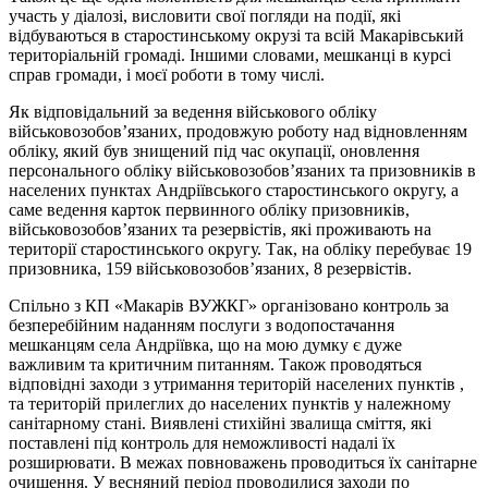
участь у діалозі, висловити свої погляди на події, які
відбуваються в старостинському окрузі та всій Макарівський
територіальній громаді. Іншими словами, мешканці в курсі
справ громади, і моєї роботи в тому числі.
Як відповідальний за ведення військового обліку
військовозобов’язаних, продовжую роботу над відновленням
обліку, який був знищений під час окупації, оновлення
персонального обліку військовозобов’язаних та призовників в
населених пунктах Андріївського старостинського округу, а
саме ведення карток первинного обліку призовників,
військовозобов’язаних та резервістів, які проживають на
території старостинського округу. Так, на обліку перебуває 19
призовника, 159 військовозобов’язаних, 8 резервістів.
Спільно з КП «Макарів ВУЖКГ» організовано контроль за
безперебійним наданням послуги з водопостачання
мешканцям села Андріївка, що на мою думку є дуже
важливим та критичним питанням. Також проводяться
відповідні заходи з утримання територій населених пунктів ,
та територій прилеглих до населених пунктів у належному
санітарному стані. Виявлені стихійні звалища сміття, які
поставлені під контроль для неможливості надалі їх
розширювати. В межах повноважень проводиться їх санітарне
очищення. У весняний період проводилися заходи по