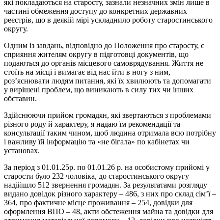
які покладаються на старосту, зазнали незначних змін лише в
частині обмеження доступу до конкретних державних
реєстрів, що в деякій мірі ускладнило роботу старостинського
округу.
Одним із завдань, відповідно до Положення про старосту, є
сприяння жителям округу в підготовці документів, що
подаються до органів місцевого самоврядування. Життя не
стоїть на місці і вимагає від нас йти в ногу з ним,
роз’яснювати людям питання, які їх хвилюють та допомагати
у вирішені проблем, що виникають в силу тих чи інших
обставин.
Здійснюючи прийом громадян, які звертаються з проблемами
різного роду й характеру, я надаю їм рекомендації та
консультації таким чином, щоб людина отримала всю потрібну
і важливу їй інформацію та «не бігала» по кабінетах чи
установах.
За період з 01.01.25р. по 01.01.26 р. на особистому прийомі у
старости було 232 чоловіка, до старостинського округу
надійшло 512 звернення громадян. За результатами розгляду
видано довідок різного характеру – 486, з них про склад сім’ї –
364, про фактичне місце проживання – 254, довідки для
оформлення ВПО – 48, акти обстеження майна та довідки для