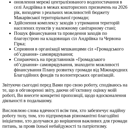
оновлення мережі централізованого водопостачання в
селі Андріївка в межах кошторисних призначень на 2026
рік, виходячи з реальних можливостей бюджету
Макарівської територіальної громади;
Здійснення комплексу заходів з утримання територій
населених пунктів у належному санітарному стані;
Пошук фінансування та проведення заходів по
благоустрою на кладовищах сіл Андріївка та Червона
Гірка;
Сприяння в організації мешканцями сіл «Громадського
об’єднання» самоврядування;
Спираючись на представників «Громадського
об’єднання» самоврядування, знаходити можливості
фінансування Плану розвитку громади від Міжнародних
Благодійних фондів та волонтерських організацій.
Звітуючи сьогодні перед Вами про свою роботу, сподіваюсь на
те, що в обговоренні звіту, даючи об’єктивну оцінку моїй
роботі, Ви внесете конкретні пропозиції, щодо вдосконалення
діяльності в подальшому.
Висловлюю слова вдячності всім тим, хто забезпечує надійну
роботу тилу, тим, хто підтримував різноманітні благодійні
ініціативи, хто долучався до вирішення важливих для громади
питань, за прояв їхньої небайдужості та патріотизму.