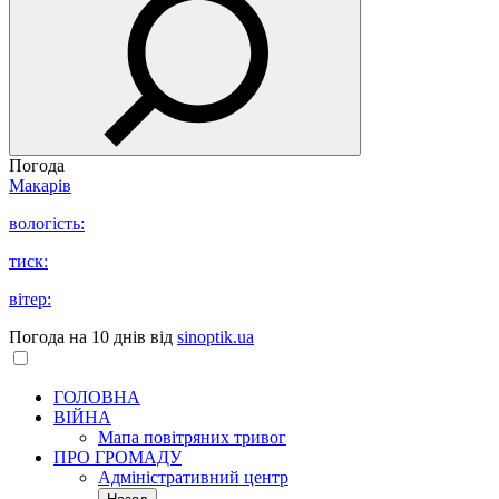
Погода
Макарів
вологість:
тиск:
вітер:
Погода на 10 днів від
sinoptik.ua
ГОЛОВНА
ВІЙНА
Мапа повітряних тривог
ПРО ГРОМАДУ
Aдміністративний центр