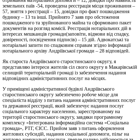
отримання матеріальної допомоги – 12, довідки про наявність
земельних паїв -54, проведена реєстрація місця проживання –
57, зняття з реєстрації – 15, довідки про факт пошкодження
будинку – 13 та інші. Прийнято 7 заяв про обстеження
пошкодженого та зруйнованого майна та сформовано пакет
документів на розгляд комісії. Реєстрація нотаріальних дій в
інтересах мешканців громади(заповіти, відмови від спадку,
довіреності, посвідчення підписів) – 15 дій. Адвокатські та
нотаріальні запити по спадковим справам згідно інформації
нотаріального архіву Андріївської громади – 28 відповідей.
Як староста Андріївського старостинського округу, я
представляю інтереси жителів сіл свого округу в Макарівській
селищній територіальній громаді із забезпечення надання
відповідних адміністративних послуг на місцях.
У приміщені адміністративної будівлі Андріївського
старостинського округу забезпечено робоче місце для
спеціаліста відділу з питань надання адміністративних послуг
та державної реєстрації, який забезпечує надання послуг
соціального характеру населенню, зареєстрованому на
території старостинського округу, завдяки програмному
комплексу «Інтегрована інформаційна система «Соціальна
громада», РТГ, ЄІСС. Прийом заяв з питань оформлення
житлових субсидій, надання соціальної допомоги, пільг на
житлово-комунальні послуги, тверде паливо здійснюється за