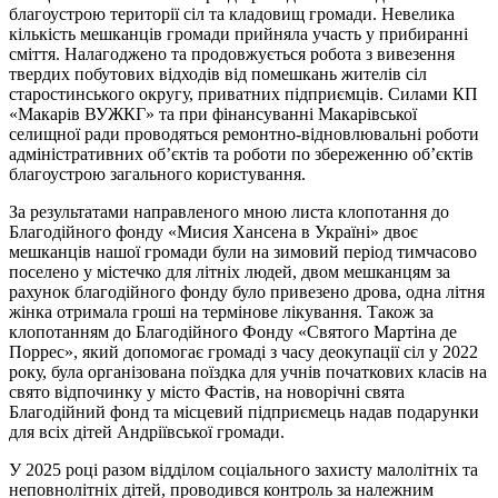
благоустрою території сіл та кладовищ громади. Невелика
кількість мешканців громади прийняла участь у прибиранні
сміття. Налагоджено та продовжується робота з вивезення
твердих побутових відходів від помешкань жителів сіл
старостинського округу, приватних підприємців. Силами КП
«Макарів ВУЖКГ» та при фінансуванні Макарівської
селищної ради проводяться ремонтно-відновлювальні роботи
адміністративних об’єктів та роботи по збереженню об’єктів
благоустрою загального користування.
За результатами направленого мною листа клопотання до
Благодійного фонду «Мисия Хансена в Україні» двоє
мешканців нашої громади були на зимовий період тимчасово
поселено у містечко для літніх людей, двом мешканцям за
рахунок благодійного фонду було привезено дрова, одна літня
жінка отримала гроші на термінове лікування. Також за
клопотанням до Благодійного Фонду «Святого Мартіна де
Поррес», який допомогає громаді з часу деокупації сіл у 2022
року, була організована поїздка для учнів початкових класів на
свято відпочинку у місто Фастів, на новорічні свята
Благодійний фонд та місцевий підприємець надав подарунки
для всіх дітей Андріївської громади.
У 2025 році разом відділом соціального захисту малолітніх та
неповнолітніх дітей, проводився контроль за належним