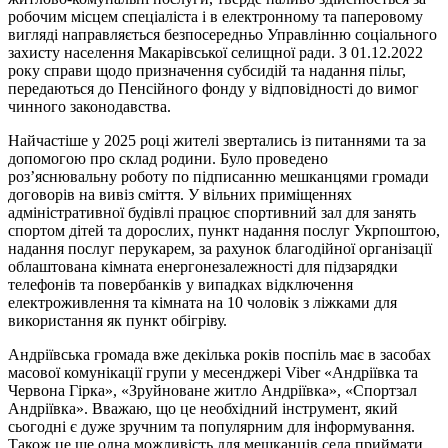
робочим місцем спеціаліста і в електронному та паперовому
вигляді направляється безпосередньо Управлінню соціального
захисту населення Макарівської селищної ради. З 01.12.2022
року справи щодо призначення субсидій та надання пільг,
передаються до Пенсійного фонду у відповідності до вимог
чинного законодавства.
Найчастіше у 2025 році жителі звертались із питаннями та за
допомогою про склад родини. Було проведено
роз’яснювальну роботу по підписанню мешканцями громади
договорів на вивіз сміття. У вільних приміщеннях
адміністративної будівлі працює спортивний зал для занять
спортом дітей та дорослих, пункт надання послуг Укрпоштою,
надання послуг перукарем, за рахунок благодійної організації
облаштована кімната енергонезалежності для підзарядки
телефонів та повербанків у випадках відключення
електроживлення та кімната на 10 чоловік з ліжками для
використання як пункт обігріву.
Андріївська громада вже декілька років поспіль має в засобах
масової комунікації групи у месенджері Viber «Андріївка та
Червона Гірка», «Зруйноване житло Андріївка», «Спортзал
Андріївка». Вважаю, що це необхідний інструмент, який
сьогодні є дуже зручним та популярним для інформування.
Також це ще одна можливість для мешканців села приймати