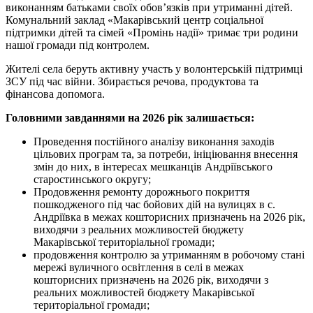
виконанням батьками своїх обов’язків при утриманні дітей.
Комунальний заклад «Макарівський центр соціальної
підтримки дітей та сімей «Промінь надії» тримає три родини
нашої громади під контролем.
Жителі села беруть активну участь у волонтерській підтримці
ЗСУ під час війни. Збирається речова, продуктова та
фінансова допомога.
Головними завданнями на 2026 рік залишається:
Проведення постійного аналізу виконання заходів
цільових програм та, за потреби, ініціювання внесення
змін до них, в інтересах мешканців Андріївського
старостинського округу;
Продовження ремонту дорожнього покриття
пошкодженого під час бойових дій на вулицях в с.
Андріївка в межах кошторисних призначень на 2026 рік,
виходячи з реальних можливостей бюджету
Макарівської територіальної громади;
продовження контролю за утриманням в робочому стані
мережі вуличного освітлення в селі в межах
кошторисних призначень на 2026 рік, виходячи з
реальних можливостей бюджету Макарівської
територіальної громади;