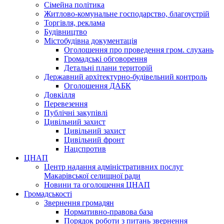
Сімейна політика
Житлово-комунальне господарство, благоустрій
Торгівля, реклама
Будівництво
Містобудівна документація
Оголошення про проведення гром. слухань
Громадські обговорення
Детальні плани територій
Державний архітектурно-будівельний контроль
Оголошення ДАБК
Довкілля
Перевезення
Публічні закупівлі
Цивільний захист
Цивільний захист
Цивільний фронт
Нацспротив
ЦНАП
Центр надання адміністративних послуг
Макарівської селищної ради
Новини та оголошення ЦНАП
Громадськості
Звернення громадян
Нормативно-правова база
Порядок роботи з питань звернення