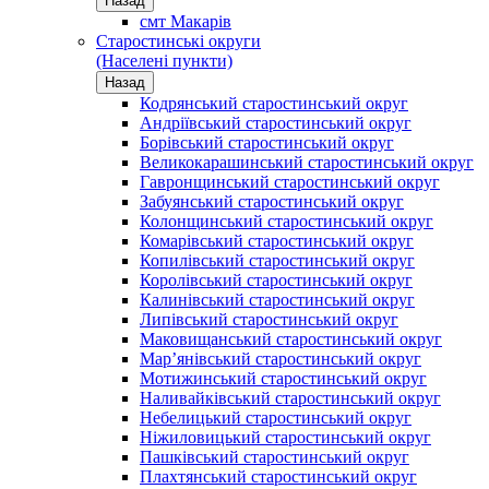
Назад
смт Макарів
Старостинські округи
(Населені пункти)
Назад
Кодрянський старостинський округ
Андріївський старостинський округ
Борівський старостинський округ
Великокарашинський старостинський округ
Гавронщинський старостинський округ
Забуянський старостинський округ
Колонщинський старостинський округ
Комарівський старостинський округ
Копилівський старостинський округ
Королівський старостинський округ
Калинівський старостинський округ
Липівський старостинський округ
Маковищанський старостинський округ
Мар’янівський старостинський округ
Мотижинський старостинський округ
Наливайківський старостинський округ
Небелицький старостинський округ
Ніжиловицький старостинський округ
Пашківський старостинський округ
Плахтянський старостинський округ