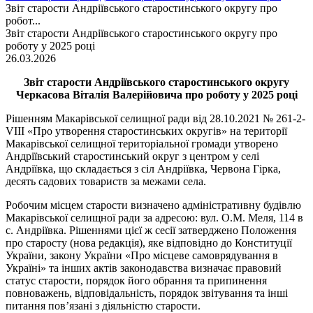
Звіт старости Андріївського старостинського округу про
робот...
Звіт старости Андріївського старостинського округу про
роботу у 2025 році
26.03.2026
Звіт старости Андріївського старостинського округу
Черкасова Віталія Валерійовича про роботу у 2025 році
Рішенням Макарівської селищної ради від 28.10.2021 № 261-2-
VIII «Про утворення старостинських округів» на території
Макарівської селищної територіальної громади утворено
Андріївський старостинський округ з центром у селі
Андріївка, що складається з сіл Андріївка, Червона Гірка,
десять садових товариств за межами села.
Робочим місцем старости визначено адміністративну будівлю
Макарівської селищної ради за адресою: вул. О.М. Меля, 114 в
с. Андріївка. Рішеннями цієї ж сесії затверджено Положення
про старосту (нова редакція), яке відповідно до Конституції
України, закону України «Про місцеве самоврядування в
Україні» та інших актів законодавства визначає правовий
статус старости, порядок його обрання та припинення
повноважень, відповідальність, порядок звітування та інші
питання пов’язані з діяльністю старости.