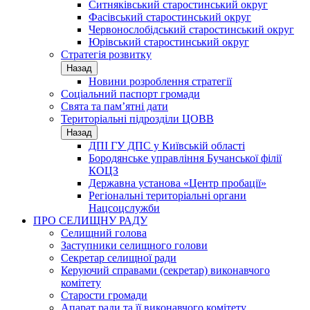
Ситняківський старостинський округ
Фасівський старостинський округ
Червонослобідський старостинський округ
Юрівський старостинський округ
Стратегія розвитку
Назад
Новини розроблення стратегії
Соціальний паспорт громади
Свята та пам’ятні дати
Територіальні підрозділи ЦОВВ
Назад
ДПІ ГУ ДПС у Київській області
Бородянське управління Бучанської філії
КОЦЗ
Державна установа «Центр пробації»
Регіональні територіальні органи
Нацсоцслужби
ПРО СЕЛИЩНУ РАДУ
Селищний голова
Заступники селищного голови
Секретар селищної ради
Керуючий справами (секретар) виконавчого
комітету
Старости громади
Апарат ради та її виконавчого комітету