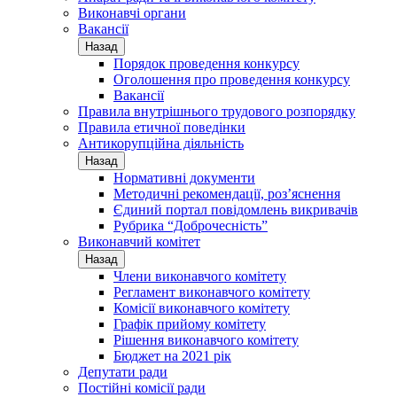
Виконавчі органи
Вакансії
Назад
Порядок проведення конкурсу
Оголошення про проведення конкурсу
Вакансії
Правила внутрішнього трудового розпорядку
Правила етичної поведінки
Антикорупційна діяльність
Назад
Нормативні документи
Методичні рекомендації, роз’яснення
Єдиний портал повідомлень викривачів
Рубрика “Доброчесність”
Виконавчий комітет
Назад
Члени виконавчого комітету
Регламент виконавчого комітету
Комісії виконавчого комітету
Графік прийому комітету
Рішення виконавчого комітету
Бюджет на 2021 рік
Депутати ради
Постійні комісії ради