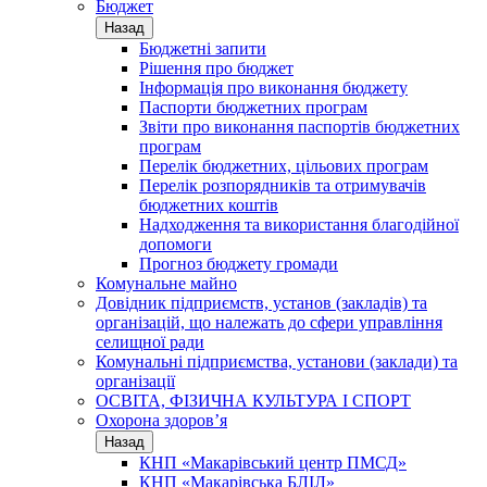
Бюджет
Назад
Бюджетні запити
Рішення про бюджет
Інформація про виконання бюджету
Паспорти бюджетних програм
Звіти про виконання паспортів бюджетних
програм
Перелік бюджетних, цільових програм
Перелік розпорядників та отримувачів
бюджетних коштів
Надходження та використання благодійної
допомоги
Прогноз бюджету громади
Комунальне майно
Довідник підприємств, установ (закладів) та
організацій, що належать до сфери управління
селищної ради
Комунальні підприємства, установи (заклади) та
організації
ОСВІТА, ФІЗИЧНА КУЛЬТУРА І СПОРТ
Охорона здоров’я
Назад
КНП «Макарівський центр ПМСД»
КНП «Макарівська БЛІЛ»