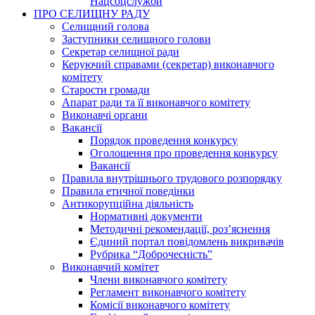
Нацсоцслужби
ПРО СЕЛИЩНУ РАДУ
Селищний голова
Заступники селищного голови
Секретар селищної ради
Керуючий справами (секретар) виконавчого
комітету
Старости громади
Апарат ради та її виконавчого комітету
Виконавчі органи
Вакансії
Порядок проведення конкурсу
Оголошення про проведення конкурсу
Вакансії
Правила внутрішнього трудового розпорядку
Правила етичної поведінки
Антикорупційна діяльність
Нормативні документи
Методичні рекомендації, роз’яснення
Єдиний портал повідомлень викривачів
Рубрика “Доброчесність”
Виконавчий комітет
Члени виконавчого комітету
Регламент виконавчого комітету
Комісії виконавчого комітету