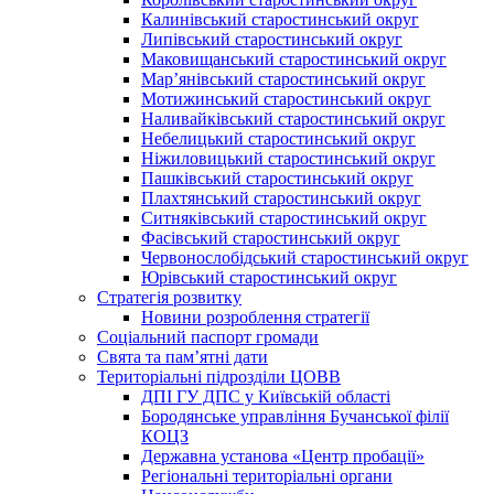
Калинівський старостинський округ
Липівський старостинський округ
Маковищанський старостинський округ
Мар’янівський старостинський округ
Мотижинський старостинський округ
Наливайківський старостинський округ
Небелицький старостинський округ
Ніжиловицький старостинський округ
Пашківський старостинський округ
Плахтянський старостинський округ
Ситняківський старостинський округ
Фасівський старостинський округ
Червонослобідський старостинський округ
Юрівський старостинський округ
Стратегія розвитку
Новини розроблення стратегії
Соціальний паспорт громади
Свята та пам’ятні дати
Територіальні підрозділи ЦОВВ
ДПІ ГУ ДПС у Київській області
Бородянське управління Бучанської філії
КОЦЗ
Державна установа «Центр пробації»
Регіональні територіальні органи