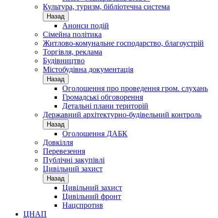
Культура, туризм, бібліотечна система
Назад
Анонси подій
Сімейна політика
Житлово-комунальне господарство, благоустрій
Торгівля, реклама
Будівництво
Містобудівна документація
Назад
Оголошення про проведення гром. слухань
Громадські обговорення
Детальні плани територій
Державний архітектурно-будівельний контроль
Назад
Оголошення ДАБК
Довкілля
Перевезення
Публічні закупівлі
Цивільний захист
Назад
Цивільний захист
Цивільний фронт
Нацспротив
ЦНАП