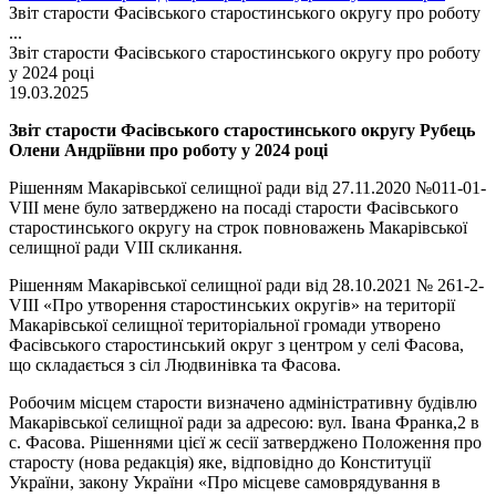
Звіт старости Фасівського старостинського округу про роботу
...
Звіт старости Фасівського старостинського округу про роботу
у 2024 році
19.03.2025
Звіт старости Фасівського старостинського округу Рубець
Олени Андріївни про роботу у 2024 році
Рішенням Макарівської селищної ради від 27.11.2020 №011-01-
VIII мене було затверджено на посаді старости Фасівського
старостинського округу на строк повноважень Макарівської
селищної ради VIІІ скликання.
Рішенням Макарівської селищної ради від 28.10.2021 № 261-2-
VIII «Про утворення старостинських округів» на території
Макарівської селищної територіальної громади утворено
Фасівського старостинський округ з центром у селі Фасова,
що складається з сіл Людвинівка та Фасова.
Робочим місцем старости визначено адміністративну будівлю
Макарівської селищної ради за адресою: вул. Івана Франка,2 в
с. Фасова. Рішеннями цієї ж сесії затверджено Положення про
старосту (нова редакція) яке, відповідно до Конституції
України, закону України «Про місцеве самоврядування в