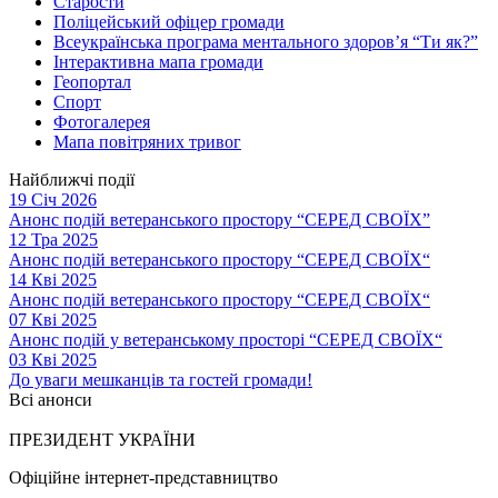
Старости
Поліцейський офіцер громади
Всеукраїнська програма ментального здоров’я “Ти як?”
Інтерактивна мапа громади
Геопортал
Спорт
Фотогалерея
Мапа повітряних тривог
Найближчі події
19 Січ 2026
Анонс подій ветеранського простору “СЕРЕД СВОЇХ”
12 Тра 2025
Анонс подій ветеранського простору “СЕРЕД СВОЇХ“
14 Кві 2025
Анонс подій ветеранського простору “СЕРЕД СВОЇХ“
07 Кві 2025
Анонс подій у ветеранському просторі “СЕРЕД СВОЇХ“
03 Кві 2025
До уваги мешканців та гостей громади!
Всі анонси
ПРЕЗИДЕНТ УКРАЇНИ
Офіційне інтернет-представництво