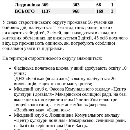
Людвинівка
369
303
66
1
6
ВСЬОГО
1137
968
169
3
19
У селах старостинського округу проживає 56 учасників
бойових дій, налічується 11 багатодітних родин, в яких
виховуються 36 дітей, 2 сімей, що знаходяться в складних
життєвих обставинах, де виховується 2 дітей, 45 осіб похилого
віку, що проживають одиноко, які потребують особливої
соціальної уваги та підтримки.
На території старостинського округу знаходиться:
Фасівська початкова школа, у який здобувають освіту 10
учнів;
-ДНЗ «Берізка» (ясла-садок) в якому налічується 26
вихованців, садок працює має укриття;
Місцевий клуб с. Фасова Комунального закладу «Центр
культури і дозвілля» Макарівської селищної ради, на базі
якого діють під керівництвом Галини Ушатенко три
творчі колективи, а саме: ансамбль «Джерело»,
«Вербиченька», «Барвінок»;
Місцевий клуб с. Людвинівка Комунального закладу
«Центр культури дозвілля» Макарівської селищної ради,
на базі під керівництвом Раїси Заєць.