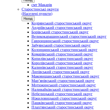
Назад
смт Макарів
Старостинські округи
(Населені пункти)
Назад
Кодрянський старостинський округ
Андріївський старостинський округ
Борівський старостинський округ
Великокарашинський старостинський округ
Гавронщинський старостинський округ
Забуянський старостинський округ
Колонщинський старостинський округ
Комарівський старостинський округ
Копилівський старостинський округ
Королівський старостинський округ
Калинівський старостинський округ
Липівський старостинський округ
Маковищанський старостинський округ
Мар’янівський старостинський округ
Мотижинський старостинський округ
Наливайківський старостинський округ
Небелицький старостинський округ
Ніжиловицький старостинський округ
Пашківський старостинський округ
Плахтянський старостинський округ