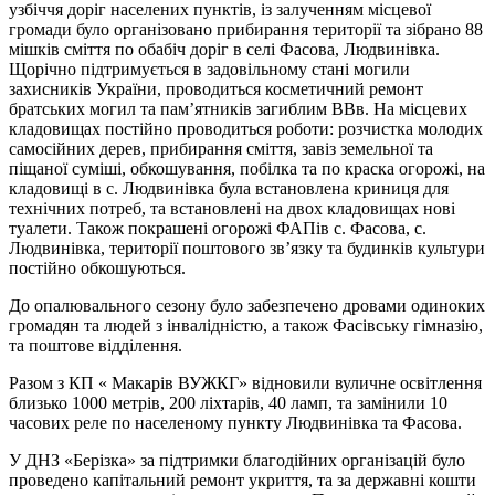
узбіччя доріг населених пунктів, із залученням місцевої
громади було організовано прибирання території та зібрано 88
мішків сміття по обабіч доріг в селі Фасова, Людвинівка.
Щорічно підтримується в задовільному стані могили
захисників України, проводиться косметичний ремонт
братських могил та пам’ятників загиблим ВВв. На місцевих
кладовищах постійно проводиться роботи: розчистка молодих
самосійних дерев, прибирання сміття, завіз земельної та
піщаної суміші, обкошування, побілка та по краска огорожі, на
кладовищі в с. Людвинівка була встановлена криниця для
технічних потреб, та встановлені на двох кладовищах нові
туалети. Також покрашені огорожі ФАПів с. Фасова, с.
Людвинівка, території поштового зв’язку та будинків культури
постійно обкошуються.
До опалювального сезону було забезпечено дровами одиноких
громадян та людей з інвалідністю, а також Фасівську гімназію,
та поштове відділення.
Разом з КП « Макарів ВУЖКГ» відновили вуличне освітлення
близько 1000 метрів, 200 ліхтарів, 40 ламп, та замінили 10
часових реле по населеному пункту Людвинівка та Фасова.
У ДНЗ «Берізка» за підтримки благодійних організацій було
проведено капітальний ремонт укриття, та за державні кошти