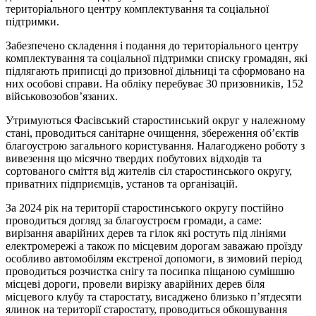
територіального центру комплектування та соціальної
підтримки.
Забезпечено складення і подання до територіального центру
комплектування та соціальної підтримки списку громадян, які
підлягають приписці до призовної дільниці та сформовано на
них особові справи. На обліку перебуває 30 призовників, 152
військовозобов’язаних.
Утримуються Фасівський старостинський округ у належному
стані, проводиться санітарне очищення, збереження об’єктів
благоустрою загального користування. Налагоджено роботу з
вивезення що місячно твердих побутових відходів та
сортованого сміття від жителів сіл старостинського округу,
приватних підприємців, установ та організацій.
За 2024 рік на території старостинського округу постійно
проводиться догляд за благоустроєм громади, а саме:
вирізання аварійних дерев та гілок які ростуть під лініями
електромережі а також по місцевим дорогам заважаю проїзду
особливо автомобілям екстреної допомоги, в зимовий період
проводиться розчистка снігу та посипка піщаною сумішшю
місцеві дороги, провели вирізку аварійних дерев біля
місцевого клубу та старостату, висаджено близько п’ятдесяти
ялинок на території старостату, проводиться обкошування