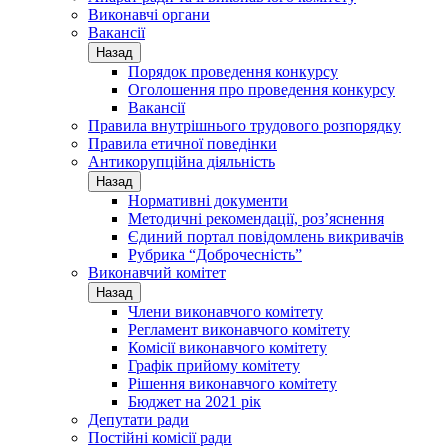
Виконавчі органи
Вакансії
Назад
Порядок проведення конкурсу
Оголошення про проведення конкурсу
Вакансії
Правила внутрішнього трудового розпорядку
Правила етичної поведінки
Антикорупційна діяльність
Назад
Нормативні документи
Методичні рекомендації, роз’яснення
Єдиний портал повідомлень викривачів
Рубрика “Доброчесність”
Виконавчий комітет
Назад
Члени виконавчого комітету
Регламент виконавчого комітету
Комісії виконавчого комітету
Графік прийому комітету
Рішення виконавчого комітету
Бюджет на 2021 рік
Депутати ради
Постійні комісії ради