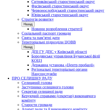
Ситняківський старостинський округ
Фасівський старостинський округ
Червонослобідський старостинський округ
Юрівський старостинський округ
Стратегія розвитку
Назад
Новини розроблення стратегії
Соціальний паспорт громади
Свята та пам’ятні дати
Територіальні підрозділи ЦОВВ
Назад
ДПІ ГУ ДПС у Київській області
Бородянське управління Бучанської філії
КОЦЗ
Державна установа «Центр пробації»
Регіональні територіальні органи
Нацсоцслужби
ПРО СЕЛИЩНУ РАДУ
Селищний голова
Заступники селищного голови
Секретар селищної ради
Керуючий справами (секретар) виконавчого
комітету
Старости громади
Апарат ради та її виконавчого комітету