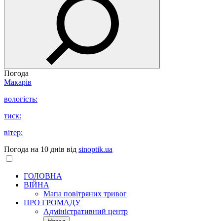
Погода
Макарів
вологість:
тиск:
вітер:
Погода на 10 днів від
sinoptik.ua
ГОЛОВНА
ВІЙНА
Мапа повітряних тривог
ПРО ГРОМАДУ
Aдміністративний центр