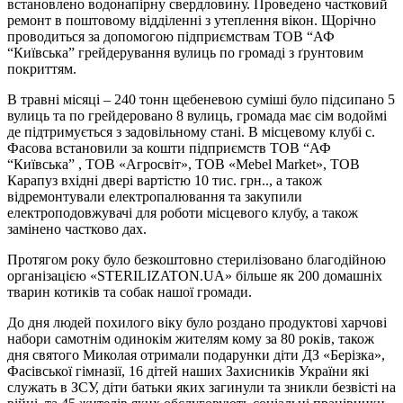
встановлено водонапірну свердловину. Проведено частковий
ремонт в поштовому відділенні з утеплення вікон. Щорічно
проводиться за допомогою підприємствам ТОВ “АФ
“Київська” грейдерування вулиць по громаді з ґрунтовим
покриттям.
В травні місяці – 240 тонн щебеневою суміші було підсипано 5
вулиць та по грейдеровано 8 вулиць, громада має сім водоймі
де підтримується з задовільному стані. В місцевому клубі с.
Фасова встановили за кошти підприємств ТОВ “АФ
“Київська” , ТОВ «Агросвіт», ТОВ «Mebel Market», ТОВ
Карапуз вхідні двері вартістю 10 тис. грн.., а також
відремонтували електропалювання та закупили
електроподовжувачі для роботи місцевого клубу, а також
замінено частково дах.
Протягом року було безкоштовно стерилізовано благодійною
організацією «STERILIZATON.UA» більше як 200 домашніх
тварин котиків та собак нашої громади.
До дня людей похилого віку було роздано продуктові харчові
набори самотнім одинокім жителям кому за 80 років, також
дня святого Миколая отримали подарунки діти ДЗ «Берізка»,
Фасівської гімназії, 16 дітей наших Захисників України які
служать в ЗСУ, діти батьки яких загинули та зникли безвісті на