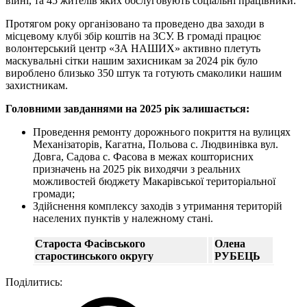
війні, та 45 жителів яких обслуговують соціальні працівники.
Протягом року організовано та проведено два заходи в
місцевому клубі збір коштів на ЗСУ. В громаді працює
волонтерський центр «ЗА НАШИХ» активно плетуть
маскувальні сітки нашим захисникам за 2024 рік було
вироблено близько 350 штук та готують смаколики нашим
захистникам.
Головними завданнями на 2025 рік залишається:
Проведення ремонту дорожнього покриття на вулицях
Механізаторів, Кагатна, Польова с. Людвинівка вул.
Довга, Садова с. Фасова в межах кошторисних
призначень на 2025 рік виходячи з реальних
можливостей бюджету Макарівської територіальної
громади;
Здійснення комплексу заходів з утримання територій
населених пунктів у належному стані.
Староста Фасівського
Олена
старостинського округу
РУБЕЦЬ
Поділитись: