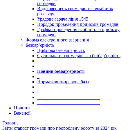
громадян
Види звернень громадян та терміни їх
розгляду
Урядова гаряча лінія 1545
Порядок проведення прийомів громадян
Графіки проведення особистого прийому
громадян
Форма електронного звернення
Безбар’єрність
Цифрова безбар’єрність
Суспільна та громадянська безбар’єрність
___________________________
___________________________
Новини безбар’єрності
_
Нормативно-правова база
___________________________
___________________________
___________________________
___________________________
Новини
Вакансії
Головна
Звіти старост громади про пророблену роботу за 2024 рік