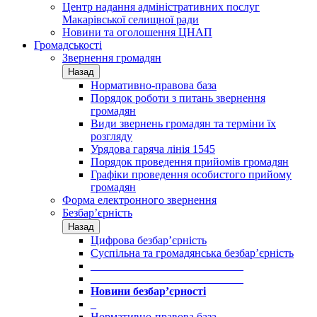
Центр надання адміністративних послуг
Макарівської селищної ради
Новини та оголошення ЦНАП
Громадськості
Звернення громадян
Назад
Нормативно-правова база
Порядок роботи з питань звернення
громадян
Види звернень громадян та терміни їх
розгляду
Урядова гаряча лінія 1545
Порядок проведення прийомів громадян
Графіки проведення особистого прийому
громадян
Форма електронного звернення
Безбар’єрність
Назад
Цифрова безбар’єрність
Суспільна та громадянська безбар’єрність
___________________________
___________________________
Новини безбар’єрності
_
Нормативно-правова база