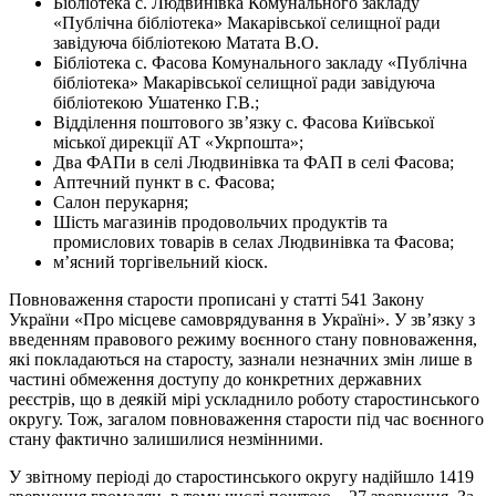
Бібліотека с. Людвинівка Комунального закладу
«Публічна бібліотека» Макарівської селищної ради
завідуюча бібліотекою Матата В.О.
Бібліотека с. Фасова Комунального закладу «Публічна
бібліотека» Макарівської селищної ради завідуюча
бібліотекою Ушатенко Г.В.;
Відділення поштового зв’язку с. Фасова Київської
міської дирекції АТ «Укрпошта»;
Два ФАПи в селі Людвинівка та ФАП в селі Фасова;
Аптечний пункт в с. Фасова;
Салон перукарня;
Шість магазинів продовольчих продуктів та
промислових товарів в селах Людвинівка та Фасова;
м’ясний торгівельний кіоск.
Повноваження старости прописані у статті 541 Закону
України «Про місцеве самоврядування в Україні». У зв’язку з
введенням правового режиму воєнного стану повноваження,
які покладаються на старосту, зазнали незначних змін лише в
частині обмеження доступу до конкретних державних
реєстрів, що в деякій мірі ускладнило роботу старостинського
округу. Тож, загалом повноваження старости під час воєнного
стану фактично залишилися незмінними.
У звітному періоді до старостинського округу надійшло 1419