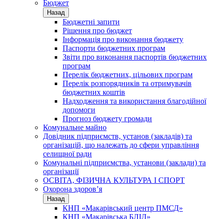
Бюджет
Назад
Бюджетні запити
Рішення про бюджет
Інформація про виконання бюджету
Паспорти бюджетних програм
Звіти про виконання паспортів бюджетних
програм
Перелік бюджетних, цільових програм
Перелік розпорядників та отримувачів
бюджетних коштів
Надходження та використання благодійної
допомоги
Прогноз бюджету громади
Комунальне майно
Довідник підприємств, установ (закладів) та
організацій, що належать до сфери управління
селищної ради
Комунальні підприємства, установи (заклади) та
організації
ОСВІТА, ФІЗИЧНА КУЛЬТУРА І СПОРТ
Охорона здоров’я
Назад
КНП «Макарівський центр ПМСД»
КНП «Макарівська БЛІЛ»