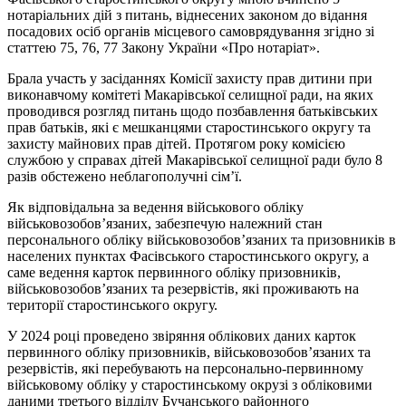
нотаріальних дій з питань, віднесених законом до відання
посадових осіб органів місцевого самоврядування згідно зі
статтею 75, 76, 77 Закону України «Про нотаріат».
Брала участь у засіданнях Комісії захисту прав дитини при
виконавчому комітеті Макарівської селищної ради, на яких
проводився розгляд питань щодо позбавлення батьківських
прав батьків, які є мешканцями старостинського округу та
захисту майнових прав дітей. Протягом року комісією
службою у справах дітей Макарівської селищної ради було 8
разів обстежено неблагополучні сім’ї.
Як відповідальна за ведення військового обліку
військовозобов’язаних, забезпечую належний стан
персонального обліку військовозобов’язаних та призовників в
населених пунктах Фасівського старостинського округу, а
саме ведення карток первинного обліку призовників,
військовозобов’язаних та резервістів, які проживають на
території старостинського округу.
У 2024 році проведено звіряння облікових даних карток
первинного обліку призовників, військовозобов’язаних та
резервістів, які перебувають на персонально-первинному
військовому обліку у старостинському окрузі з обліковими
даними третього відділу Бучанського районного