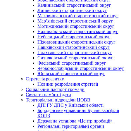
Калинівський старостинський округ
Липівський старостинський округ
Маковищанський старостинський округ
Мар’янівський старостинський округ
Мотижинський старостинський округ
Наливайківський старостинський округ
Небелицький старостинський округ
Ніжиловицький старостинський округ
Пашківський старостинський округ
Плахтянський старостинський округ
Ситняківський старостинський округ
Фасівський старостинський округ
Червонослобідський старостинський округ
Юрівський старостинський округ
Стратегія розвитку
Новини розроблення стратегії
Соціальний паспорт громади
Свята та пам’ятні дати
Територіальні підрозділи ЦОВВ
ДПІ ГУ ДПС у Київській області
Бородянське управління Бучанської філії
КОЦЗ
Державна установа «Центр пробації»
Регіональні територіальні органи