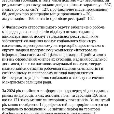
звернення громадян, в тому числі поштою – 27 звернення. За
результатами розгляду видано довідок різного характеру – 337,
з них про склад сім’ї – 127, про фактичне місце проживання –
68, довідок про реєстрацію місця проживання – 20,
актуалізацію – 160, витягів про місце реєстрації -162.
У Фасівського старостинського округу забезпечено робоче
місце для двох спеціалістів відділу з питань надання
адміністративних послуг та державної реєстрації, яким
забезпечується надання послуг соціального характеру
населенню, зареєстрованому на території старостинського
округу, завдяки програмному комплексу «Інтегрована
інформаційна система «Соціальна громада». Прийом заяв з
питань оформлення житлових субсидій, надання соціальної
допомоги, пільг на житлово-комунальні послуги, тверде
паливо здійснюється за робочими місцями спеціалістів і в
електронному та паперовому вигляді направляється
безпосередньо управлінню соціального захисту населення
Макарівської селищної ради.
За 2024 рік прийнято та сформовано до передачі для надання
різних видів соціальних допомог, пільг та субсидій 156 заяв,
що на 171 заяву менше минулорічних показників. За минулий
рік мною посвідчено 12 довіреностей, що прирівнюються до
нотаріально посвідчених. За звітний період на території
Фасівського старостинського округу мною вчинено 5