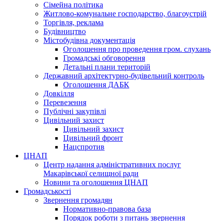
Сімейна політика
Житлово-комунальне господарство, благоустрій
Торгівля, реклама
Будівництво
Містобудівна документація
Оголошення про проведення гром. слухань
Громадські обговорення
Детальні плани територій
Державний архітектурно-будівельний контроль
Оголошення ДАБК
Довкілля
Перевезення
Публічні закупівлі
Цивільний захист
Цивільний захист
Цивільний фронт
Нацспротив
ЦНАП
Центр надання адміністративних послуг
Макарівської селищної ради
Новини та оголошення ЦНАП
Громадськості
Звернення громадян
Нормативно-правова база
Порядок роботи з питань звернення