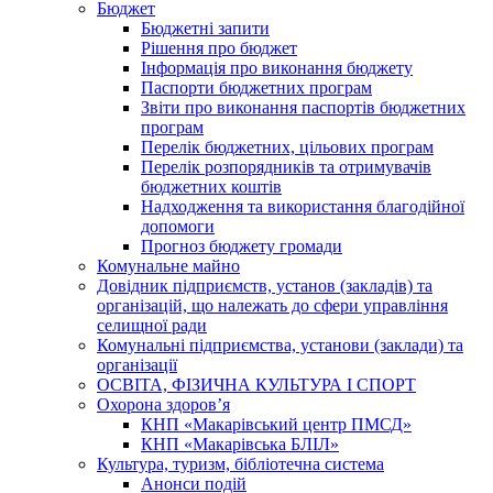
Бюджет
Бюджетні запити
Рішення про бюджет
Інформація про виконання бюджету
Паспорти бюджетних програм
Звіти про виконання паспортів бюджетних
програм
Перелік бюджетних, цільових програм
Перелік розпорядників та отримувачів
бюджетних коштів
Надходження та використання благодійної
допомоги
Прогноз бюджету громади
Комунальне майно
Довідник підприємств, установ (закладів) та
організацій, що належать до сфери управління
селищної ради
Комунальні підприємства, установи (заклади) та
організації
ОСВІТА, ФІЗИЧНА КУЛЬТУРА І СПОРТ
Охорона здоров’я
КНП «Макарівський центр ПМСД»
КНП «Макарівська БЛІЛ»
Культура, туризм, бібліотечна система
Анонси подій