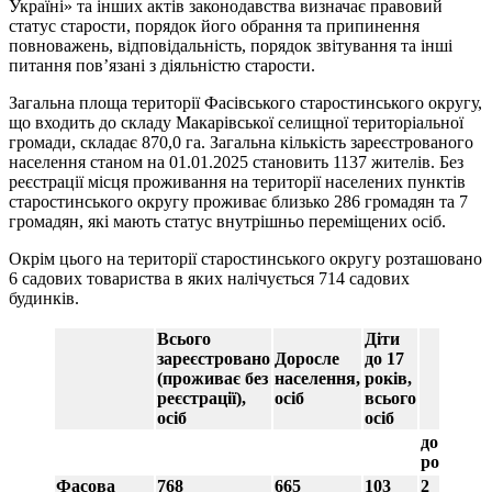
Україні» та інших актів законодавства визначає правовий
статус старости, порядок його обрання та припинення
повноважень, відповідальність, порядок звітування та інші
питання пов’язані з діяльністю старости.
Загальна площа території Фасівського старостинського округу,
що входить до складу Макарівської селищної територіальної
громади, складає 870,0 га. Загальна кількість зареєстрованого
населення станом на 01.01.2025 становить 1137 жителів. Без
реєстрації місця проживання на території населених пунктів
старостинського округу проживає близько 286 громадян та 7
громадян, які мають статус внутрішньо переміщених осіб.
Окрім цього на території старостинського округу розташовано
6 садових товариства в яких налічується 714 садових
будинків.
Всього
Діти
зареєстровано
Доросле
до 17
(проживає без
населення,
років,
реєстрації),
осіб
всього
осіб
осіб
до 1
1-4
року
рок
Фасова
768
665
103
2
13