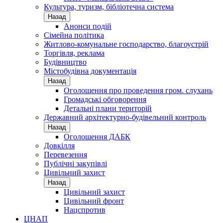
Культура, туризм, бібліотечна система
Назад
Анонси подій
Сімейна політика
Житлово-комунальне господарство, благоустрій
Торгівля, реклама
Будівництво
Містобудівна документація
Назад
Оголошення про проведення гром. слухань
Громадські обговорення
Детальні плани територій
Державний архітектурно-будівельний контроль
Назад
Оголошення ДАБК
Довкілля
Перевезення
Публічні закупівлі
Цивільний захист
Назад
Цивільний захист
Цивільний фронт
Нацспротив
ЦНАП