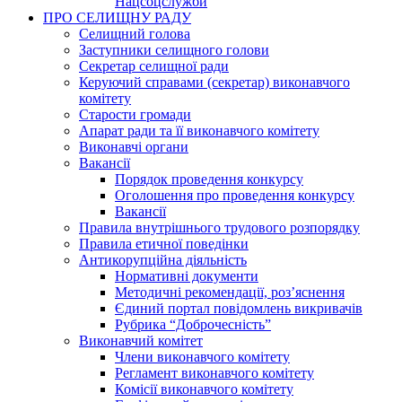
Нацсоцслужби
ПРО СЕЛИЩНУ РАДУ
Селищний голова
Заступники селищного голови
Секретар селищної ради
Керуючий справами (секретар) виконавчого
комітету
Старости громади
Апарат ради та її виконавчого комітету
Виконавчі органи
Вакансії
Порядок проведення конкурсу
Оголошення про проведення конкурсу
Вакансії
Правила внутрішнього трудового розпорядку
Правила етичної поведінки
Антикорупційна діяльність
Нормативні документи
Методичні рекомендації, роз’яснення
Єдиний портал повідомлень викривачів
Рубрика “Доброчесність”
Виконавчий комітет
Члени виконавчого комітету
Регламент виконавчого комітету
Комісії виконавчого комітету