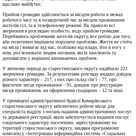
щасливе майбутнє.
Прийом громадян здійснюється за місцем роботи в межах
робочого часу та в позаурочний час за місцем проживання
жителів сіл, та в телефонному режимі. Як правило всі
звернення я розглядаю особисто, веду прийом громадян .
Переймаюсь проблемами жителів округу, все роблю для того,
аби позитивно вирішити порушені проблеми. Життя не стоїть
на місці і вимагає від нас, особливо від влади, йти в ногу з
ним, роз’яснювати людям питання, які їх хвилюють та
допомагати у вирішені виникаючих проблем.
У звітному періоді до старостинського округу надійшло 221
звернення громадян. За результатами розгляду видано довідок
різного характеру – 217, з них про склад сім’ї – 77, про
фактичне місце проживання – 91, довідок про реєстрацію
місця проживання, на оформлення спадщини – 12 та інші.
У приміщені адміністративної будівлі Комарівського
старостинського округу забезпечено робоче місце для
спеціаліста відділу з питань надання адміністративних послуг
та державної реєстрації, яким забезпечується надання послуг
соціального характеру населенню, зареєстрованому на
території старостинського округу, завдяки програмному
комплексу «Інтегрована інформаційна система «Соціальна