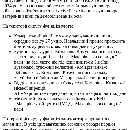
обслуговує та надає допомогу 11-ти особам. З 18 листопада
2024 року розпочала роботу по постійному супроводу
військовозобов’язаних так їх сімей, фахівець із супроводу
ветеранів війни та демобілізованих осіб.
На території округу функціонують:
Комарівський ліцей, у якому здобувають неповну
середню освіту 27 учнів. Навчальний процес проходить
в звичному режимі, заклад обладнаний укриттям;
Будинок культури с. Комарівка Комунального закладу
«Центр культури і дозвілля» Макарівської селищної
ради, на базі якого діє під керівництвом Зінаїди
Зузанської художній колектив «Комарівчанка»;
-Бібліотека с. Комарівка Комунального закладу
«Публічна бібліотека» Макарівської селищної ради;
Відділення поштового зв’язку села Комарівка Київської
міської дирекції
АТ «Укрпошта» пересувне, працює два рази на тиждень;
Медичний пункт тимчасового базування КНП
«Макарівський центр ПМСД» Макарівської селищної
ради.
На території округу функціонують чотири приватних
магазинів. В усіх цих магазинах завжди є товари першої
необхідності. Асортимент товарообігу відповідає всім запитам