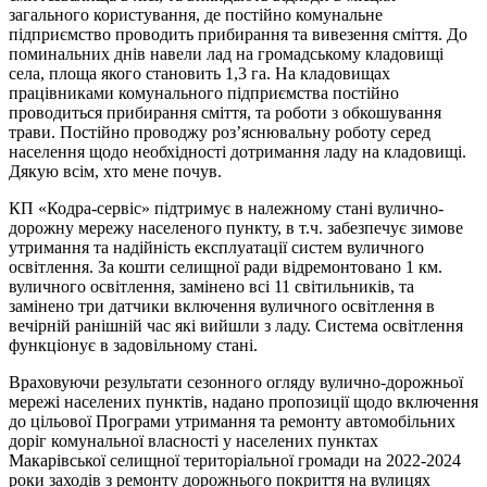
загального користування, де постійно комунальне
підприємство проводить прибирання та вивезення сміття. До
поминальних днів навели лад на громадському кладовищі
села, площа якого становить 1,3 га. На кладовищах
працівниками комунального підприємства постійно
проводиться прибирання сміття, та роботи з обкошування
трави. Постійно проводжу роз’яснювальну роботу серед
населення щодо необхідності дотримання ладу на кладовищі.
Дякую всім, хто мене почув.
КП «Кодра-сервіс» підтримує в належному стані вулично-
дорожну мережу населеного пункту, в т.ч. забезпечує зимове
утримання та надійність експлуатації систем вуличного
освітлення. За кошти селищної ради відремонтовано 1 км.
вуличного освітлення, замінено всі 11 світильників, та
замінено три датчики включення вуличного освітлення в
вечірній ранішній час які вийшли з ладу. Система освітлення
функціонує в задовільному стані.
Враховуючи результати сезонного огляду вулично-дорожньої
мережі населених пунктів, надано пропозиції щодо включення
до цільової Програми утримання та ремонту автомобільних
доріг комунальної власності у населених пунктах
Макарівської селищної територіальної громади на 2022-2024
роки заходів з ремонту дорожнього покриття на вулицях