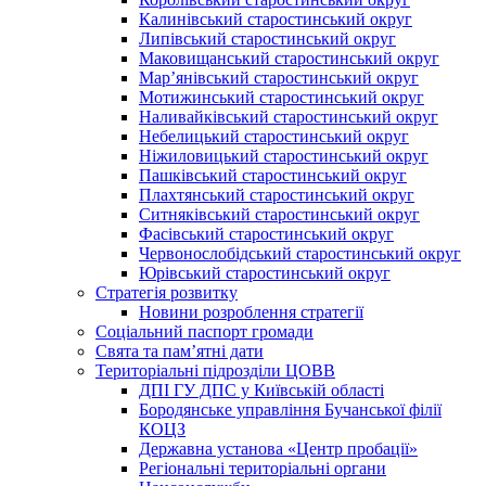
Калинівський старостинський округ
Липівський старостинський округ
Маковищанський старостинський округ
Мар’янівський старостинський округ
Мотижинський старостинський округ
Наливайківський старостинський округ
Небелицький старостинський округ
Ніжиловицький старостинський округ
Пашківський старостинський округ
Плахтянський старостинський округ
Ситняківський старостинський округ
Фасівський старостинський округ
Червонослобідський старостинський округ
Юрівський старостинський округ
Стратегія розвитку
Новини розроблення стратегії
Соціальний паспорт громади
Свята та пам’ятні дати
Територіальні підрозділи ЦОВВ
ДПІ ГУ ДПС у Київській області
Бородянське управління Бучанської філії
КОЦЗ
Державна установа «Центр пробації»
Регіональні територіальні органи