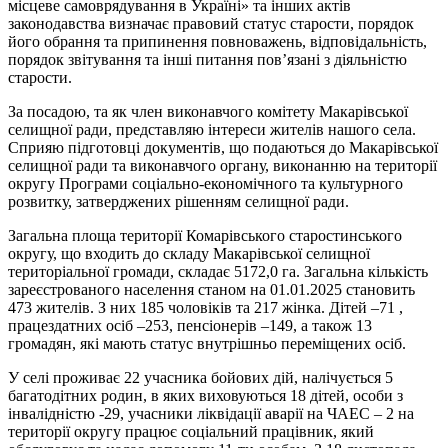
місцеве самоврядування в Україні» та інших актів
законодавства визначає правовий статус старости, порядок
його обрання та припинення повноважень, відповідальність,
порядок звітування та інші питання пов’язані з діяльністю
старости.
За посадою, та як член виконавчого комітету Макарівської
селищної ради, представляю інтереси жителів нашого села.
Сприяю підготовці документів, що подаються до Макарівської
селищної ради та виконавчого органу, виконанню на території
округу Програми соціально-економічного та культурного
розвитку, затверджених рішенням селищної ради.
Загальна площа території Комарівського старостинського
округу, що входить до складу Макарівської селищної
територіальної громади, складає 5172,0 га. Загальна кількість
зареєстрованого населення станом на 01.01.2025 становить
473 жителів. З них 185 чоловіків та 217 жінка. Дітей –71 ,
працездатних осіб –253, пенсіонерів –149, а також 13
громадян, які мають статус внутрішньо переміщених осіб.
У селі проживає 22 учасника бойових дій, налічується 5
багатодітних родин, в яких виховуються 18 дітей, особи з
інвалідністю -29, учасники ліквідації аварії на ЧАЕС – 2 на
території округу працює соціальний працівник, який