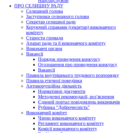
Нацсоцслужби
ПРО СЕЛИЩНУ РАДУ
Селищний голова
Заступники селищного голови
Секретар селищної ради
Керуючий справами (секретар) виконавчого
комітету
Старости громади
Апарат ради та її виконавчого комітету
Виконавчі органи
Вакансії
Порядок проведення конкурсу
Оголошення про проведення конкурсу
Вакансії
Правила внутрішнього трудового розпорядку
Правила етичної поведінки
Антикорупційна діяльність
Нормативні документи
Методичні рекомендації, роз’яснення
Єдиний портал повідомлень викривачів
Рубрика “Доброчесність”
Виконавчий комітет
Члени виконавчого комітету
Регламент виконавчого комітету
Комісії виконавчого комітету