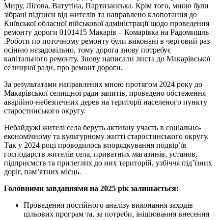
Миру, Лісова, Ватутіна, Партизанська. Крім того, мною були
зібрані підписи від жителів та направлено клопотання до
Київської обласної військової адміністрації щодо проведення
ремонту дороги 0101415 Макарів – Комарівка на Радомишль
.Роботи по поточному ремонту були виконані в черговий раз
осінню незадовільно, тому дорога знову потребує
капітального ремонту. Знову написали листа до Макарівської
селищної ради, про ремонт дороги.
За результатами направлених мною протягом 2024 року до
Макарівської селищної ради запитів, проведено обстеження
аварійно-небезпечних дерев на території населеного пункту
старостинського округу.
Небайдужі жителі села беруть активну участь в соціально-
економічному та культурному житті старостинського округу.
Так у 2024 році проводилось впорядкування подвір’їв
господарств жителів села, приватних магазинів, установ,
підприємств та прилеглих до них територій, узбіччя під’їзних
доріг, пам’ятних місць.
Головними завданнями на 2025 рік залишається:
Проведення постійного аналізу виконання заходів
цільових програм та, за потреби, ініціювання внесення