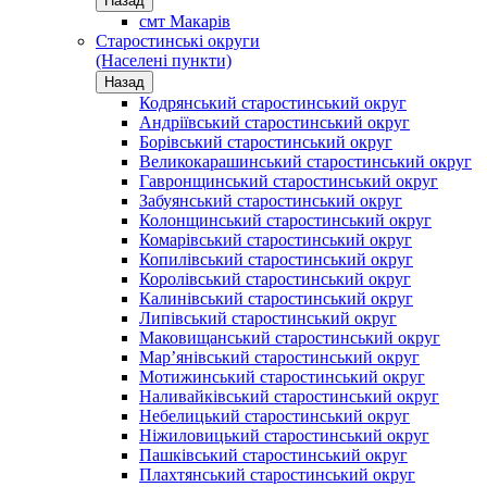
Назад
смт Макарів
Старостинські округи
(Населені пункти)
Назад
Кодрянський старостинський округ
Андріївський старостинський округ
Борівський старостинський округ
Великокарашинський старостинський округ
Гавронщинський старостинський округ
Забуянський старостинський округ
Колонщинський старостинський округ
Комарівський старостинський округ
Копилівський старостинський округ
Королівський старостинський округ
Калинівський старостинський округ
Липівський старостинський округ
Маковищанський старостинський округ
Мар’янівський старостинський округ
Мотижинський старостинський округ
Наливайківський старостинський округ
Небелицький старостинський округ
Ніжиловицький старостинський округ
Пашківський старостинський округ
Плахтянський старостинський округ