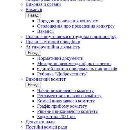
Виконавчі органи
Вакансії
Назад
Порядок проведення конкурсу
Оголошення про проведення конкурсу
Вакансії
Правила внутрішнього трудового розпорядку
Правила етичної поведінки
Антикорупційна діяльність
Назад
Нормативні документи
Методичні рекомендації, роз’яснення
Єдиний портал повідомлень викривачів
Рубрика “Доброчесність”
Виконавчий комітет
Назад
Члени виконавчого комітету
Регламент виконавчого комітету
Комісії виконавчого комітету
Графік прийому комітету
Рішення виконавчого комітету
Бюджет на 2021 рік
Депутати ради
Постійні комісії ради