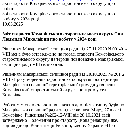
Звіт старости Комарівського старостинського округу про
робот...
Звіт старости Комарівського старостинського округу про
роботу у 2024 році
19.03.2025
Звіт старости Комарівського старостинського округу Сич
Людмили Миколаївни про роботу у 2024 році
Рішенням Макарівської селищної ради від 27.11.2020 №001-01-
VIII мене було затверджено на посаді старости Комарівського
старостинського округу на термін повноважень Макарівської
селищної ради VIІІ скликання.
Рішенням Макарівської селищної ради від 28.10.2021 № 261-2-
VIII «Про утворення старостинських округів» на території
Макарівської селищної територіальної громади утворено
Комарівський старостинський округ з центром у селі
Комарівка.
Робочим місцем старости визначено адміністративну будівлю
Макарівської селищної ради за адресою: вул. Миру, 27 в селі
Комарівка. Рішенням №262-12-VIII від 28.10.2021 сесії
затверджено Положення про старосту (нова редакція), яке,
відповідно до Конституції України, закону України «Про