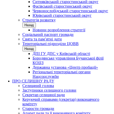
Ситняківський старостинський округ
Фасівський старостинський округ
Червонослобідський старостинський округ
Юрівський старостинський округ
Стратегія розвитку
Назад
Новини розроблення стратегії
Соціальний паспорт громади
Свята та пам’ятні дати
Територіальні підрозділи ЦОВВ
Назад
ДПІ ГУ ДПС у Київській області
Бородянське управління Бучанської філії
КОЦЗ
Державна установа «Центр пробації»
Регіональні територіальні органи
Нацсоцслужби
ПРО СЕЛИЩНУ РАДУ
Селищний голова
Заступники селищного голови
Секретар селищної ради
Керуючий справами (секретар) виконавчого
комітету
Старости громади
Апарат ради та її виконавчого комітету