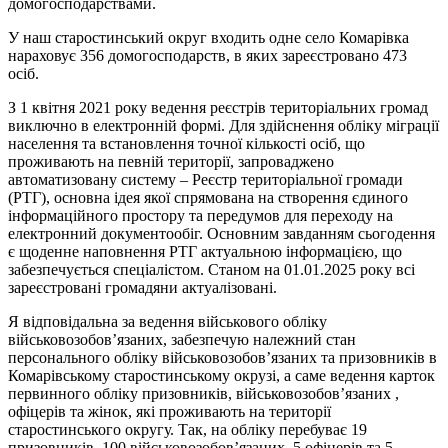
домогосподарствами.
У наш старостинський округ входить одне село Комарівка
нараховує 356 домогосподарств, в яких зареєстровано 473
осіб.
З 1 квітня 2021 року ведення реєстрів територіальних громад
виключно в електронній формі. Для здійснення обліку міграції
населення та встановлення точної кількості осіб, що
проживають на певній території, запроваджено
автоматизовану систему – Реєстр територіальної громади
(РТГ), основна ідея якої спрямована на створення єдиного
інформаційного простору та передумов для переходу на
електронний документообіг. Основним завданням сьогодення
є щоденне наповнення РТГ актуальною інформацією, що
забезпечується спеціалістом. Станом на 01.01.2025 року всі
зареєстровані громадяни актуалізовані.
Я відповідальна за ведення військового обліку
військовозобов’язаних, забезпечую належний стан
персонального обліку військовозобов’язаних та призовників в
Комарівському старостинському окрузі, а саме ведення карток
первинного обліку призовників, військовозобов’язаних ,
офіцерів та жінок, які проживають на території
старостинського округу. Так, на обліку перебуває 19
призовників, 100 військовозобов’язаних, 5 офіцерів та 5