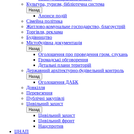
Культура, туризм, бібліотечна система
Назад
Анонси подій
Сімейна політика
Житлово-комунальне господарство, благоустрій
Торгівля, реклама
Будівництво
Містобудівна документація
Назад
Оголошення про проведення гром. слухань
Громадські обговорення
Детальні плани територій
Державний архітектурно-будівельний контроль
Назад
Оголошення ДАБК
Довкілля
Перевезення
Публічні закупівлі
Цивільний захист
Назад
Цивільний захист
Цивільний фронт
Нацспротив
ЦНАП