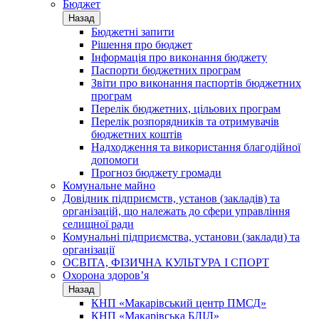
Бюджет
Назад
Бюджетні запити
Рішення про бюджет
Інформація про виконання бюджету
Паспорти бюджетних програм
Звіти про виконання паспортів бюджетних
програм
Перелік бюджетних, цільових програм
Перелік розпорядників та отримувачів
бюджетних коштів
Надходження та використання благодійної
допомоги
Прогноз бюджету громади
Комунальне майно
Довідник підприємств, установ (закладів) та
організацій, що належать до сфери управління
селищної ради
Комунальні підприємства, установи (заклади) та
організації
ОСВІТА, ФІЗИЧНА КУЛЬТУРА І СПОРТ
Охорона здоров’я
Назад
КНП «Макарівський центр ПМСД»
КНП «Макарівська БЛІЛ»