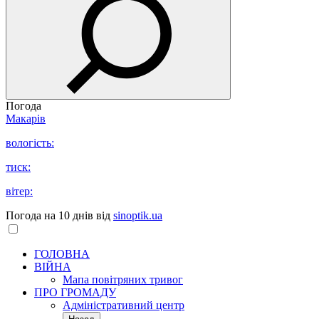
Погода
Макарів
вологість:
тиск:
вітер:
Погода на 10 днів від
sinoptik.ua
ГОЛОВНА
ВІЙНА
Мапа повітряних тривог
ПРО ГРОМАДУ
Aдміністративний центр