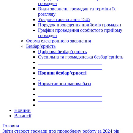
громадян
Види звернень громадян та терміни їх
розгляду
Урядова гаряча лінія 1545
Порядок проведення прийомів громадян
Графіки проведення особистого прийому
громадян
Форма електронного звернення
Безбар’єрність
Цифрова безбар’єрність
Суспільна та громадянська безбар’єрність
___________________________
___________________________
Новини безбар’єрності
_
Нормативно-правова база
___________________________
___________________________
___________________________
___________________________
Новини
Вакансії
Головна
Звіти старост громади про пророблену роботу за 2024 рік