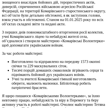
знищеного внаслідок бойових дій, терористичних актів,
диверсій, спричинених військовою агресією Російської
Федерації, на території Комарівського старостинського округу,
всі об’єкти були детально обстежені, я як заступник голови,
взяла участь в обстеженні. Станом на 01.01.2025 року по всіх
об’єктах складені звіти та видані акти.
З перших днів повномасштабного вторгнення росії колектив,
учні Комарівського ліцею та небайдужі жителі села,
об’єдналися і створили майстерню «Комарівські Волонтерки»
щоб допомагати українським воїнам.
За час роботи майстерні:
Виготовлено та відправлено на передову 1573 окопні
свічки та 229 маскувальних сіток.
Тисячі порцій домашніх смаколиків зігрівають серця та
піднімають бойовий дух українських воїнів.
Учні та вчителі Комарівської гімназії виготовляють
обереги, малюють малюнки. Бібліотекар робить
патріотичні браслети.
Я щиро пишаюся «Комарівськими Волонтерками», за їхню
невтомну працю, небайдужість та віру в Перемогу та беру
активну участь в роботі майстерні. Очолює майстерню Тетяна