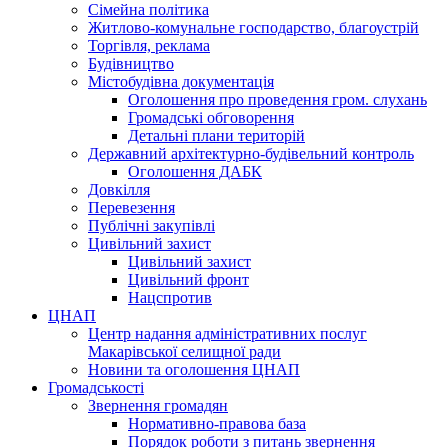
Сімейна політика
Житлово-комунальне господарство, благоустрій
Торгівля, реклама
Будівництво
Містобудівна документація
Оголошення про проведення гром. слухань
Громадські обговорення
Детальні плани територій
Державний архітектурно-будівельний контроль
Оголошення ДАБК
Довкілля
Перевезення
Публічні закупівлі
Цивільний захист
Цивільний захист
Цивільний фронт
Нацспротив
ЦНАП
Центр надання адміністративних послуг
Макарівської селищної ради
Новини та оголошення ЦНАП
Громадськості
Звернення громадян
Нормативно-правова база
Порядок роботи з питань звернення