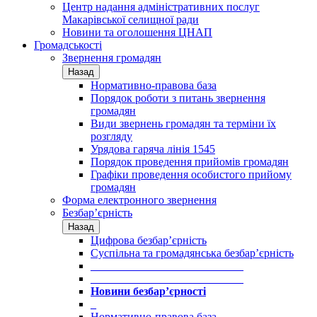
Центр надання адміністративних послуг
Макарівської селищної ради
Новини та оголошення ЦНАП
Громадськості
Звернення громадян
Назад
Нормативно-правова база
Порядок роботи з питань звернення
громадян
Види звернень громадян та терміни їх
розгляду
Урядова гаряча лінія 1545
Порядок проведення прийомів громадян
Графіки проведення особистого прийому
громадян
Форма електронного звернення
Безбар’єрність
Назад
Цифрова безбар’єрність
Суспільна та громадянська безбар’єрність
___________________________
___________________________
Новини безбар’єрності
_
Нормативно-правова база