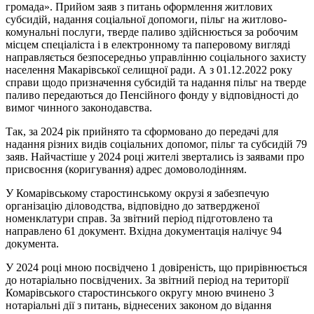
громада». Прийом заяв з питань оформлення житлових
субсидій, надання соціальної допомоги, пільг на житлово-
комунальні послуги, тверде паливо здійснюється за робочим
місцем спеціаліста і в електронному та паперовому вигляді
направляється безпосередньо управлінню соціального захисту
населення Макарівської селищної ради. А з 01.12.2022 року
справи щодо призначення субсидій та надання пільг на тверде
паливо передаються до Пенсійного фонду у відповідності до
вимог чинного законодавства.
Так, за 2024 рік прийнято та сформовано до передачі для
надання різних видів соціальних допомог, пільг та субсидій 79
заяв. Найчастіше у 2024 році жителі звертались із заявами про
присвоєння (коригування) адрес домоволодінням.
У Комарівському старостинському окрузі я забезпечую
організацію діловодства, відповідно до затвердженої
номенклатури справ. За звітний період підготовлено та
направлено 61 документ. Вхідна документація налічує 94
документа.
У 2024 році мною посвідчено 1 довіреність, що прирівнюється
до нотаріально посвідчених. За звітний період на території
Комарівського старостинського округу мною вчинено 3
нотаріальні дії з питань, віднесених законом до відання