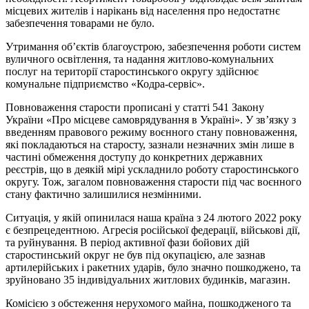
місцевих жителів і нарікань від населення про недостатнє
забезпечення товарами не було.
Утримання об’єктів благоустрою, забезпечення роботи систем
вуличного освітлення, та надання житлово-комунальних
послуг на території старостинського округу здійснює
комунальне підприємство «Кодра-сервіс».
Повноваження старости прописані у статті 541 Закону
України «Про місцеве самоврядування в Україні». У зв’язку з
введенням правового режиму воєнного стану повноваження,
які покладаються на старосту, зазнали незначних змін лише в
частині обмеження доступу до конкретних державних
реєстрів, що в деякій мірі ускладнило роботу старостинського
округу. Тож, загалом повноваження старости під час воєнного
стану фактично залишилися незмінними.
Ситуація, у якій опинилася наша країна з 24 лютого 2022 року
є безпрецедентною. Агресія російської федерації, військові дії,
та руйнування. В період активної фази бойових дій
старостинський округ не був під окупацією, але зазнав
артилерійських і ракетних ударів, було значно пошкоджено, та
зруйновано 35 індивідуальних житлових будинків, магазин.
Комісією з обстеження нерухомого майна, пошкодженого та