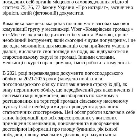
посадових осіб органів місцевого самоврядування згідно зі
статтею 75, 76, 77 Закону України «Про нотаріат», засвідчено
вірність копій (фотокопій) документів.
Комарівка вже декілька років поспіль має в засобах масової
комунікації групу у месенджері Viber «Комарівська громада »
та «Моє село» для відкритого спілкування. Вважаю, що це
необхідний інструмент, який сьогодні є дуже популярним, і це
ще одна можливість для мешканців села приймати участь в
діалозі, висловити свої погляди на події, які відбуваються в
старостинському окрузі та громаді. Іншими словами,
мешканці в курсі справ громади, і моєї роботи в тому числі.
В 2021 році перезакладено документи погосподарського
обліку на 2021-2025 роки (заведено нові книги
погосподарського обліку після закінчення строку їх дії), як
виду первинного обліку, що передбачений для накопичення і
систематизації відомостей, які збирають по кожному з
розташованих на території громади сільському населеному
пункту і які є необхідними для проведення державних
статистичних спостережень. Цей обсяг роботи включає в себе
запис інформації про всіх зареєстрованих у житлових
приміщеннях мешканців, поновлення та відображення
достовірної інформації про площу будинків, рік їхньої
побудови, площу земельних ділянок, що рахуються за