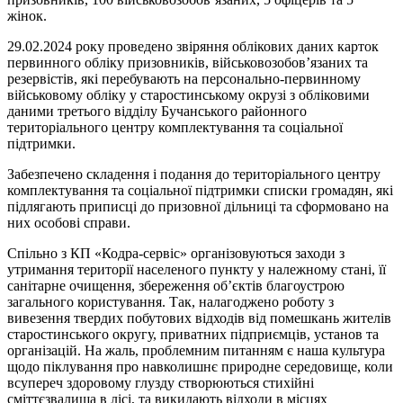
жінок.
29.02.2024 року проведено звіряння облікових даних карток
первинного обліку призовників, військовозобов’язаних та
резервістів, які перебувають на персонально-первинному
військовому обліку у старостинському окрузі з обліковими
даними третього відділу Бучанського районного
територіального центру комплектування та соціальної
підтримки.
Забезпечено складення і подання до територіального центру
комплектування та соціальної підтримки списки громадян, які
підлягають приписці до призовної дільниці та сформовано на
них особові справи.
Спільно з КП «Кодра-сервіс» організовуються заходи з
утримання території населеного пункту у належному стані, її
санітарне очищення, збереження об’єктів благоустрою
загального користування. Так, налагоджено роботу з
вивезення твердих побутових відходів від помешкань жителів
старостинського округу, приватних підприємців, установ та
організацій. На жаль, проблемним питанням є наша культура
щодо піклування про навколишнє природне середовище, коли
всупереч здоровому глузду створюються стихійні
сміттєзвалища в лісі, та викидають відходи в місцях