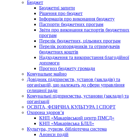
Бюджет
Бюджетні запити
Рішення про бюджет
Інформація про виконання бюджету
Паспорти бюджетних програм
Звіти про виконання паспортів бюджетних
програм
Перелік бюджетних, цільових програм
Перелік розпорядників та отримувачів
бюджетних коштів
Надходження та використання благодійної
допомоги
Прогноз бюджету громади
Комунальне майно
Довідник підприємств, установ (закладів) та
організацій, що належать до сфери управління
селищної ради
Комунальні підприємства, установи (заклади) та
організації
ОСВІТА, ФІЗИЧНА КУЛЬТУРА І СПОРТ
Охорона здоров’я
КНП «Макарівський центр ПМСД»
КНП «Макарівська БЛІЛ»
Культура, туризм, бібліотечна система
Анонси подій