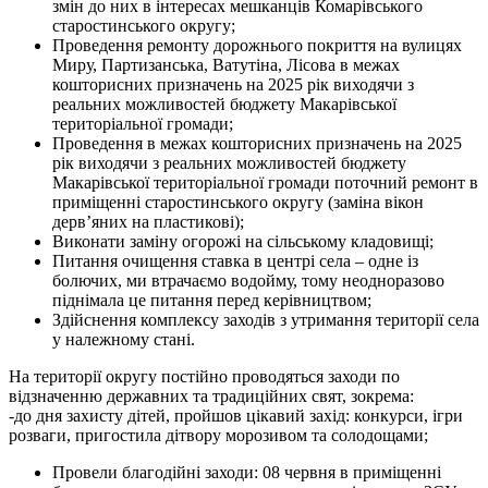
змін до них в інтересах мешканців Комарівського
старостинського округу;
Проведення ремонту дорожнього покриття на вулицях
Миру, Партизанська, Ватутіна, Лісова в межах
кошторисних призначень на 2025 рік виходячи з
реальних можливостей бюджету Макарівської
територіальної громади;
Проведення в межах кошторисних призначень на 2025
рік виходячи з реальних можливостей бюджету
Макарівської територіальної громади поточний ремонт в
приміщенні старостинського округу (заміна вікон
дерв’яних на пластикові);
Виконати заміну огорожі на сільському кладовищі;
Питання очищення ставка в центрі села – одне із
болючих, ми втрачаємо водойму, тому неодноразово
піднімала це питання перед керівництвом;
Здійснення комплексу заходів з утримання території села
у належному стані.
На території округу постійно проводяться заходи по
відзначенню державних та традиційних свят, зокрема:
-до дня захисту дітей, пройшов цікавий захід: конкурси, ігри
розваги, пригостила дітвору морозивом та солодощами;
Провели благодійні заходи: 08 червня в приміщенні