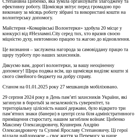
Степанівна Цибенко, яка зуміла організувати злагоджену та
ефективну роботу. Щомісяця звітує перед громадою про
виконану за місяць роботу зібрані та використані кошти на
волонтерську допомогу.
Майстерня «Комарівські Волонтерки» здобула 20 місце у
конкурсі від #Незламні.City серед тих, хто вразив своєю
міцністю духу, невтомною працею та жагою до відновлення.
Це визнання – заслужена нагорода за самовіддану працю та
щиру турботу про наших захисників.
Дякуємо вам, дорогі волонтерки, за вашу неоціненну
допомогу! Щира подяка всім, що щомісяця виділяє кошти зі
свого сімейного бюджету на добру справу.
Станом на 01.01.2025 року 27 мешканців мобілізовано.
29 серпня 2024 року в День пам’яті захисників України, які
загинули в боротьбі за незалежність суверенітет, та
територіальну цілісність нашої держави, було відкрито три
пам’ятних знаки (банери) в центрі села біля адміністративного
приміщення старостату, нашим загиблим воїнам: Цибенко
Максиму Олександровичу, Кушнерик Андрію
Олександровичу та Сулимі Ярославу Степановичу. Ці герої
віддали найдорожче – своє життя за Перемогу за наше