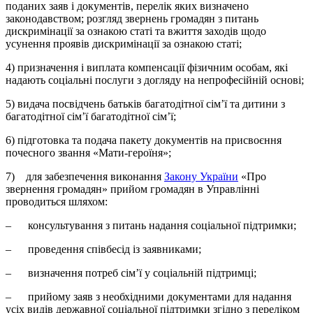
поданих заяв і документів, перелік яких визначено
законодавством; розгляд звернень громадян з питань
дискримінації за ознакою статі та вжиття заходів щодо
усунення проявів дискримінації за ознакою статі;
4) призначення і виплата компенсації фізичним особам, які
надають соціальні послуги з догляду на непрофесійній основі;
5) видача посвідчень батьків багатодітної сім’ї та дитини з
багатодітної сім’ї багатодітної сім’ї;
6) підготовка та подача пакету документів на присвоєння
почесного звання «Мати-героїня»;
7) для забезпечення виконання
Закону України
«Про
звернення громадян» прийом громадян в Управлінні
проводиться шляхом:
– консультування з питань надання соціальної підтримки;
– проведення співбесід із заявниками;
– визначення потреб сім’ї у соціальній підтримці;
– прийому заяв з необхідними документами для надання
усіх видів державної соціальної підтримки згідно з переліком