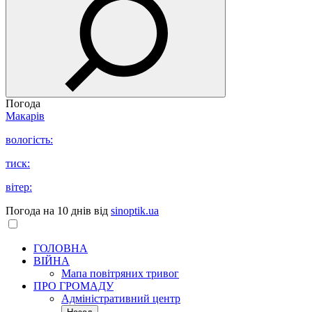
Погода
Макарів
вологість:
тиск:
вітер:
Погода на 10 днів від
sinoptik.ua
ГОЛОВНА
ВІЙНА
Мапа повітряних тривог
ПРО ГРОМАДУ
Aдміністративний центр