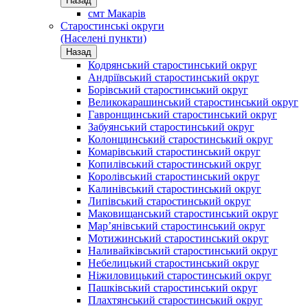
Назад
смт Макарів
Старостинські округи
(Населені пункти)
Назад
Кодрянський старостинський округ
Андріївський старостинський округ
Борівський старостинський округ
Великокарашинський старостинський округ
Гавронщинський старостинський округ
Забуянський старостинський округ
Колонщинський старостинський округ
Комарівський старостинський округ
Копилівський старостинський округ
Королівський старостинський округ
Калинівський старостинський округ
Липівський старостинський округ
Маковищанський старостинський округ
Мар’янівський старостинський округ
Мотижинський старостинський округ
Наливайківський старостинський округ
Небелицький старостинський округ
Ніжиловицький старостинський округ
Пашківський старостинський округ
Плахтянський старостинський округ