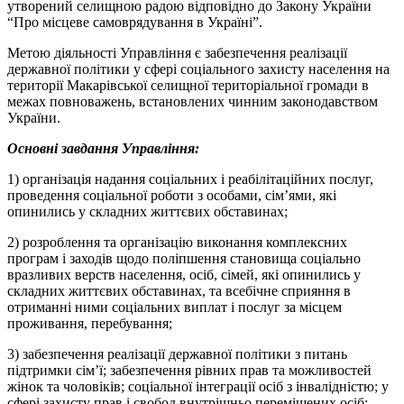
утворений селищною радою відповідно до Закону України
“Про місцеве самоврядування в Україні”.
Метою діяльності Управління є забезпечення реалізації
державної політики у сфері соціального захисту населення на
території Макарівської селищної територіальної громади в
межах повноважень, встановлених чинним законодавством
України.
Основні завдання Управління:
1) організація надання соціальних і реабілітаційних послуг,
проведення соціальної роботи з особами, сім’ями, які
опинились у складних життєвих обставинах;
2) розроблення та організацію виконання комплексних
програм і заходів щодо поліпшення становища соціально
вразливих верств населення, осіб, сімей, які опинились у
складних життєвих обставинах, та всебічне сприяння в
отриманні ними соціальних виплат і послуг за місцем
проживання, перебування;
3) забезпечення реалізації державної політики з питань
підтримки сім’ї; забезпечення рівних прав та можливостей
жінок та чоловіків; соціальної інтеграції осіб з інвалідністю; у
сфері захисту прав і свобод внутрішньо переміщених осіб;