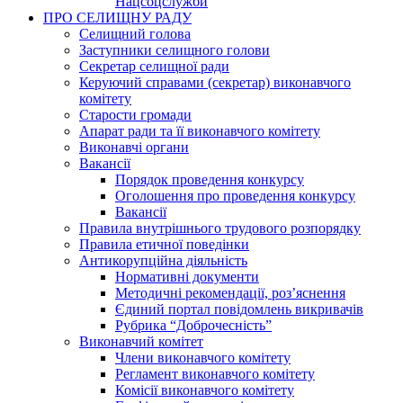
Нацсоцслужби
ПРО СЕЛИЩНУ РАДУ
Селищний голова
Заступники селищного голови
Секретар селищної ради
Керуючий справами (секретар) виконавчого
комітету
Старости громади
Апарат ради та її виконавчого комітету
Виконавчі органи
Вакансії
Порядок проведення конкурсу
Оголошення про проведення конкурсу
Вакансії
Правила внутрішнього трудового розпорядку
Правила етичної поведінки
Антикорупційна діяльність
Нормативні документи
Методичні рекомендації, роз’яснення
Єдиний портал повідомлень викривачів
Рубрика “Доброчесність”
Виконавчий комітет
Члени виконавчого комітету
Регламент виконавчого комітету
Комісії виконавчого комітету