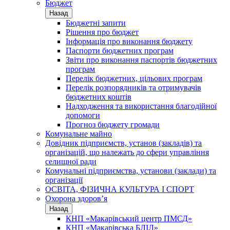
Бюджет
Назад
Бюджетні запити
Рішення про бюджет
Інформація про виконання бюджету
Паспорти бюджетних програм
Звіти про виконання паспортів бюджетних
програм
Перелік бюджетних, цільових програм
Перелік розпорядників та отримувачів
бюджетних коштів
Надходження та використання благодійної
допомоги
Прогноз бюджету громади
Комунальне майно
Довідник підприємств, установ (закладів) та
організацій, що належать до сфери управління
селищної ради
Комунальні підприємства, установи (заклади) та
організації
ОСВІТА, ФІЗИЧНА КУЛЬТУРА І СПОРТ
Охорона здоров’я
Назад
КНП «Макарівський центр ПМСД»
КНП «Макарівська БЛІЛ»