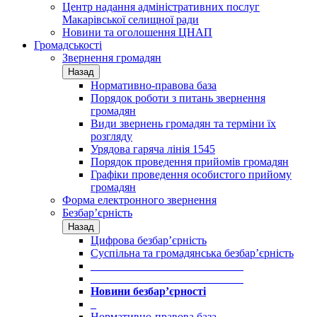
Центр надання адміністративних послуг
Макарівської селищної ради
Новини та оголошення ЦНАП
Громадськості
Звернення громадян
Назад
Нормативно-правова база
Порядок роботи з питань звернення
громадян
Види звернень громадян та терміни їх
розгляду
Урядова гаряча лінія 1545
Порядок проведення прийомів громадян
Графіки проведення особистого прийому
громадян
Форма електронного звернення
Безбар’єрність
Назад
Цифрова безбар’єрність
Суспільна та громадянська безбар’єрність
___________________________
___________________________
Новини безбар’єрності
_
Нормативно-правова база