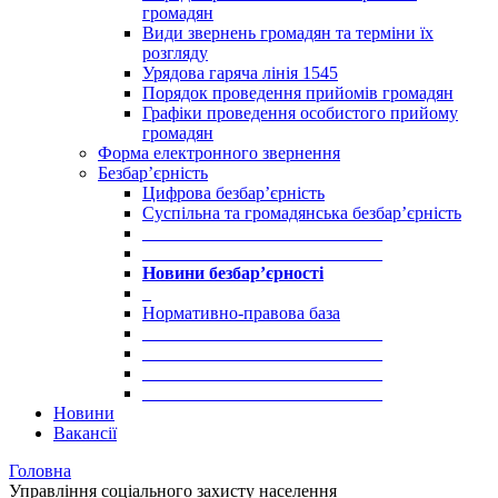
громадян
Види звернень громадян та терміни їх
розгляду
Урядова гаряча лінія 1545
Порядок проведення прийомів громадян
Графіки проведення особистого прийому
громадян
Форма електронного звернення
Безбар’єрність
Цифрова безбар’єрність
Суспільна та громадянська безбар’єрність
___________________________
___________________________
Новини безбар’єрності
_
Нормативно-правова база
___________________________
___________________________
___________________________
___________________________
Новини
Вакансії
Головна
Управління соціального захисту населення