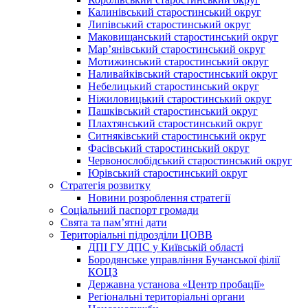
Калинівський старостинський округ
Липівський старостинський округ
Маковищанський старостинський округ
Мар’янівський старостинський округ
Мотижинський старостинський округ
Наливайківський старостинський округ
Небелицький старостинський округ
Ніжиловицький старостинський округ
Пашківський старостинський округ
Плахтянський старостинський округ
Ситняківський старостинський округ
Фасівський старостинський округ
Червонослобідський старостинський округ
Юрівський старостинський округ
Стратегія розвитку
Новини розроблення стратегії
Соціальний паспорт громади
Свята та пам’ятні дати
Територіальні підрозділи ЦОВВ
ДПІ ГУ ДПС у Київській області
Бородянське управління Бучанської філії
КОЦЗ
Державна установа «Центр пробації»
Регіональні територіальні органи