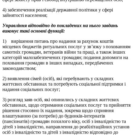
4) забезпечення реалізації державної політики у сфері
зайнятості населення;
Управління відповідно до покладених на нього завдань
виконує такі основні функції:
1) вирішення питань про надання за рахунок коштів
місцевих бюджетів ритуальних послуг у зв’язку з похованням
самотніх громадян, ветеранів війни та праці, а також інших
категорій малозабезпечених громадян; подання допомоги на
поховання громадян в інших випадках, передбачених
законодавством;
2) виявлення сімей (осіб), які перебувають у складних
життєвих обставинах та потребують соціальної підтримки і
надання соціальних послуг;
3) розгляд заяв осіб, які опинились у складних життєвих
обставинах, щодо отримання соціальних послуг та прийняття
рішення стосовно їх надання, зокрема щодо сприяння
влаштуванню (за потреби) до будинків-інтернатів
(пансіонатів) громадян похилого віку, осіб з інвалідністю та
дітей з інвалідністю, направлення до реабілітаційних установ
осіб з інвалідністю та дітей з інвалідністю відповідно до