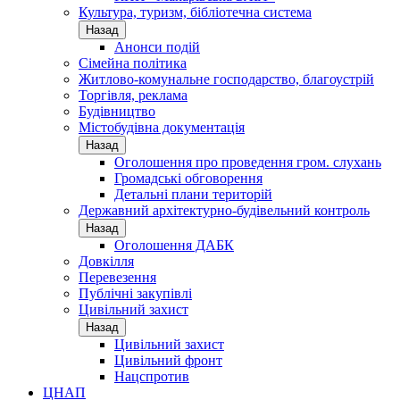
Культура, туризм, бібліотечна система
Назад
Анонси подій
Сімейна політика
Житлово-комунальне господарство, благоустрій
Торгівля, реклама
Будівництво
Містобудівна документація
Назад
Оголошення про проведення гром. слухань
Громадські обговорення
Детальні плани територій
Державний архітектурно-будівельний контроль
Назад
Оголошення ДАБК
Довкілля
Перевезення
Публічні закупівлі
Цивільний захист
Назад
Цивільний захист
Цивільний фронт
Нацспротив
ЦНАП