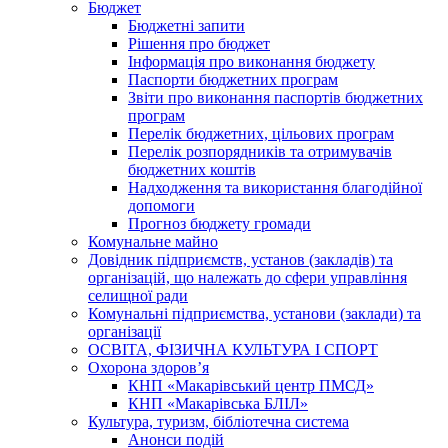
Бюджет
Бюджетні запити
Рішення про бюджет
Інформація про виконання бюджету
Паспорти бюджетних програм
Звіти про виконання паспортів бюджетних
програм
Перелік бюджетних, цільових програм
Перелік розпорядників та отримувачів
бюджетних коштів
Надходження та використання благодійної
допомоги
Прогноз бюджету громади
Комунальне майно
Довідник підприємств, установ (закладів) та
організацій, що належать до сфери управління
селищної ради
Комунальні підприємства, установи (заклади) та
організації
ОСВІТА, ФІЗИЧНА КУЛЬТУРА І СПОРТ
Охорона здоров’я
КНП «Макарівський центр ПМСД»
КНП «Макарівська БЛІЛ»
Культура, туризм, бібліотечна система
Анонси подій