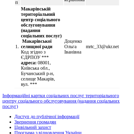
п
Макарівській
територіальний
центр соціального
обслуговування
(надання
соціальних послуг)
Макарівської
Доценко
1.
селищної ради
Ольга
mrtc_33@ukr.net
Код згідно з
Іванівна
ЄДРПОУ ***
адреса:
08001,
Київська обл.,
Бучанський р-н,
селище Макарів,
вул. ***
Інформаційні картки соціальних послуг територіального
центру соціального обслуговування (надання соціальних
послуг)
Доступ до публічної інформації
Звернення громадян
Цивільний захист
Програма з відновлення України