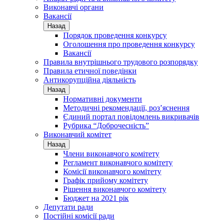
Виконавчі органи
Вакансії
Назад
Порядок проведення конкурсу
Оголошення про проведення конкурсу
Вакансії
Правила внутрішнього трудового розпорядку
Правила етичної поведінки
Антикорупційна діяльність
Назад
Нормативні документи
Методичні рекомендації, роз’яснення
Єдиний портал повідомлень викривачів
Рубрика “Доброчесність”
Виконавчий комітет
Назад
Члени виконавчого комітету
Регламент виконавчого комітету
Комісії виконавчого комітету
Графік прийому комітету
Рішення виконавчого комітету
Бюджет на 2021 рік
Депутати ради
Постійні комісії ради