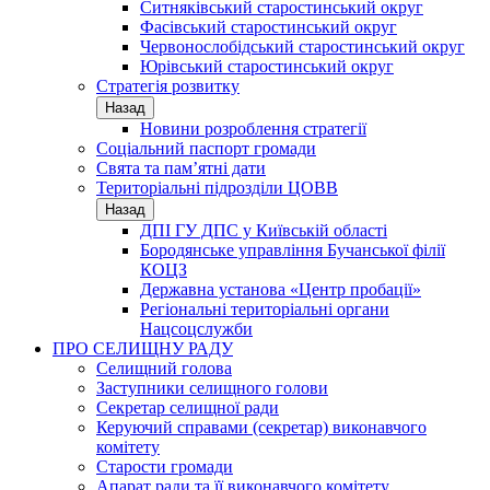
Ситняківський старостинський округ
Фасівський старостинський округ
Червонослобідський старостинський округ
Юрівський старостинський округ
Стратегія розвитку
Назад
Новини розроблення стратегії
Соціальний паспорт громади
Свята та пам’ятні дати
Територіальні підрозділи ЦОВВ
Назад
ДПІ ГУ ДПС у Київській області
Бородянське управління Бучанської філії
КОЦЗ
Державна установа «Центр пробації»
Регіональні територіальні органи
Нацсоцслужби
ПРО СЕЛИЩНУ РАДУ
Селищний голова
Заступники селищного голови
Секретар селищної ради
Керуючий справами (секретар) виконавчого
комітету
Старости громади
Апарат ради та її виконавчого комітету