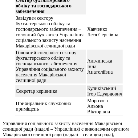
Сектор
бухгалтерського
обліку
та господарського
забезпечення
Завідувач сектору
бухгалтерського обліку та
господарського забезпечення –
Хавченко
головний бухгалтер Управління
Леся Сергіївна
соціального захисту населення
Макарівської селищної ради
Головний спеціаліст сектору
бухгалтерського обліку та
Альчинська
господарського забезпечення
Інна
Управління соціального захисту
Анатоліївна
населення Макарівської
селищної ради
Куликівський
Секретар керівника
Ігор Едуардович
Морозова
Прибиральник службових
Альона
приміщень
Вікторівна
Управління соціального захисту населення Макарівської
селищної ради (надалі – Управління) є виконавчим органом
Макарівської селищної ради (надалі – селищна рада),