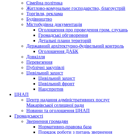
Сімейна політика
Житлово-комунальне господарство, благоустрій
Торгівля, реклама
Будівництво
Містобудівна документація
Оголошення про проведення гром. слухань
Громадські обговорення
Детальні плани територій
Державний архітектурно-будівельний контроль
Оголошення ДАБК
Довкілля
Перевезення
Публічні закупівлі
Цивільний захист
Цивільний захист
Цивільний фронт
Нацспротив
ЦНАП
Центр надання адміністративних послуг
Макарівської селищної ради
Новини та оголошення ЦНАП
Громадськості
Звернення громадян
Нормативно-правова база
Порядок роботи з питань звернення