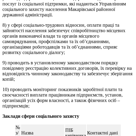
послуг із соціальної підтримки, які надаються Управлінням
соціального захисту населення Макарівської районної
державної адміністрації.
8) у сфері соціально-трудових відносин, оплати праці та
зайнятості населення забезпечує співробітництво місцевих
органів виконавчої влади та органів місцевого
самоврядування, профспілками та їх об’єднаннями,
організаціями роботодавців та їх об’єднаннями, сприяє
розвитку соціального діалогу;
9) проводить в установленому законодавством порядку
повідомну реєстрацію колективних договорів, їх перевірку на
відповідність чинному законодавству та забезпечує зберігання
копій;
10) проводить моніторинг показників заробітної плати та
своєчасності виплати працівникам підприємств, установ,
організацій усіх форм власності, а також фізичних осіб –
підприємців;
Заклади сфери соціального захисту
№
ПІБ
з/
Назва
Контактні дані
керівника