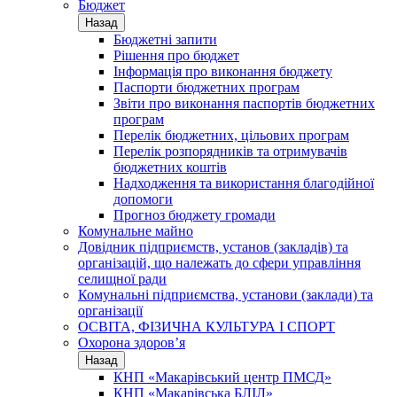
Бюджет
Назад
Бюджетні запити
Рішення про бюджет
Інформація про виконання бюджету
Паспорти бюджетних програм
Звіти про виконання паспортів бюджетних
програм
Перелік бюджетних, цільових програм
Перелік розпорядників та отримувачів
бюджетних коштів
Надходження та використання благодійної
допомоги
Прогноз бюджету громади
Комунальне майно
Довідник підприємств, установ (закладів) та
організацій, що належать до сфери управління
селищної ради
Комунальні підприємства, установи (заклади) та
організації
ОСВІТА, ФІЗИЧНА КУЛЬТУРА І СПОРТ
Охорона здоров’я
Назад
КНП «Макарівський центр ПМСД»
КНП «Макарівська БЛІЛ»