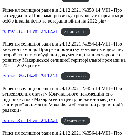
Рішення селищної ради від 24.12.2021 №353-14-VIII «Про
затвердження Програми розвитку громадських організацій
осіб з інвалідністю та ветеранів війни на 2022 рік»
rs_msr_353-14-viii_24.12.21
Завантажити
Рішення селищної ради від 24.12.2021 №354-14-VIII «Про
внесення змін до Програми розвитку земельних відносин,
розроблення містобудівної документації та просторового
розвитку Макарівської селищної територіальної громади на
2021 – 2023 роки»
rs_msr_354-14-viii_24.12.21
Завантажити
Рішення селищної ради від 24.12.2021 №355-14-VIII «Про
затвердження статуту Комунального некомерційного
підприємства «Макарівський центр первинної медико-
санітарної допомоги» Макарівської селищної ради в новій
редакції»
rs_msr_355-14-viii_24.12.21
Завантажити
Рішення селищної ради від 24.12.2021 №356-14-VIII «Про