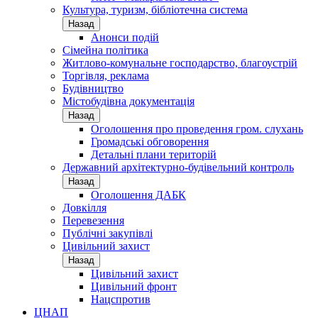
Культура, туризм, бібліотечна система
Назад
Анонси подій
Сімейна політика
Житлово-комунальне господарство, благоустрій
Торгівля, реклама
Будівництво
Містобудівна документація
Назад
Оголошення про проведення гром. слухань
Громадські обговорення
Детальні плани територій
Державний архітектурно-будівельний контроль
Назад
Оголошення ДАБК
Довкілля
Перевезення
Публічні закупівлі
Цивільний захист
Назад
Цивільний захист
Цивільний фронт
Нацспротив
ЦНАП