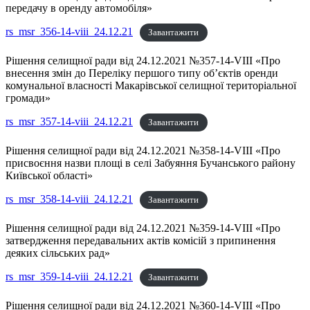
передачу в оренду автомобіля»
rs_msr_356-14-viii_24.12.21
Завантажити
Рішення селищної ради від 24.12.2021 №357-14-VIII «Про
внесення змін до Переліку першого типу об’єктів оренди
комунальної власності Макарівської селищної територіальної
громади»
rs_msr_357-14-viii_24.12.21
Завантажити
Рішення селищної ради від 24.12.2021 №358-14-VIII «Про
присвоєння назви площі в селі Забуяння Бучанського району
Київської області»
rs_msr_358-14-viii_24.12.21
Завантажити
Рішення селищної ради від 24.12.2021 №359-14-VIII «Про
затвердження передавальних актів комісій з припинення
деяких сільських рад»
rs_msr_359-14-viii_24.12.21
Завантажити
Рішення селищної ради від 24.12.2021 №360-14-VIII «Про