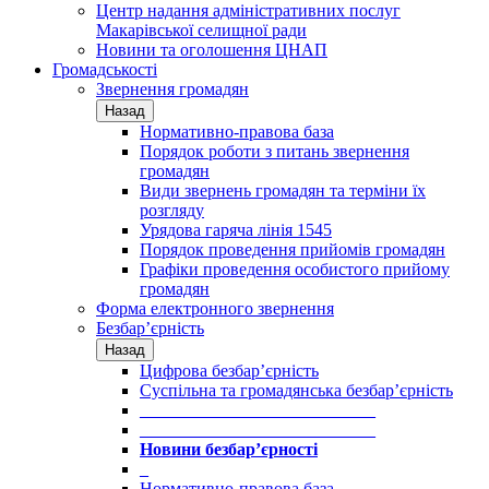
Центр надання адміністративних послуг
Макарівської селищної ради
Новини та оголошення ЦНАП
Громадськості
Звернення громадян
Назад
Нормативно-правова база
Порядок роботи з питань звернення
громадян
Види звернень громадян та терміни їх
розгляду
Урядова гаряча лінія 1545
Порядок проведення прийомів громадян
Графіки проведення особистого прийому
громадян
Форма електронного звернення
Безбар’єрність
Назад
Цифрова безбар’єрність
Суспільна та громадянська безбар’єрність
___________________________
___________________________
Новини безбар’єрності
_
Нормативно-правова база