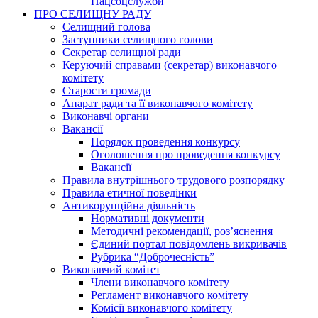
Нацсоцслужби
ПРО СЕЛИЩНУ РАДУ
Селищний голова
Заступники селищного голови
Секретар селищної ради
Керуючий справами (секретар) виконавчого
комітету
Старости громади
Апарат ради та її виконавчого комітету
Виконавчі органи
Вакансії
Порядок проведення конкурсу
Оголошення про проведення конкурсу
Вакансії
Правила внутрішнього трудового розпорядку
Правила етичної поведінки
Антикорупційна діяльність
Нормативні документи
Методичні рекомендації, роз’яснення
Єдиний портал повідомлень викривачів
Рубрика “Доброчесність”
Виконавчий комітет
Члени виконавчого комітету
Регламент виконавчого комітету
Комісії виконавчого комітету