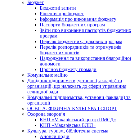
Бюджет
Бюджетні запити
Рішення про бюджет
Інформація про виконання бюджету
Паспорти бюджетних програм
Звіти про виконання паспортів бюджетних
програм
Перелік бюджетних, цільових програм
Перелік розпорядників та отримувачів
бюджетних коштів
Надходження та використання благодійної
допомоги
Прогноз бюджету громади
Комунальне майно
Довідник підприємств, установ (закладів) та
організацій, що належать до сфери управління
селищної ради
Комунальні підприємства, установи (заклади) та
організації
ОСВІТА, ФІЗИЧНА КУЛЬТУРА І СПОРТ
Охорона здоров’я
КНП «Макарівський центр ПМСД»
КНП «Макарівська БЛІЛ»
Культура, туризм, бібліотечна система
Анонси подій