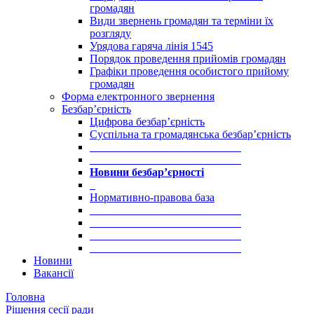
громадян
Види звернень громадян та терміни їх
розгляду
Урядова гаряча лінія 1545
Порядок проведення прийомів громадян
Графіки проведення особистого прийому
громадян
Форма електронного звернення
Безбар’єрність
Цифрова безбар’єрність
Суспільна та громадянська безбар’єрність
___________________________
___________________________
Новини безбар’єрності
_
Нормативно-правова база
___________________________
___________________________
___________________________
___________________________
Новини
Вакансії
Головна
Рішення сесії ради