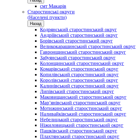
Назад
смт Макарів
Старостинські округи
(Населені пункти)
Назад
Кодрянський старостинський округ
Андріївський старостинський округ
Борівський старостинський округ
Великокарашинський старостинський округ
Гавронщинський старостинський округ
Забуянський старостинський округ
Колонщинський старостинський округ
Комарівський старостинський округ
Копилівський старостинський округ
Королівський старостинський округ
Калинівський старостинський округ
Липівський старостинський округ
Маковищанський старостинський округ
Мар’янівський старостинський округ
Мотижинський старостинський округ
Наливайківський старостинський округ
Небелицький старостинський округ
Ніжиловицький старостинський округ
Пашківський старостинський округ
Плахтянський старостинський округ