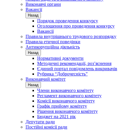
Виконавчі органи
Вакансії
Назад
Порядок проведення конкурсу
Оголошення про проведення конкурсу
Вакансії
Правила внутрішнього трудового розпорядку
Правила етичної поведінки
Антикорупційна діяльність
Назад
Нормативні документи
Методичні рекомендації, роз’яснення
Єдиний портал повідомлень викривачів
Рубрика “Доброчесність”
Виконавчий комітет
Назад
Члени виконавчого комітету
Регламент виконавчого комітету
Комісії виконавчого комітету
Графік прийому комітету
Рішення виконавчого комітету
Бюджет на 2021 рік
Депутати ради
Постійні комісії ради