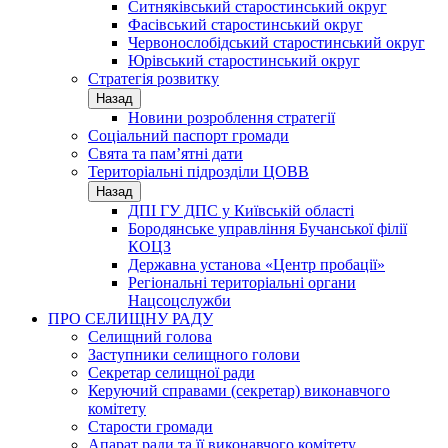
Ситняківський старостинський округ
Фасівський старостинський округ
Червонослобідський старостинський округ
Юрівський старостинський округ
Стратегія розвитку
Назад
Новини розроблення стратегії
Соціальний паспорт громади
Свята та пам’ятні дати
Територіальні підрозділи ЦОВВ
Назад
ДПІ ГУ ДПС у Київській області
Бородянське управління Бучанської філії
КОЦЗ
Державна установа «Центр пробації»
Регіональні територіальні органи
Нацсоцслужби
ПРО СЕЛИЩНУ РАДУ
Селищний голова
Заступники селищного голови
Секретар селищної ради
Керуючий справами (секретар) виконавчого
комітету
Старости громади
Апарат ради та її виконавчого комітету