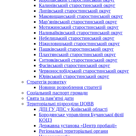
Калинівський старостинський округ
Липівський старостинський округ
Маковищанський старостинський округ
Мар’янівський старостинський округ
Мотижинський старостинський округ
Наливайківський старостинський округ
Небелицький старостинський округ
Ніжиловицький старостинський округ
Пашківський старостинський округ
Плахтянський старостинський округ
Ситняківський старостинський округ
Фасівський старостинський округ
Червонослобідський старостинський округ
Юрівський старостинський округ
Стратегія розвитку
Новини розроблення стратегії
Соціальний паспорт громади
Свята та пам’ятні дати
Територіальні підрозділи ЦОВВ
ДПІ ГУ ДПС у Київській області
Бородянське управління Бучанської філії
КОЦЗ
Державна установа «Центр пробації»
Регіональні територіальні органи