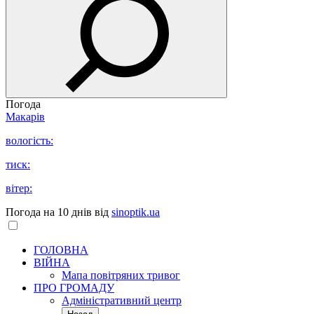
Погода
Макарів
вологість:
тиск:
вітер:
Погода на 10 днів від
sinoptik.ua
ГОЛОВНА
ВІЙНА
Мапа повітряних тривог
ПРО ГРОМАДУ
Aдміністративний центр