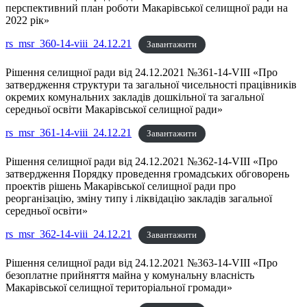
перспективний план роботи Макарівської селищної ради на
2022 рік»
rs_msr_360-14-viii_24.12.21
Завантажити
Рішення селищної ради від 24.12.2021 №361-14-VIII «Про
затвердження структури та загальної чисельності працівників
окремих комунальних закладів дошкільної та загальної
середньої освіти Макарівської селищної ради»
rs_msr_361-14-viii_24.12.21
Завантажити
Рішення селищної ради від 24.12.2021 №362-14-VIII «Про
затвердження Порядку проведення громадських обговорень
проектів рішень Макарівської селищної ради про
реорганізацію, зміну типу і ліквідацію закладів загальної
середньої освіти»
rs_msr_362-14-viii_24.12.21
Завантажити
Рішення селищної ради від 24.12.2021 №363-14-VIII «Про
безоплатне прийняття майна у комунальну власність
Макарівської селищної територіальної громади»