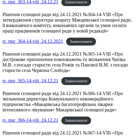
rs_msr_363-14-viii_24.12.21
Завантажити
Рішення селищної ради від 24.12.2021 №364-14-VIII «Про
затвердження структури апарату Макарівської селищної ради,
її виконавчого комітету, виконавчих органів та умов оплати
праці працівників селищної ради у новій редакції»
rs_msr_364-14-viii_24.12.2021
Завантажити
Рішення селищної ради від 24.12.2021 №365-14-VIII «Про
дострокове припинення повноважень та звільнення Чапіка
М.В. з посади старости села Рожів та Панової В.М. з посади
старости села Червона Слобода»
rs_msr_365-14-viii_24.12.21
Завантажити
Рішення селищної ради від 24.12.2021 №366-14-VIII «Про
звільнення директора Комунального некомерційного
підприємства «Макарівська багатопрофільна лікарня
інтенсивного лікування» Макарівської селищної ради»
rs_msr_366-14-viii_24.12.21
Завантажити
Рішення селищної ради від 24.12.2021 №367-14-VIII «Про