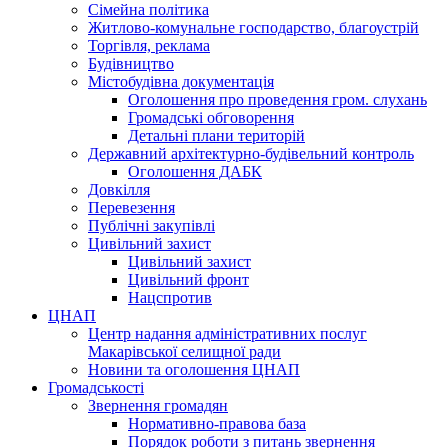
Сімейна політика
Житлово-комунальне господарство, благоустрій
Торгівля, реклама
Будівництво
Містобудівна документація
Оголошення про проведення гром. слухань
Громадські обговорення
Детальні плани територій
Державний архітектурно-будівельний контроль
Оголошення ДАБК
Довкілля
Перевезення
Публічні закупівлі
Цивільний захист
Цивільний захист
Цивільний фронт
Нацспротив
ЦНАП
Центр надання адміністративних послуг
Макарівської селищної ради
Новини та оголошення ЦНАП
Громадськості
Звернення громадян
Нормативно-правова база
Порядок роботи з питань звернення