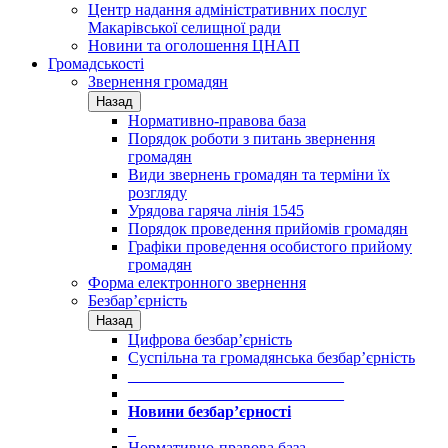
Центр надання адміністративних послуг
Макарівської селищної ради
Новини та оголошення ЦНАП
Громадськості
Звернення громадян
Назад
Нормативно-правова база
Порядок роботи з питань звернення
громадян
Види звернень громадян та терміни їх
розгляду
Урядова гаряча лінія 1545
Порядок проведення прийомів громадян
Графіки проведення особистого прийому
громадян
Форма електронного звернення
Безбар’єрність
Назад
Цифрова безбар’єрність
Суспільна та громадянська безбар’єрність
___________________________
___________________________
Новини безбар’єрності
_
Нормативно-правова база