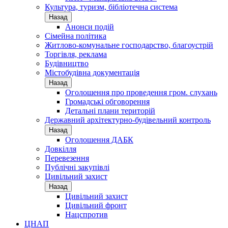
Культура, туризм, бібліотечна система
Назад
Анонси подій
Сімейна політика
Житлово-комунальне господарство, благоустрій
Торгівля, реклама
Будівництво
Містобудівна документація
Назад
Оголошення про проведення гром. слухань
Громадські обговорення
Детальні плани територій
Державний архітектурно-будівельний контроль
Назад
Оголошення ДАБК
Довкілля
Перевезення
Публічні закупівлі
Цивільний захист
Назад
Цивільний захист
Цивільний фронт
Нацспротив
ЦНАП