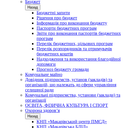
Бюджет
Назад
Бюджетні запити
Рішення про бюджет
Інформація про виконання бюджету
Паспорти бюджетних програм
Звіти про виконання паспортів бюджетних
програм
Перелік бюджетних, цільових програм
Перелік розпорядників та отримувачів
бюджетних коштів
Надходження та використання благодійної
допомоги
Прогноз бюджету громади
Комунальне майно
Довідник підприємств, установ (закладів) та
організацій, що належать до сфери управління
селищної ради
Комунальні підприємства, установи (заклади) та
організації
ОСВІТА, ФІЗИЧНА КУЛЬТУРА І СПОРТ
Охорона здоров’я
Назад
КНП «Макарівський центр ПМСД»
КНП «Макарівська БЛІЛ»