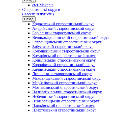
Назад
смт Макарів
Старостинські округи
(Населені пункти)
Назад
Кодрянський старостинський округ
Андріївський старостинський округ
Борівський старостинський округ
Великокарашинський старостинський округ
Гавронщинський старостинський округ
Забуянський старостинський округ
Колонщинський старостинський округ
Комарівський старостинський округ
Копилівський старостинський округ
Королівський старостинський округ
Калинівський старостинський округ
Липівський старостинський округ
Маковищанський старостинський округ
Мар’янівський старостинський округ
Мотижинський старостинський округ
Наливайківський старостинський округ
Небелицький старостинський округ
Ніжиловицький старостинський округ
Пашківський старостинський округ
Плахтянський старостинський округ