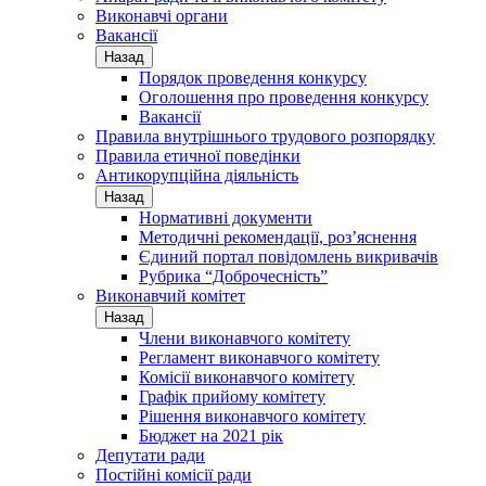
Виконавчі органи
Вакансії
Назад
Порядок проведення конкурсу
Оголошення про проведення конкурсу
Вакансії
Правила внутрішнього трудового розпорядку
Правила етичної поведінки
Антикорупційна діяльність
Назад
Нормативні документи
Методичні рекомендації, роз’яснення
Єдиний портал повідомлень викривачів
Рубрика “Доброчесність”
Виконавчий комітет
Назад
Члени виконавчого комітету
Регламент виконавчого комітету
Комісії виконавчого комітету
Графік прийому комітету
Рішення виконавчого комітету
Бюджет на 2021 рік
Депутати ради
Постійні комісії ради