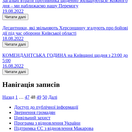
Загальні втрати противника щоденно збільшуються! Кожного
дня – ми наближаємо нашу Перемогу
19.08.2022
Читати далі
Десантники, які звільняють Херсонщину згадують про бойові
дії під час оборони Київської області
18.08.2022
Читати далі
КОМЕНДАНТСЬКА ГОДИНА на Київщині щодня з 23:00 до
5:00
16.08.2022
Читати далі
Навігація записів
Назад
1
…
47
48
49
50
Далі
Доступ до публічної інформації
Звернення громадян
Цивільний захист
Програма з відновлення України
Підтримка ЄС з відновлення Макарова