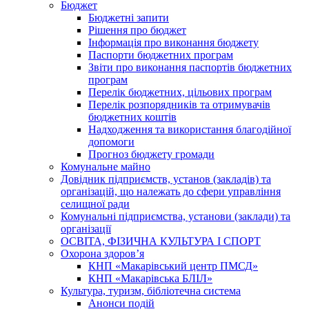
Бюджет
Бюджетні запити
Рішення про бюджет
Інформація про виконання бюджету
Паспорти бюджетних програм
Звіти про виконання паспортів бюджетних
програм
Перелік бюджетних, цільових програм
Перелік розпорядників та отримувачів
бюджетних коштів
Надходження та використання благодійної
допомоги
Прогноз бюджету громади
Комунальне майно
Довідник підприємств, установ (закладів) та
організацій, що належать до сфери управління
селищної ради
Комунальні підприємства, установи (заклади) та
організації
ОСВІТА, ФІЗИЧНА КУЛЬТУРА І СПОРТ
Охорона здоров’я
КНП «Макарівський центр ПМСД»
КНП «Макарівська БЛІЛ»
Культура, туризм, бібліотечна система
Анонси подій