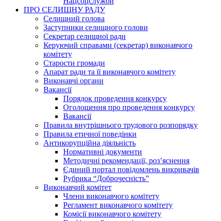
Нацсоцслужби
ПРО СЕЛИЩНУ РАДУ
Селищний голова
Заступники селищного голови
Секретар селищної ради
Керуючий справами (секретар) виконавчого
комітету
Старости громади
Апарат ради та її виконавчого комітету
Виконавчі органи
Вакансії
Порядок проведення конкурсу
Оголошення про проведення конкурсу
Вакансії
Правила внутрішнього трудового розпорядку
Правила етичної поведінки
Антикорупційна діяльність
Нормативні документи
Методичні рекомендації, роз’яснення
Єдиний портал повідомлень викривачів
Рубрика “Доброчесність”
Виконавчий комітет
Члени виконавчого комітету
Регламент виконавчого комітету
Комісії виконавчого комітету