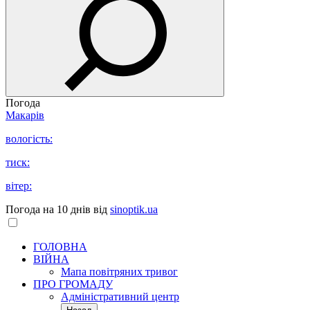
Погода
Макарів
вологість:
тиск:
вітер:
Погода на 10 днів від
sinoptik.ua
ГОЛОВНА
ВІЙНА
Мапа повітряних тривог
ПРО ГРОМАДУ
Aдміністративний центр