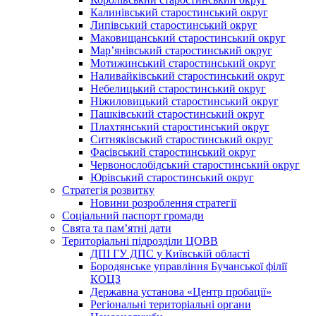
Калинівський старостинський округ
Липівський старостинський округ
Маковищанський старостинський округ
Мар’янівський старостинський округ
Мотижинський старостинський округ
Наливайківський старостинський округ
Небелицький старостинський округ
Ніжиловицький старостинський округ
Пашківський старостинський округ
Плахтянський старостинський округ
Ситняківський старостинський округ
Фасівський старостинський округ
Червонослобідський старостинський округ
Юрівський старостинський округ
Стратегія розвитку
Новини розроблення стратегії
Соціальний паспорт громади
Свята та пам’ятні дати
Територіальні підрозділи ЦОВВ
ДПІ ГУ ДПС у Київській області
Бородянське управління Бучанської філії
КОЦЗ
Державна установа «Центр пробації»
Регіональні територіальні органи