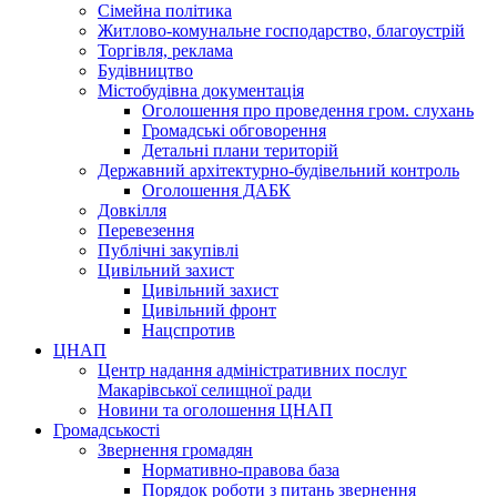
Сімейна політика
Житлово-комунальне господарство, благоустрій
Торгівля, реклама
Будівництво
Містобудівна документація
Оголошення про проведення гром. слухань
Громадські обговорення
Детальні плани територій
Державний архітектурно-будівельний контроль
Оголошення ДАБК
Довкілля
Перевезення
Публічні закупівлі
Цивільний захист
Цивільний захист
Цивільний фронт
Нацспротив
ЦНАП
Центр надання адміністративних послуг
Макарівської селищної ради
Новини та оголошення ЦНАП
Громадськості
Звернення громадян
Нормативно-правова база
Порядок роботи з питань звернення