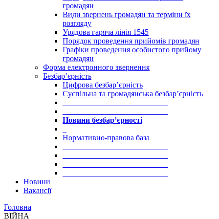
громадян
Види звернень громадян та терміни їх
розгляду
Урядова гаряча лінія 1545
Порядок проведення прийомів громадян
Графіки проведення особистого прийому
громадян
Форма електронного звернення
Безбар’єрність
Цифрова безбар’єрність
Суспільна та громадянська безбар’єрність
___________________________
___________________________
Новини безбар’єрності
_
Нормативно-правова база
___________________________
___________________________
___________________________
___________________________
Новини
Вакансії
Головна
ВІЙНА