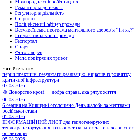
Міжнародне співробітництво
Гуманітарна допомога
Регуляторна діяльність
Старости
Поліцейський офіцер громади
Всеукраїнська програма ментального здоров’я “Ти як?”
Інтерактивна мапа громади
Геопортал
Спорт
Фотогалерея
Мапа повітряних тривог
Читайте також
перші практичні результати реалізацію ініціатив із розвитку
критичної інфраструктури
07.08.2026
🩸 Донорство крові — добра справа, яка рятує життя
06.08.2026
6 серпня на Київщині оголошено День жалоби за жертвами
російської атаки
05.08.2026
ІНФОРМАЦІЙНИЙ ЛИСТ для теплогенеруючих,
теплотранспортуючих, теплопостачальних та теплосервісних
організацій
05.08.2026