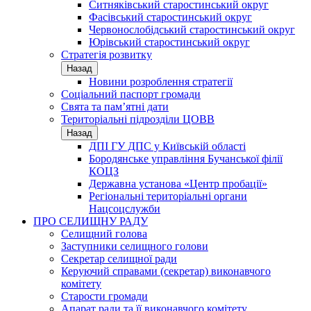
Ситняківський старостинський округ
Фасівський старостинський округ
Червонослобідський старостинський округ
Юрівський старостинський округ
Стратегія розвитку
Назад
Новини розроблення стратегії
Соціальний паспорт громади
Свята та пам’ятні дати
Територіальні підрозділи ЦОВВ
Назад
ДПІ ГУ ДПС у Київській області
Бородянське управління Бучанської філії
КОЦЗ
Державна установа «Центр пробації»
Регіональні територіальні органи
Нацсоцслужби
ПРО СЕЛИЩНУ РАДУ
Селищний голова
Заступники селищного голови
Секретар селищної ради
Керуючий справами (секретар) виконавчого
комітету
Старости громади
Апарат ради та її виконавчого комітету