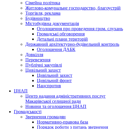
Сімейна політика
Житлово-комунальне господарство, благоустрій
Торгівля, реклама
Будівництво
Містобудівна документація
Оголошення про проведення гром. слухань
Громадські обговорення
Детальні плани територій
Державний архітектурно-будівельний контроль
Оголошення ДАБК
Довкілля
Перевезення
Публічні закупівлі
Цивільний захист
Цивільний захист
Цивільний фронт
Нацспротив
ЦНАП
Центр надання адміністративних послуг
Макарівської селищної ради
Новини та оголошення ЦНАП
Громадськості
Звернення громадян
Нормативно-правова база
Порядок роботи з питань звернення