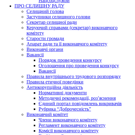
Нацсоцслужби
ПРО СЕЛИЩНУ РАДУ
Селищний голова
Заступники селищного голови
Секретар селищної ради
Керуючий справами (секретар) виконавчого
комітету
Старости громади
Апарат ради та її виконавчого комітету
Виконавчі органи
Вакансії
Порядок проведення конкурсу
Оголошення про проведення конкурсу
Вакансії
Правила внутрішнього трудового розпорядку
Правила етичної поведінки
Антикорупційна діяльність
Нормативні документи
Методичні рекомендації, роз’яснення
Єдиний портал повідомлень викривачів
Рубрика “Доброчесність”
Виконавчий комітет
Члени виконавчого комітету
Регламент виконавчого комітету
Комісії виконавчого комітету