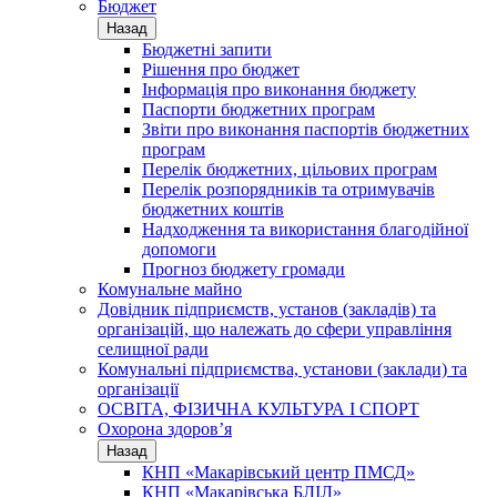
Бюджет
Назад
Бюджетні запити
Рішення про бюджет
Інформація про виконання бюджету
Паспорти бюджетних програм
Звіти про виконання паспортів бюджетних
програм
Перелік бюджетних, цільових програм
Перелік розпорядників та отримувачів
бюджетних коштів
Надходження та використання благодійної
допомоги
Прогноз бюджету громади
Комунальне майно
Довідник підприємств, установ (закладів) та
організацій, що належать до сфери управління
селищної ради
Комунальні підприємства, установи (заклади) та
організації
ОСВІТА, ФІЗИЧНА КУЛЬТУРА І СПОРТ
Охорона здоров’я
Назад
КНП «Макарівський центр ПМСД»
КНП «Макарівська БЛІЛ»