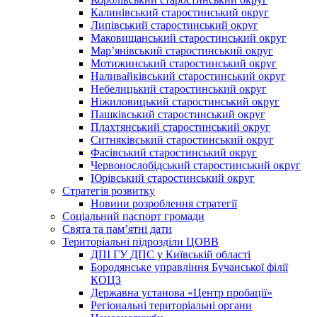
Калинівський старостинський округ
Липівський старостинський округ
Маковищанський старостинський округ
Мар’янівський старостинський округ
Мотижинський старостинський округ
Наливайківський старостинський округ
Небелицький старостинський округ
Ніжиловицький старостинський округ
Пашківський старостинський округ
Плахтянський старостинський округ
Ситняківський старостинський округ
Фасівський старостинський округ
Червонослобідський старостинський округ
Юрівський старостинський округ
Стратегія розвитку
Новини розроблення стратегії
Соціальний паспорт громади
Свята та пам’ятні дати
Територіальні підрозділи ЦОВВ
ДПІ ГУ ДПС у Київській області
Бородянське управління Бучанської філії
КОЦЗ
Державна установа «Центр пробації»
Регіональні територіальні органи