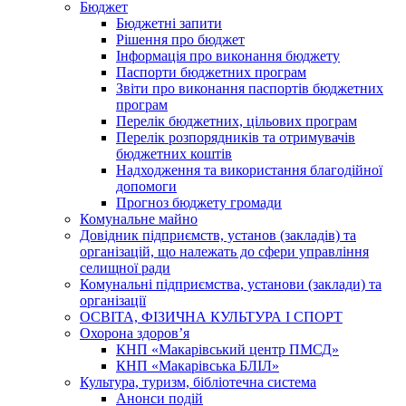
Бюджет
Бюджетні запити
Рішення про бюджет
Інформація про виконання бюджету
Паспорти бюджетних програм
Звіти про виконання паспортів бюджетних
програм
Перелік бюджетних, цільових програм
Перелік розпорядників та отримувачів
бюджетних коштів
Надходження та використання благодійної
допомоги
Прогноз бюджету громади
Комунальне майно
Довідник підприємств, установ (закладів) та
організацій, що належать до сфери управління
селищної ради
Комунальні підприємства, установи (заклади) та
організації
ОСВІТА, ФІЗИЧНА КУЛЬТУРА І СПОРТ
Охорона здоров’я
КНП «Макарівський центр ПМСД»
КНП «Макарівська БЛІЛ»
Культура, туризм, бібліотечна система
Анонси подій