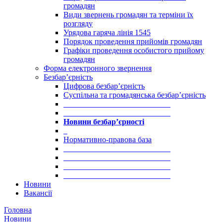
громадян
Види звернень громадян та терміни їх
розгляду
Урядова гаряча лінія 1545
Порядок проведення прийомів громадян
Графіки проведення особистого прийому
громадян
Форма електронного звернення
Безбар’єрність
Цифрова безбар’єрність
Суспільна та громадянська безбар’єрність
___________________________
___________________________
Новини безбар’єрності
_
Нормативно-правова база
___________________________
___________________________
___________________________
___________________________
Новини
Вакансії
Головна
Новини