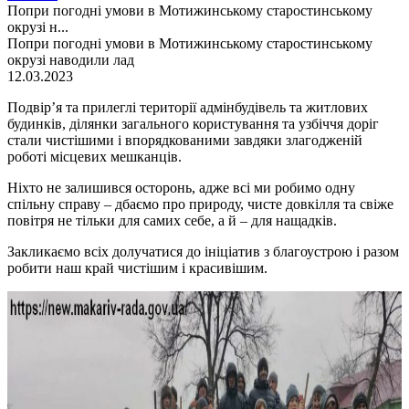
Попри погодні умови в Мотижинському старостинському
окрузі н...
Попри погодні умови в Мотижинському старостинському
окрузі наводили лад
12.03.2023
Подвір’я та прилеглі території адмінбудівель та житлових
будинків, ділянки загального користування та узбіччя доріг
стали чистішими і впорядкованими завдяки злагодженій
роботі місцевих мешканців.
Ніхто не залишився осторонь, адже всі ми робимо одну
спільну справу – дбаємо про природу, чисте довкілля та свіже
повітря не тільки для самих себе, а й – для нащадків.
Закликаємо всіх долучатися до ініціатив з благоустрою і разом
робити наш край чистішим і красивішим.