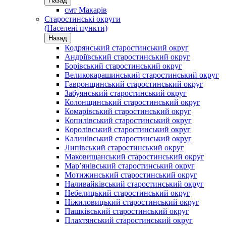
Назад
смт Макарів
Старостинські округи
(Населені пункти)
Назад
Кодрянський старостинський округ
Андріївський старостинський округ
Борівський старостинський округ
Великокарашинський старостинський округ
Гавронщинський старостинський округ
Забуянський старостинський округ
Колонщинський старостинський округ
Комарівський старостинський округ
Копилівський старостинський округ
Королівський старостинський округ
Калинівський старостинський округ
Липівський старостинський округ
Маковищанський старостинський округ
Мар’янівський старостинський округ
Мотижинський старостинський округ
Наливайківський старостинський округ
Небелицький старостинський округ
Ніжиловицький старостинський округ
Пашківський старостинський округ
Плахтянський старостинський округ