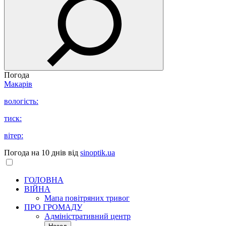
Погода
Макарів
вологість:
тиск:
вітер:
Погода на 10 днів від
sinoptik.ua
ГОЛОВНА
ВІЙНА
Мапа повітряних тривог
ПРО ГРОМАДУ
Aдміністративний центр