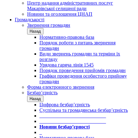
Центр надання адміністративних послуг
Макарівської селищної ради
Новини та оголошення ЦНАП
Громадськості
Звернення громадян
Назад
Нормативно-правова база
Порядок роботи з питань звернення
громадян
Види звернень громадян та терміни їх
розгляду
Урядова гаряча лінія 1545
Порядок проведення прийомів громадян
Графіки проведення особистого прийому
громадян
Форма електронного звернення
Безбар’єрність
Назад
Цифрова безбар’єрність
Суспільна та громадянська безбар’єрність
___________________________
___________________________
Новини безбар’єрності
_
Нормативно-правова база