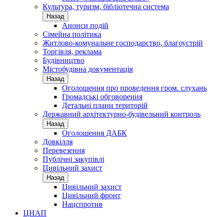
Культура, туризм, бібліотечна система
Назад
Анонси подій
Сімейна політика
Житлово-комунальне господарство, благоустрій
Торгівля, реклама
Будівництво
Містобудівна документація
Назад
Оголошення про проведення гром. слухань
Громадські обговорення
Детальні плани територій
Державний архітектурно-будівельний контроль
Назад
Оголошення ДАБК
Довкілля
Перевезення
Публічні закупівлі
Цивільний захист
Назад
Цивільний захист
Цивільний фронт
Нацспротив
ЦНАП