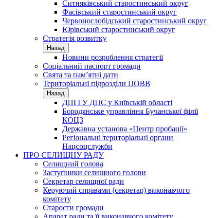
Ситняківський старостинський округ
Фасівський старостинський округ
Червонослобідський старостинський округ
Юрівський старостинський округ
Стратегія розвитку
Назад
Новини розроблення стратегії
Соціальний паспорт громади
Свята та пам’ятні дати
Територіальні підрозділи ЦОВВ
Назад
ДПІ ГУ ДПС у Київській області
Бородянське управління Бучанської філії
КОЦЗ
Державна установа «Центр пробації»
Регіональні територіальні органи
Нацсоцслужби
ПРО СЕЛИЩНУ РАДУ
Селищний голова
Заступники селищного голови
Секретар селищної ради
Керуючий справами (секретар) виконавчого
комітету
Старости громади
Апарат ради та її виконавчого комітету