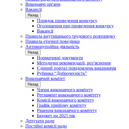
Виконавчі органи
Вакансії
Назад
Порядок проведення конкурсу
Оголошення про проведення конкурсу
Вакансії
Правила внутрішнього трудового розпорядку
Правила етичної поведінки
Антикорупційна діяльність
Назад
Нормативні документи
Методичні рекомендації, роз’яснення
Єдиний портал повідомлень викривачів
Рубрика “Доброчесність”
Виконавчий комітет
Назад
Члени виконавчого комітету
Регламент виконавчого комітету
Комісії виконавчого комітету
Графік прийому комітету
Рішення виконавчого комітету
Бюджет на 2021 рік
Депутати ради
Постійні комісії ради