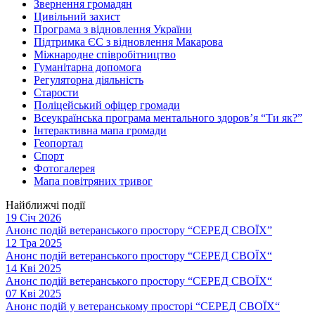
Звернення громадян
Цивільний захист
Програма з відновлення України
Підтримка ЄС з відновлення Макарова
Міжнародне співробітництво
Гуманітарна допомога
Регуляторна діяльність
Старости
Поліцейський офіцер громади
Всеукраїнська програма ментального здоров’я “Ти як?”
Інтерактивна мапа громади
Геопортал
Спорт
Фотогалерея
Мапа повітряних тривог
Найближчі події
19 Січ 2026
Анонс подій ветеранського простору “СЕРЕД СВОЇХ”
12 Тра 2025
Анонс подій ветеранського простору “СЕРЕД СВОЇХ“
14 Кві 2025
Анонс подій ветеранського простору “СЕРЕД СВОЇХ“
07 Кві 2025
Анонс подій у ветеранському просторі “СЕРЕД СВОЇХ“